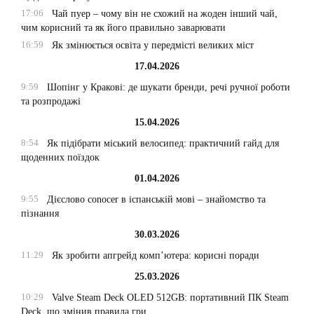
17:06
Чай пуер – чому він не схожий на жоден інший чай,
чим корисний та як його правильно заварювати
16:59
Як змінюється освіта у передмісті великих міст
17.04.2026
9:59
Шопінг у Кракові: де шукати бренди, речі ручної роботи
та розпродажі
15.04.2026
8:54
Як підібрати міський велосипед: практичний гайд для
щоденних поїздок
01.04.2026
9:55
Дієслово conocer в іспанській мові – знайомство та
пізнання
30.03.2026
11:29
Як зробити апгрейд комп’ютера: корисні поради
25.03.2026
10:29
Valve Steam Deck OLED 512GB: портативний ПК Steam
Deck, що змінив правила гри