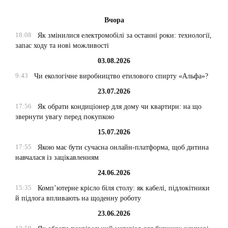
Вчора
18:08
Як змінилися електромобілі за останні роки: технології,
запас ходу та нові можливості
03.08.2026
9:43
Чи екологічне виробництво етилового спирту «Альфа»?
23.07.2026
17:56
Як обрати кондиціонер для дому чи квартири: на що
звернути увагу перед покупкою
15.07.2026
17:55
Якою має бути сучасна онлайн-платформа, щоб дитина
навчалася із зацікавленням
24.06.2026
15:35
Комп’ютерне крісло біля столу: як кабелі, підлокітники
й підлога впливають на щоденну роботу
23.06.2026