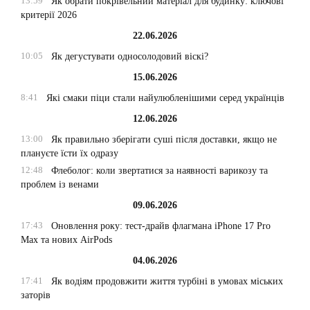
13:59
Як обрати покрівельний матеріал для будинку: ключові
критерії 2026
22.06.2026
10:05
Як дегустувати односолодовий віскі?
15.06.2026
8:41
Які смаки піци стали найулюбленішими серед українців
12.06.2026
13:00
Як правильно зберігати суші після доставки, якщо не
плануєте їсти їх одразу
12:48
Флеболог: коли звертатися за наявності варикозу та
проблем із венами
09.06.2026
17:43
Оновлення року: тест-драйв флагмана iPhone 17 Pro
Max та нових AirPods
04.06.2026
17:41
Як водіям продовжити життя турбіні в умовах міських
заторів