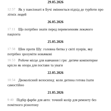
29.05.2026
12:57
Як у пансіонаті в Бучі змінюється підхід до турботи про
літніх людей
26.05.2026
17:11
Що потрібно знати перед перевезенням лежачого
пацієнта
25.05.2026
17:58
Шен проти Шу: головна битва у світі пуерів, яку
потрібно зрозуміти новачкові
16:53
Робоче місце для навчання і гри: дитяче компютерне
крісло як опора для постави та уваги
22.05.2026
10:54
Двоколісний велосипед: коли дитина готова їхати
самостійно
21.05.2026
9:40
Підбір фарби для авто: точний колір для ремонту без
помітного різнотону