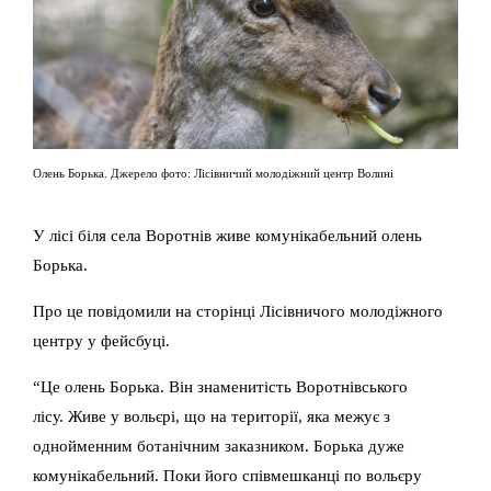
Олень Борька. Джерело фото: Лісівничий молодіжний центр Волині
У лісі біля села Воротнів живе комунікабельний олень
Борька.
Про це повідомили на сторінці Лісівничого молодіжного
центру у фейсбуці.
“Це олень Борька. Він знаменитість Воротнівського
лісу. Живе у вольєрі, що на території, яка межує з
однойменним ботанічним заказником. Борька дуже
комунікабельний. Поки його співмешканці по вольєру