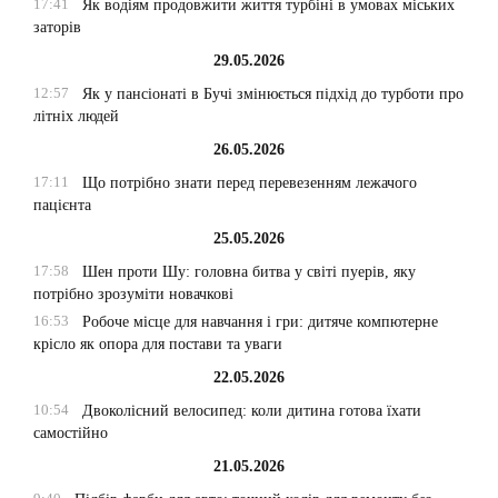
17:41
Як водіям продовжити життя турбіні в умовах міських
заторів
29.05.2026
12:57
Як у пансіонаті в Бучі змінюється підхід до турботи про
літніх людей
26.05.2026
17:11
Що потрібно знати перед перевезенням лежачого
пацієнта
25.05.2026
17:58
Шен проти Шу: головна битва у світі пуерів, яку
потрібно зрозуміти новачкові
16:53
Робоче місце для навчання і гри: дитяче компютерне
крісло як опора для постави та уваги
22.05.2026
10:54
Двоколісний велосипед: коли дитина готова їхати
самостійно
21.05.2026