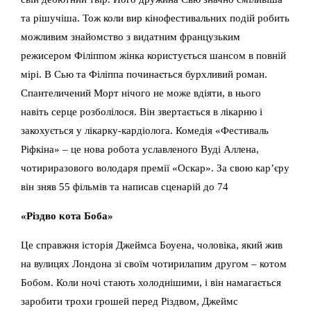
та рішучіша. Тож коли вир кінофестивальних подій робить
можливим знайомство з видатним французьким
режисером Філіппом жінка користується шансом в повній
мірі. В Сью та Філіппа починається бурхливий роман.
Спантеличений Морт нічого не може вдіяти, в нього
навіть серце розболілося. Він звертається в лікарню і
закохується у лікарку-кардіолога. Комедія «Фестиваль
Ріфкіна» – це нова робота уславленого Вуді Аллена,
чотириразового володаря премії «Оскар». За свою кар’єру
він зняв 55 фільмів та написав сценарій до 74
«Різдво кота Боба»
Це справжня історія Джеймса Боуена, чоловіка, який жив
на вулицях Лондона зі своїм чотирилапим другом – котом
Бобом. Коли ночі стають холоднішими, і він намагається
заробити трохи грошей перед Різдвом, Джеймс