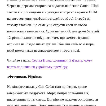
Через це держава скоротила видатки на бізнес Санти. Щоб
звести кінці з кінцями він укладає контракт з армією США
на виготовлення ельфами деталей до зброї. І треба ж
такому статися, що саме у ці скрутні часи на нього
починається полювання. Один нечемний, але дуже багатий
12-річний хлопчик обурився тим, що замість іграшки
отримав на Різдво шмат вугілля. Тож він наймає кіллера,
який помститься несправедливому товстунові.
Читайте також:
Серіал Прикордонники: 5 фактів, чому
варто подивитися українську прем’єру
«Фестиваль Ріфкіна»
На кінофестиваль у Сан-Себастіан приїздить дивне
американське подружжя. Морт, попри поважний вік,
письменник-початківець. Він ніяк не наважиться дописати
свій дебютний твір. Його дружина Сью значно сміливіша