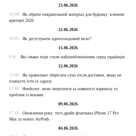
23.06.2026
13:59
Як обрати покрівельний матеріал для будинку: ключові
критерії 2026
22.06.2026
10:05
Як дегустувати односолодовий віскі?
15.06.2026
8:41
Які смаки піци стали найулюбленішими серед українців
12.06.2026
13:00
Як правильно зберігати суші після доставки, якщо не
плануєте їсти їх одразу
12:48
Флеболог: коли звертатися за наявності варикозу та
проблем із венами
09.06.2026
17:43
Оновлення року: тест-драйв флагмана iPhone 17 Pro
Max та нових AirPods
04.06.2026