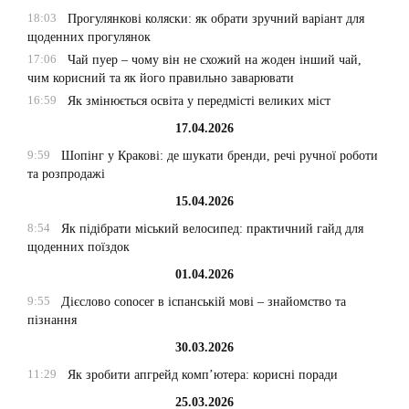
18:03
Прогулянкові коляски: як обрати зручний варіант для
щоденних прогулянок
17:06
Чай пуер – чому він не схожий на жоден інший чай,
чим корисний та як його правильно заварювати
16:59
Як змінюється освіта у передмісті великих міст
17.04.2026
9:59
Шопінг у Кракові: де шукати бренди, речі ручної роботи
та розпродажі
15.04.2026
8:54
Як підібрати міський велосипед: практичний гайд для
щоденних поїздок
01.04.2026
9:55
Дієслово conocer в іспанській мові – знайомство та
пізнання
30.03.2026
11:29
Як зробити апгрейд комп’ютера: корисні поради
25.03.2026