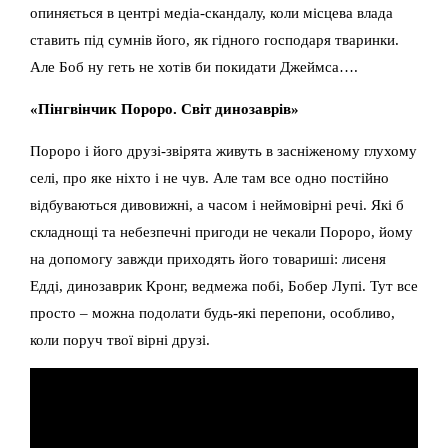
опиняється в центрі медіа-скандалу, коли місцева влада
ставить під сумнів його, як гідного господаря тваринки.
Але Боб ну геть не хотів би покидати Джеймса….
«Пінгвінчик Пороро. Світ динозаврів»
Пороро і його друзі-звірята живуть в засніженому глухому
селі, про яке ніхто і не чув. Але там все одно постійно
відбуваються дивовижні, а часом і неймовірні речі. Які б
складнощі та небезпечні пригоди не чекали Пороро, йому
на допомогу завжди приходять його товариші: лисеня
Едді, динозаврик Кронг, ведмежа побі, Бобер Лупі. Тут все
просто – можна подолати будь-які перепони, особливо,
коли поруч твої вірні друзі.