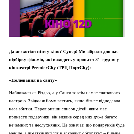
Давно хотіли піти у кіно? Супер! Ми зібрали для вас
підбірку фільмів, які виходять у прокат з 31 грудня у
кінотеатрі PremierCity (ТРЦ ПортCity):
«Полювання на санту»
Наближається Різдво, а у Санти зовсім немає святкового
настрою. Звідки ж йому взятись, якщо бізнес віднедавна
несе збитки. Перевіривши список дітей, яким має
принести подарунки, він виявив серед них дуже багато
нечемних та неслухняних. Це означає, що подарунків буде
менше, а шматків вугілля у яскравих обгортках – більше.