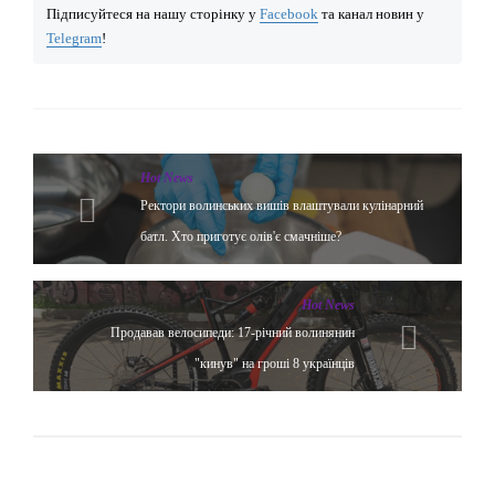
Підписуйтеся на нашу сторінку у
Facebook
та канал новин у
Telegram
!
Hot News
Ректори волинських вишів влаштували кулінарний
батл. Хто приготує олів'є смачніше?
Hot News
Продавав велосипеди: 17-річний волинянин
"кинув" на гроші 8 українців