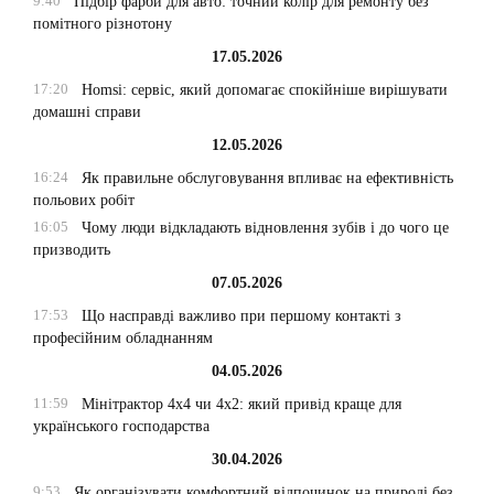
9:40
Підбір фарби для авто: точний колір для ремонту без
помітного різнотону
17.05.2026
17:20
Homsi: сервіс, який допомагає спокійніше вирішувати
домашні справи
12.05.2026
16:24
Як правильне обслуговування впливає на ефективність
польових робіт
16:05
Чому люди відкладають відновлення зубів і до чого це
призводить
07.05.2026
17:53
Що насправді важливо при першому контакті з
професійним обладнанням
04.05.2026
11:59
Мінітрактор 4х4 чи 4х2: який привід краще для
українського господарства
30.04.2026
9:53
Як організувати комфортний відпочинок на природі без