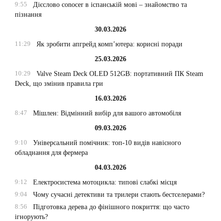
9:55
Дієслово conocer в іспанській мові – знайомство та
пізнання
30.03.2026
11:29
Як зробити апгрейд комп’ютера: корисні поради
25.03.2026
10:29
Valve Steam Deck OLED 512GB: портативний ПК Steam
Deck, що змінив правила гри
16.03.2026
8:47
Мішлен: Відмінний вибір для вашого автомобіля
09.03.2026
9:10
Універсальний помічник: топ-10 видів навісного
обладнання для фермера
04.03.2026
9:12
Електросистема мотоцикла: типові слабкі місця
9:04
Чому сучасні детективи та трилери стають бестселерами?
8:56
Підготовка дерева до фінішного покриття: що часто
ігнорують?