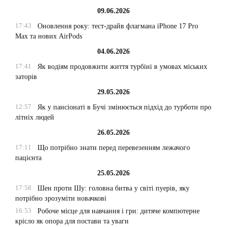
09.06.2026
17:43
Оновлення року: тест-драйв флагмана iPhone 17 Pro
Max та нових AirPods
04.06.2026
17:41
Як водіям продовжити життя турбіні в умовах міських
заторів
29.05.2026
12:57
Як у пансіонаті в Бучі змінюється підхід до турботи про
літніх людей
26.05.2026
17:11
Що потрібно знати перед перевезенням лежачого
пацієнта
25.05.2026
17:58
Шен проти Шу: головна битва у світі пуерів, яку
потрібно зрозуміти новачкові
16:53
Робоче місце для навчання і гри: дитяче компютерне
крісло як опора для постави та уваги