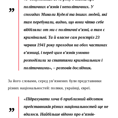
політичних в’язнів і неполітичних. У
спогадах Миколи Куделі та інших людей, які
там перебували, видно, що вони чітко себе
відділяли: от ми є політичні в’язні, а там є
кримінальні. Та й власне сам розстріл 23
червня 1941 року проходив на обох частинах
в’язниці, і перед цим в’язнів умовно
розподілили за статтями кримінальним і
політичними», – розповів дослідник.
За його словами, серед ув’язнених були представники
різних національностей: поляки, українці, євреї.
«Підрахувати хоча б приблизний відсоток
представників різних національностей ще не
вдалося. Найбільше відомо про в’язнів-