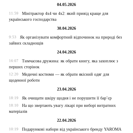
04.05.2026
11:59
Мінітрактор 4х4 чи 4х2: який привід краще для
українського господарства
30.04.2026
9:53
Як організувати комфортний відпочинок на природі без
зайвих складнощів
24.04.2026
16:07
Тимчасова дружина: як обрати книгу, яка захоплює з
перших сторінок
12:20
Медичні костюми — як обрати якісний одяг для
щоденної роботи
23.04.2026
18:19
Як очищати шкіру щодня і не порушити її бар’єр
18:10
На що звертають увагу лікарі при виборі витратних
матеріалів
22.04.2026
10:19
Подарункові набори від українського бренду YAROMA