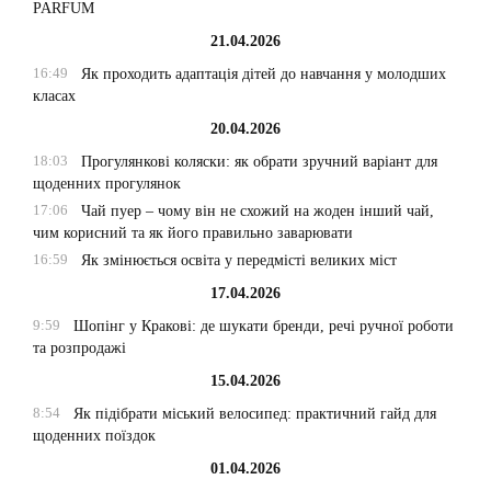
PARFUM
21.04.2026
16:49
Як проходить адаптація дітей до навчання у молодших
класах
20.04.2026
18:03
Прогулянкові коляски: як обрати зручний варіант для
щоденних прогулянок
17:06
Чай пуер – чому він не схожий на жоден інший чай,
чим корисний та як його правильно заварювати
16:59
Як змінюється освіта у передмісті великих міст
17.04.2026
9:59
Шопінг у Кракові: де шукати бренди, речі ручної роботи
та розпродажі
15.04.2026
8:54
Як підібрати міський велосипед: практичний гайд для
щоденних поїздок
01.04.2026