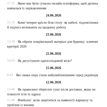
17:55
Якою має бути сучасна онлайн-платформа, щоб дитина
навчалася із зацікавленням
24.06.2026
15:35
Комп’ютерне крісло біля столу: як кабелі, підлокітники
й підлога впливають на щоденну роботу
23.06.2026
13:59
Як обрати покрівельний матеріал для будинку: ключові
критерії 2026
22.06.2026
10:05
Як дегустувати односолодовий віскі?
15.06.2026
8:41
Які смаки піци стали найулюбленішими серед українців
12.06.2026
13:00
Як правильно зберігати суші після доставки, якщо не
плануєте їсти їх одразу
12:48
Флеболог: коли звертатися за наявності варикозу та
проблем із венами