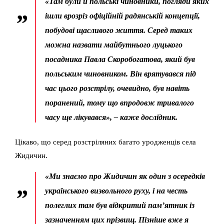
«Там були й польські чиновники, погляди яких
ішли врозріз офіційній радянській концепції,
побудові щасливого життя. Серед таких
можна назвати майбутнього луцького
посадника Павла Скоробогатова, який був
польським чиновником. Він врятувався під
час цього розстрілу, очевидно, був навіть
поранений, тому що впродовж тривалого
часу ще лікувався», – каже дослідник.
Цікаво, що серед розстріляних багато уродженців села
Жидичин.
«Ми знаємо про Жидичин як один з осередків
українського визвольного руху, і на честь
полеглих там був відкритий пам’ятник із
зазначенням цих прізвищ. Пізніше вже я