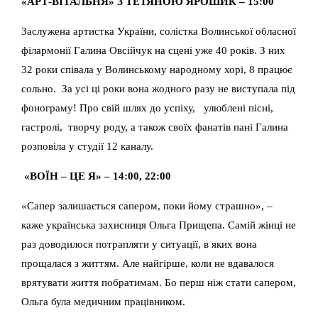
«АРТ-ВІТАЛЬНЯ» З ТЕТЯНОЮ ЯРОШИК – 15:00
Заслужена артистка України, солістка Волинської обласної
філармонії Галина Овсійчук на сцені уже 40 років. З них
32 роки співала у Волинському народному хорі, 8 працює
сольно. За усі ці роки вона жодного разу не виступала під
фонограму! Про свій шлях до успіху, улюблені пісні,
гастролі, творчу роду, а також своїх фанатів пані Галина
розповіла у студії 12 каналу.
«ВОЇН – ЦЕ Я» – 14:00, 22:00
«Сапер залишається сапером, поки йому страшно», –
каже українська захисниця Ольга Прищепа. Самій жінці не
раз доводилося потрапляти у ситуації, в яких вона
прощалася з життям. Але найгірше, коли не вдавалося
врятувати життя побратимам. Бо перш ніж стати сапером,
Ольга була медичним працівником.