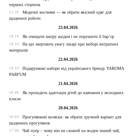
перших сторінок
12:20
Медичні костюми — як обрати якісний одяг для
щоденної роботи
23.04.2026
18:19
Як очищати шкіру щодня і не порушити її бар’єр
18:10
На що звертають увагу лікарі при виборі витратних
матеріалів
22.04.2026
10:19
Подарункові набори від українського бренду YAROMA
PARFUM
21.04.2026
16:49
Як проходить адаптація дітей до навчання у молодших
класах
20.04.2026
18:03
Прогулянкові коляски: як обрати зручний варіант для
щоденних прогулянок
17:06
Чай пуер – чому він не схожий на жоден інший чай,