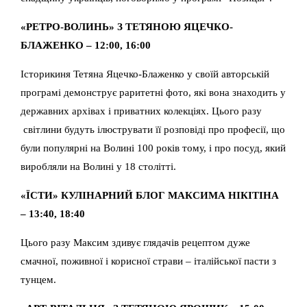
«РЕТРО-ВОЛИНЬ» З ТЕТЯНОЮ ЯЦЕЧКО-
БЛАЖЕНКО – 12:00, 16:00
Історикиня Тетяна Яцечко-Блаженко у своїй авторській
програмі демонструє раритетні фото, які вона знаходить у
державних архівах і приватних колекціях. Цього разу
світлини будуть ілюструвати її розповіді про професії, що
були популярні на Волині 100 років тому, і про посуд, який
виробляли на Волині у 18 столітті.
«ЇСТИ» КУЛІНАРНИЙ БЛОГ МАКСИМА НІКІТІНА
– 13:40, 18:40
Цього разу Максим здивує глядачів рецептом дуже
смачної, поживної і корисної страви – італійської пасти з
тунцем.