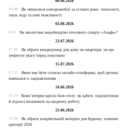
06.08.2026
18:08
Як змінилися електромобілі за останні роки: технології,
запас ходу та нові можливості
03.08.2026
9:43
Чи екологічне виробництво етилового спирту «Альфа»?
23.07.2026
17:56
Як обрати кондиціонер для дому чи квартири: на що
звернути увагу перед покупкою
15.07.2026
17:55
Якою має бути сучасна онлайн-платформа, щоб дитина
навчалася із зацікавленням
24.06.2026
15:35
Комп’ютерне крісло біля столу: як кабелі, підлокітники
й підлога впливають на щоденну роботу
23.06.2026
13:59
Як обрати покрівельний матеріал для будинку: ключові
критерії 2026