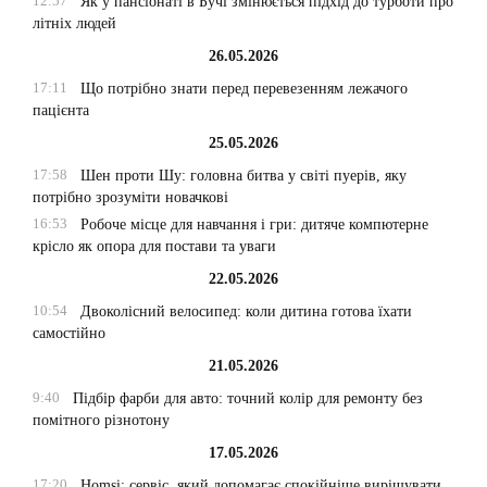
12:57
Як у пансіонаті в Бучі змінюється підхід до турботи про
літніх людей
26.05.2026
17:11
Що потрібно знати перед перевезенням лежачого
пацієнта
25.05.2026
17:58
Шен проти Шу: головна битва у світі пуерів, яку
потрібно зрозуміти новачкові
16:53
Робоче місце для навчання і гри: дитяче компютерне
крісло як опора для постави та уваги
22.05.2026
10:54
Двоколісний велосипед: коли дитина готова їхати
самостійно
21.05.2026
9:40
Підбір фарби для авто: точний колір для ремонту без
помітного різнотону
17.05.2026
17:20
Homsi: сервіс, який допомагає спокійніше вирішувати