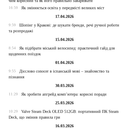
чим корисний та як його правильно заварювати
16:59
Як змінюється освіта у передмісті великих міст
17.04.2026
9:59
Шопінг у Кракові: де шукати бренди, речі ручної роботи
та розпродажі
15.04.2026
8:54
Як підібрати міський велосипед: практичний гайд для
щоденних поїздок
01.04.2026
9:55
Дієслово conocer в іспанській мові – знайомство та
пізнання
30.03.2026
11:29
Як зробити апгрейд комп’ютера: корисні поради
25.03.2026
10:29
Valve Steam Deck OLED 512GB: портативний ПК Steam
Deck, що змінив правила гри
16.03.2026