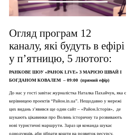
Огляд програм 12
каналу, які будуть в ефірі
у п’ятницю, 5 лютого:
РАНКОВЕ ШОУ «РАНОК LIVE» З МАРІЄЮ ШВАЙ І
БОГДАНОМ КОВАЛЕМ – 09:00 (прямий ефір)
До нас у гості завітає журналістка Наталка Пахайчук, яка є
керівницею проектів “Район.in.ua”. Нещодавно у мережі
цих видань з’явився ще один сайт – «Район.Історія», де
шукають цікавинки про Волинь історичну та розвивають
нові туристичні маршрути. Зараз ця команда шукає
однодумців, аби зібрати кошти на розвиток ресурсу.