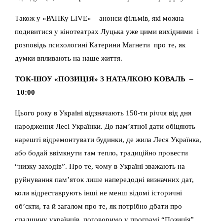
Також у «РАНКу LIVE» – анонси фільмів, які можна
подивитися у кінотеатрах Луцька уже цими вихідними і
розповідь психологині Катерини Магнети про те, як
думки впливають на наше життя.
ТОК-ШОУ «ПОЗИЦІЯ» З НАТАЛКОЮ КОВАЛЬ –
10:00
Цього року в Україні відзначають 150-ти річчя від дня
народження Лесі Українки. До пам’ятної дати обіцяють
нарешті відремонтувати будинки, де жила Леся Українка,
або бодай ввімкнути там тепло, традиційно провести
“низку заходів”. Про те, чому в Україні зважають на
руйнування пам’яток лише напередодні визначних дат,
коли відреставрують інші не менш відомі історичні
об’єкти, та й загалом про те, як потрібно дбати про
спадщину українців, поговоримо у програмі “Позиція”.