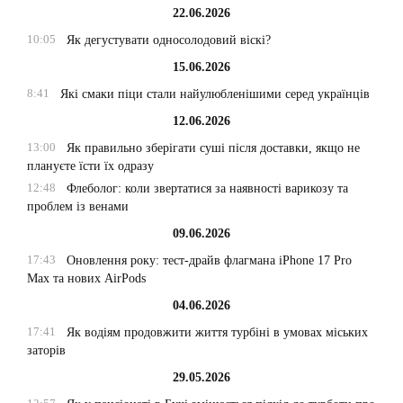
22.06.2026
10:05
Як дегустувати односолодовий віскі?
15.06.2026
8:41
Які смаки піци стали найулюбленішими серед українців
12.06.2026
13:00
Як правильно зберігати суші після доставки, якщо не
плануєте їсти їх одразу
12:48
Флеболог: коли звертатися за наявності варикозу та
проблем із венами
09.06.2026
17:43
Оновлення року: тест-драйв флагмана iPhone 17 Pro
Max та нових AirPods
04.06.2026
17:41
Як водіям продовжити життя турбіні в умовах міських
заторів
29.05.2026