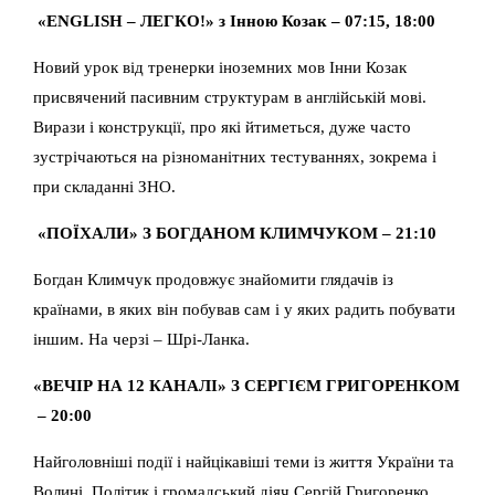
«ENGLISH – ЛЕГКО!» з Інною Козак – 07:15, 18:00
Новий урок від тренерки іноземних мов Інни Козак
присвячений пасивним структурам в англійській мові.
Вирази і конструкції, про які йтиметься, дуже часто
зустрічаються на різноманітних тестуваннях, зокрема і
при складанні ЗНО.
«ПОЇХАЛИ» З БОГДАНОМ КЛИМЧУКОМ – 21:10
Богдан Климчук продовжує знайомити глядачів із
країнами, в яких він побував сам і у яких радить побувати
іншим. На черзі – Шрі-Ланка.
«ВЕЧІР НА 12 КАНАЛІ» З СЕРГІЄМ ГРИГОРЕНКОМ
– 20:00
Найголовніші події і найцікавіші теми із життя України та
Волині. Політик і громадський діяч Сергій Григоренко