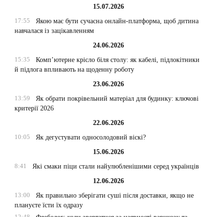
15.07.2026
17:55
Якою має бути сучасна онлайн-платформа, щоб дитина
навчалася із зацікавленням
24.06.2026
15:35
Комп’ютерне крісло біля столу: як кабелі, підлокітники
й підлога впливають на щоденну роботу
23.06.2026
13:59
Як обрати покрівельний матеріал для будинку: ключові
критерії 2026
22.06.2026
10:05
Як дегустувати односолодовий віскі?
15.06.2026
8:41
Які смаки піци стали найулюбленішими серед українців
12.06.2026
13:00
Як правильно зберігати суші після доставки, якщо не
плануєте їсти їх одразу
12:48