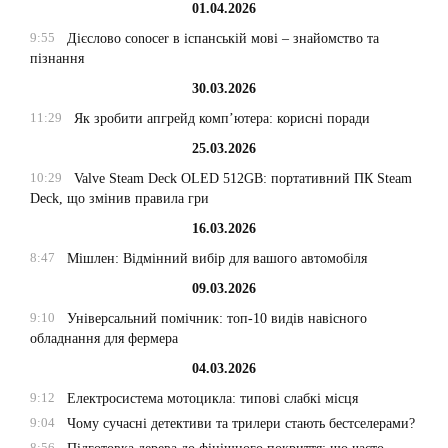
01.04.2026
9:55
Дієслово conocer в іспанській мові – знайомство та
пізнання
30.03.2026
11:29
Як зробити апгрейд комп’ютера: корисні поради
25.03.2026
10:29
Valve Steam Deck OLED 512GB: портативний ПК Steam
Deck, що змінив правила гри
16.03.2026
8:47
Мішлен: Відмінний вибір для вашого автомобіля
09.03.2026
9:10
Універсальний помічник: топ-10 видів навісного
обладнання для фермера
04.03.2026
9:12
Електросистема мотоцикла: типові слабкі місця
9:04
Чому сучасні детективи та трилери стають бестселерами?
8:56