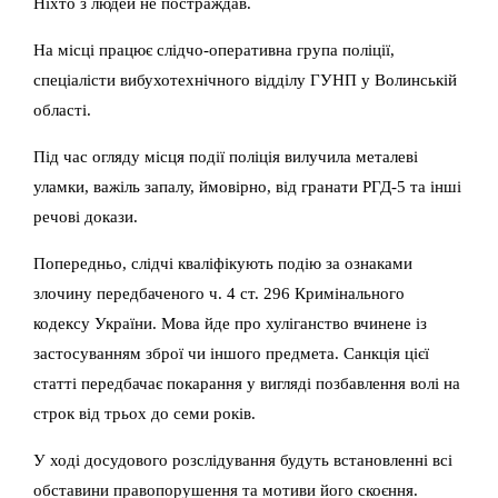
Ніхто з людей не постраждав.
На місці працює слідчо-оперативна група поліції,
спеціалісти вибухотехнічного відділу ГУНП у Волинській
області.
Під час огляду місця події поліція вилучила металеві
уламки, важіль запалу, ймовірно, від гранати РГД-5 та інші
речові докази.
Попередньо, слідчі кваліфікують подію за ознаками
злочину передбаченого ч. 4 ст. 296 Кримінального
кодексу України. Мова йде про хуліганство вчинене із
застосуванням зброї чи іншого предмета. Санкція цієї
статті передбачає покарання у вигляді позбавлення волі на
строк від трьох до семи років.
У ході досудового розслідування будуть встановленні всі
обставини правопорушення та мотиви його скоєння.