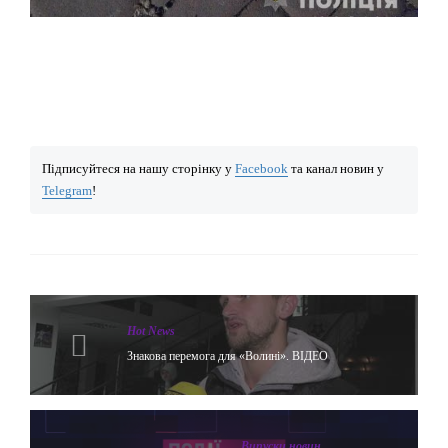
Підписуйтеся на нашу сторінку у
Facebook
та канал новин у
Telegram
!
Hot News
Знакова перемога для «Волині». ВІДЕО
Випуски новин