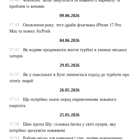
Флеболог: коли звертатися за наявності варикозу та
проблем із венами
09.06.2026
17:43
Оновлення року: тест-драйв флагмана iPhone 17 Pro
Max та нових AirPods
04.06.2026
17:41
Як водіям продовжити життя турбіні в умовах міських
заторів
29.05.2026
12:57
Як у пансіонаті в Бучі змінюється підхід до турботи про
літніх людей
26.05.2026
17:11
Що потрібно знати перед перевезенням лежачого
пацієнта
25.05.2026
17:58
Шен проти Шу: головна битва у світі пуерів, яку
потрібно зрозуміти новачкові
16:53
Робоче місце для навчання і гри: дитяче компютерне