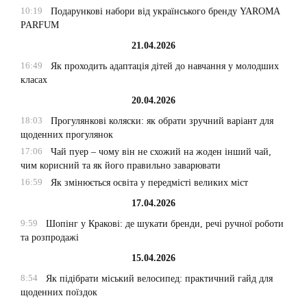
10:19
Подарункові набори від українського бренду YAROMA
PARFUM
21.04.2026
16:49
Як проходить адаптація дітей до навчання у молодших
класах
20.04.2026
18:03
Прогулянкові коляски: як обрати зручний варіант для
щоденних прогулянок
17:06
Чай пуер – чому він не схожий на жоден інший чай,
чим корисний та як його правильно заварювати
16:59
Як змінюється освіта у передмісті великих міст
17.04.2026
9:59
Шопінг у Кракові: де шукати бренди, речі ручної роботи
та розпродажі
15.04.2026
8:54
Як підібрати міський велосипед: практичний гайд для
щоденних поїздок