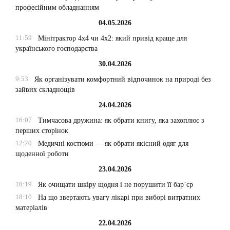
професійним обладнанням
04.05.2026
11:59
Мінітрактор 4х4 чи 4х2: який привід краще для
українського господарства
30.04.2026
9:53
Як організувати комфортний відпочинок на природі без
зайвих складнощів
24.04.2026
16:07
Тимчасова дружина: як обрати книгу, яка захоплює з
перших сторінок
12:20
Медичні костюми — як обрати якісний одяг для
щоденної роботи
23.04.2026
18:19
Як очищати шкіру щодня і не порушити її бар’єр
18:10
На що звертають увагу лікарі при виборі витратних
матеріалів
22.04.2026