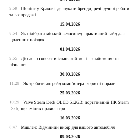
9:59
Шопінг у Кракові: де шукати бренди, речі ручної роботи
та розпродажі
15.04.2026
8:54
Як підібрати міський велосипед: практичний гайд для
щоденних поїздок
01.04.2026
9:55
Дієслово conocer в іспанській мові – знайомство та
пізнання
30.03.2026
11:29
Як зробити апгрейд комп’ютера: корисні поради
25.03.2026
10:29
Valve Steam Deck OLED 512GB: портативний ПК Steam
Deck, що змінив правила гри
16.03.2026
8:47
Мішлен: Відмінний вибір для вашого автомобіля
09.03.2026