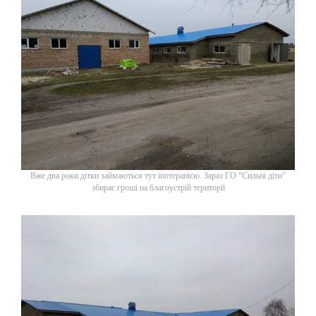
Вже два роки дітки займаються тут іпотерапією. Зараз ГО “Сильні діти”
збирає гроші на благоустрій території