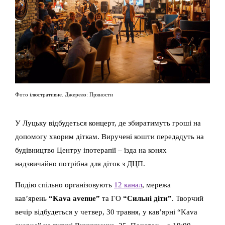
Фото ілюстративне. Джерело: Пряности
У Луцьку відбудеться концерт, де збиратимуть гроші на
допомогу хворим діткам. Виручені кошти передадуть на
будівництво Центру іпотерапії – їзда на конях
надзвичайно потрібна для діток з ДЦП.
Подію спільно організовують
12 канал
, мережа
кав’ярень
“Kava avenue”
та ГО
“Сильні діти”
. Творчий
вечір відбудеться у четвер, 30 травня, у кав’ярні “Kava