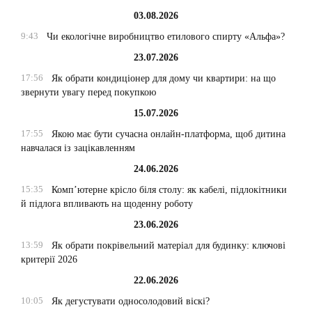
03.08.2026
9:43
Чи екологічне виробництво етилового спирту «Альфа»?
23.07.2026
17:56
Як обрати кондиціонер для дому чи квартири: на що
звернути увагу перед покупкою
15.07.2026
17:55
Якою має бути сучасна онлайн-платформа, щоб дитина
навчалася із зацікавленням
24.06.2026
15:35
Комп’ютерне крісло біля столу: як кабелі, підлокітники
й підлога впливають на щоденну роботу
23.06.2026
13:59
Як обрати покрівельний матеріал для будинку: ключові
критерії 2026
22.06.2026
10:05
Як дегустувати односолодовий віскі?