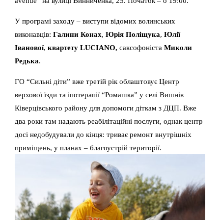
avenue” на вулиці Винниченка, 25. Початок – о 19:00.
У програмі заходу – виступи відомих волинських
виконавців:
Галини Конах
,
Юрія Поліщука
,
Юлії
Іванової
,
квартету LUCIANO,
саксофоніста
Миколи
Редька
.
ГО “Сильні діти” вже третій рік облаштовує Центр
верхової їзди та іпотерапії “Ромашка” у селі Вишнів
Ківерцівського району для допомоги діткам з ДЦП. Вже
два роки там надають реабілітаційні послуги, однак центр
досі недобудували до кінця: триває ремонт внутрішніх
приміщень, у планах – благоустрій території.