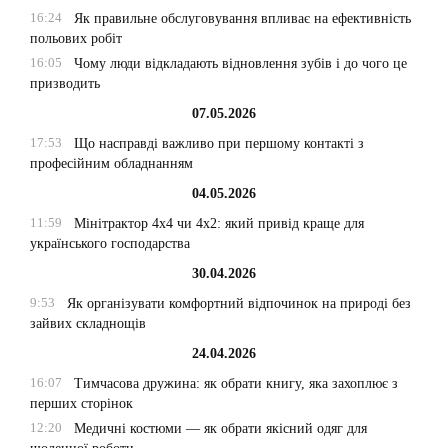
16:24
Як правильне обслуговування впливає на ефективність
польових робіт
16:05
Чому люди відкладають відновлення зубів і до чого це
призводить
07.05.2026
17:53
Що насправді важливо при першому контакті з
професійним обладнанням
04.05.2026
11:59
Мінітрактор 4х4 чи 4х2: який привід краще для
українського господарства
30.04.2026
9:53
Як організувати комфортний відпочинок на природі без
зайвих складнощів
24.04.2026
16:07
Тимчасова дружина: як обрати книгу, яка захоплює з
перших сторінок
12:20
Медичні костюми — як обрати якісний одяг для