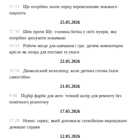
17:11
Що потрібно знати перед перевезенням лежачого
пацієнта
25.05.2026
17:58
Шен проти Шу: головна битва у світі пуерів, яку
потрібно зрозуміти новачкові
16:53
Робоче місце для навчання і гри: дитяче компютерне
крісло як опора для постави та уваги
22.05.2026
10:54
Двоколісний велосипед: коли дитина готова їхати
самостійно
21.05.2026
9:40
Підбір фарби для авто: точний колір для ремонту без
помітного різнотону
17.05.2026
17:20
Homsi: сервіс, який допомагає спокійніше вирішувати
домашні справи
12.05.2026