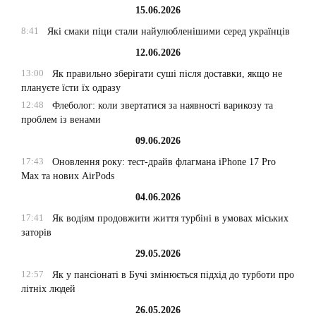
15.06.2026
8:41
Які смаки піци стали найулюбленішими серед українців
12.06.2026
13:00
Як правильно зберігати суші після доставки, якщо не
плануєте їсти їх одразу
12:48
Флеболог: коли звертатися за наявності варикозу та
проблем із венами
09.06.2026
17:43
Оновлення року: тест-драйв флагмана iPhone 17 Pro
Max та нових AirPods
04.06.2026
17:41
Як водіям продовжити життя турбіні в умовах міських
заторів
29.05.2026
12:57
Як у пансіонаті в Бучі змінюється підхід до турботи про
літніх людей
26.05.2026