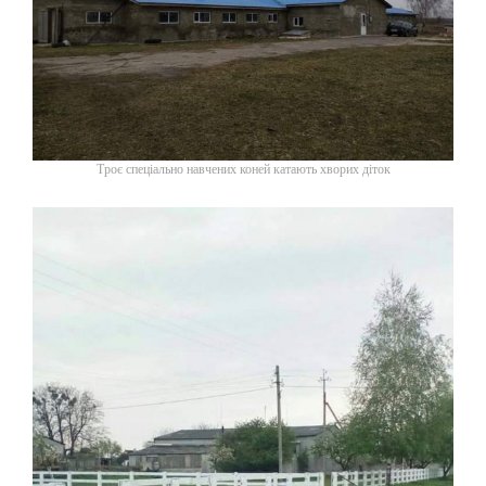
Троє спеціально навчених коней катають хворих діток