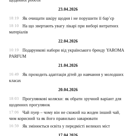
щоденної роботи
23.04.2026
18:19
Як очищати шкіру щодня і не порушити її бар’єр
18:10
На що звертають увагу лікарі при виборі витратних
матеріалів
22.04.2026
10:19
Подарункові набори від українського бренду YAROMA
PARFUM
21.04.2026
16:49
Як проходить адаптація дітей до навчання у молодших
класах
20.04.2026
18:03
Прогулянкові коляски: як обрати зручний варіант для
щоденних прогулянок
17:06
Чай пуер – чому він не схожий на жоден інший чай,
чим корисний та як його правильно заварювати
16:59
Як змінюється освіта у передмісті великих міст
17.04.2026