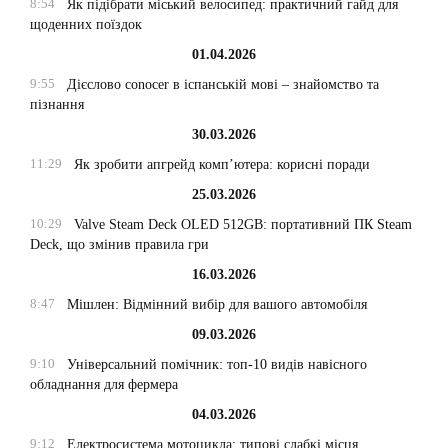
8:54
Як підібрати міський велосипед: практичний гайд для
щоденних поїздок
01.04.2026
9:55
Дієслово conocer в іспанській мові – знайомство та
пізнання
30.03.2026
11:29
Як зробити апгрейд комп’ютера: корисні поради
25.03.2026
10:29
Valve Steam Deck OLED 512GB: портативний ПК Steam
Deck, що змінив правила гри
16.03.2026
8:47
Мішлен: Відмінний вибір для вашого автомобіля
09.03.2026
9:10
Універсальний помічник: топ-10 видів навісного
обладнання для фермера
04.03.2026
9:12
Електросистема мотоцикла: типові слабкі місця