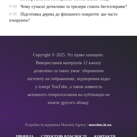
9:04
Чому сучасні детективи та трилери стають бестселерами?
8:56
Підготовка дерева до фінішного покриття: що часто
ігнорують?
Copyright © 2025. Усі права захищені.
Використання матеріалів 12 каналу
дозволено за таких умов: збереження
логотипу на зображеннях, відтворення відео
у плеєрі YouTube, а також наявність
активного гіперпосилання на публікацію не
нижче другого абзацу.
Розробка та підтримка Massimo Agency |
massimo.in.ua
.
ПРАВИЛА
СТРУКТУРА ВЛАСНОСТІ
КОНТАКТИ