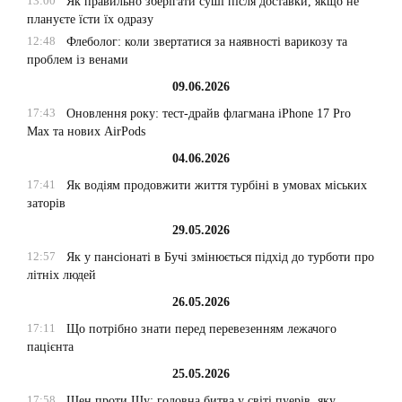
13:00
Як правильно зберігати суші після доставки, якщо не
плануєте їсти їх одразу
12:48
Флеболог: коли звертатися за наявності варикозу та
проблем із венами
09.06.2026
17:43
Оновлення року: тест-драйв флагмана iPhone 17 Pro
Max та нових AirPods
04.06.2026
17:41
Як водіям продовжити життя турбіні в умовах міських
заторів
29.05.2026
12:57
Як у пансіонаті в Бучі змінюється підхід до турботи про
літніх людей
26.05.2026
17:11
Що потрібно знати перед перевезенням лежачого
пацієнта
25.05.2026
17:58
Шен проти Шу: головна битва у світі пуерів, яку