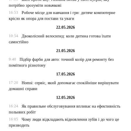
потрібно зрозуміти новачкові
16:53
Робоче місце для навчання і гри: дитяче компютерне
крісло як опора для постави та уваги
22.05.2026
10:54
Двоколісний велосипед: коли дитина готова їхати
самостійно
21.05.2026
9:40
Підбір фарби для авто: точний колір для ремонту без
помітного різнотону
17.05.2026
17:20
Homsi: сервіс, який допомагає спокійніше вирішувати
домашні справи
12.05.2026
16:24
Як правильне обслуговування впливає на ефективність
польових робіт
16:05
Чому люди відкладають відновлення зубів і до чого це
призводить