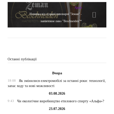
Архів
Новинка від луцької пивоварні "Земан" -
напівтемне пиво "Beschneiden"*
Останні публікації
Вчора
18:08
Як змінилися електромобілі за останні роки: технології,
запас ходу та нові можливості
03.08.2026
9:43
Чи екологічне виробництво етилового спирту «Альфа»?
23.07.2026