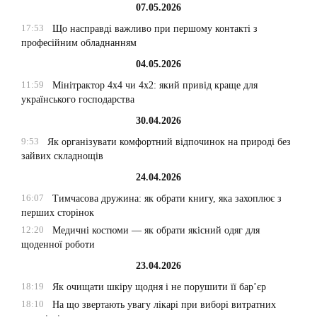
07.05.2026
17:53
Що насправді важливо при першому контакті з
професійним обладнанням
04.05.2026
11:59
Мінітрактор 4х4 чи 4х2: який привід краще для
українського господарства
30.04.2026
9:53
Як організувати комфортний відпочинок на природі без
зайвих складнощів
24.04.2026
16:07
Тимчасова дружина: як обрати книгу, яка захоплює з
перших сторінок
12:20
Медичні костюми — як обрати якісний одяг для
щоденної роботи
23.04.2026
18:19
Як очищати шкіру щодня і не порушити її бар’єр
18:10
На що звертають увагу лікарі при виборі витратних