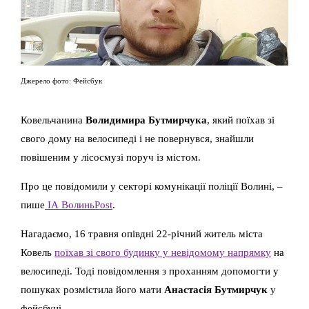
Джерело фото: Фейсбук
Ковельчанина
Волидимира Бутмирчука
, який поїхав зі
свого дому на велосипеді і не повернувся, знайшли
повішеним у лісосмузі поруч із містом.
Про це повідомили у секторі комунікації поліції Волині, –
пише
ІА ВолиньPost
.
Нагадаємо, 16 травня опівдні 22-річний житель міста
Ковель
поїхав зі свого будинку у невідомому напрямку
на
велосипеді. Тоді повідомлення з проханням допомогти у
пошуках розмістила його мати
Анастасія Бутмирчук
у
фейсбуці.