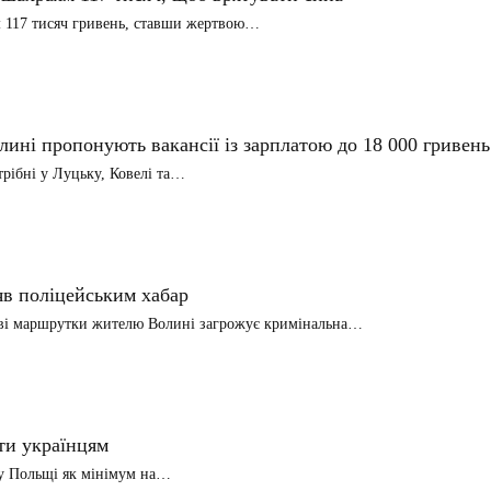
м 117 тисяч гривень, ставши жертвою…
олині пропонують вакансії із зарплатою до 18 000 гривень
трібні у Луцьку, Ковелі та…
в поліцейським хабар
ієві маршрутки жителю Волині загрожує кримінальна…
ти українцям
 у Польщі як мінімум на…