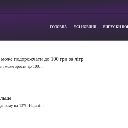
ГОЛОВНА
YСІ НОВИНИ
ВИПУСКИ НО
 може подорожчати до 100 грн за літр
аїні може зрости до 100…
ільше
ередньому на 13%. Наразі…