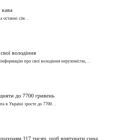
 кава
за останні сім…
свої володіння
 інформацію про свої володіння нерухомістю,…
ідняти до 7700 гривень
та в Україні зросте до 7700…
 шахраям 117 тисяч, щоб врятувати сина