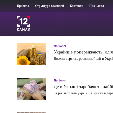
Правила
Структура власності
Контакти
Про канал
Hot News
Українців попереджають: олія
Восени вартість рослинної олії в Укр
Hot News
Де в Україні заробляють найб
За рік зарплата українців зросла в с