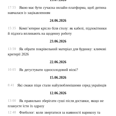
17:55
Якою має бути сучасна онлайн-платформа, щоб дитина
навчалася із зацікавленням
24.06.2026
15:35
Комп’ютерне крісло біля столу: як кабелі, підлокітники
й підлога впливають на щоденну роботу
23.06.2026
13:59
Як обрати покрівельний матеріал для будинку: ключові
критерії 2026
22.06.2026
10:05
Як дегустувати односолодовий віскі?
15.06.2026
8:41
Які смаки піци стали найулюбленішими серед українців
12.06.2026
13:00
Як правильно зберігати суші після доставки, якщо не
плануєте їсти їх одразу
12:48
Флеболог: коли звертатися за наявності варикозу та