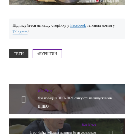
Підписуйтеся на нашу сторінку у
Facebook
та канал новин у
Telegram
!
ТЕГИ
#БУРШТИН
Hot News
Які новації в ЗНО-2021 очікують на випускників.
ВІДЕО
Hot News
Ігор Чайка: «Влада повинна бути сервісною