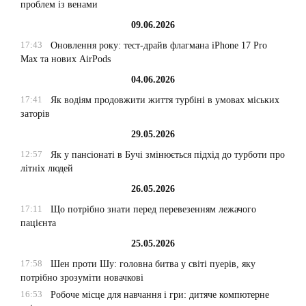
проблем із венами
09.06.2026
17:43
Оновлення року: тест-драйв флагмана iPhone 17 Pro
Max та нових AirPods
04.06.2026
17:41
Як водіям продовжити життя турбіні в умовах міських
заторів
29.05.2026
12:57
Як у пансіонаті в Бучі змінюється підхід до турботи про
літніх людей
26.05.2026
17:11
Що потрібно знати перед перевезенням лежачого
пацієнта
25.05.2026
17:58
Шен проти Шу: головна битва у світі пуерів, яку
потрібно зрозуміти новачкові
16:53
Робоче місце для навчання і гри: дитяче компютерне