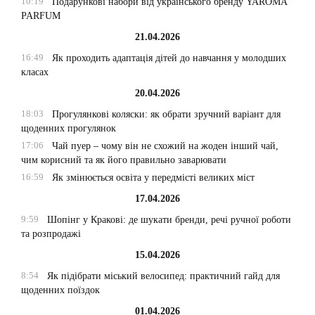
10:19
Подарункові набори від українського бренду YAROMA
PARFUM
21.04.2026
16:49
Як проходить адаптація дітей до навчання у молодших
класах
20.04.2026
18:03
Прогулянкові коляски: як обрати зручний варіант для
щоденних прогулянок
17:06
Чай пуер – чому він не схожий на жоден інший чай,
чим корисний та як його правильно заварювати
16:59
Як змінюється освіта у передмісті великих міст
17.04.2026
9:59
Шопінг у Кракові: де шукати бренди, речі ручної роботи
та розпродажі
15.04.2026
8:54
Як підібрати міський велосипед: практичний гайд для
щоденних поїздок
01.04.2026