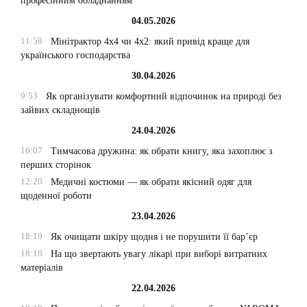
професійним обладнанням
04.05.2026
11:59
Мінітрактор 4х4 чи 4х2: який привід краще для
українського господарства
30.04.2026
9:53
Як організувати комфортний відпочинок на природі без
зайвих складнощів
24.04.2026
16:07
Тимчасова дружина: як обрати книгу, яка захоплює з
перших сторінок
12:20
Медичні костюми — як обрати якісний одяг для
щоденної роботи
23.04.2026
18:19
Як очищати шкіру щодня і не порушити її бар’єр
18:10
На що звертають увагу лікарі при виборі витратних
матеріалів
22.04.2026