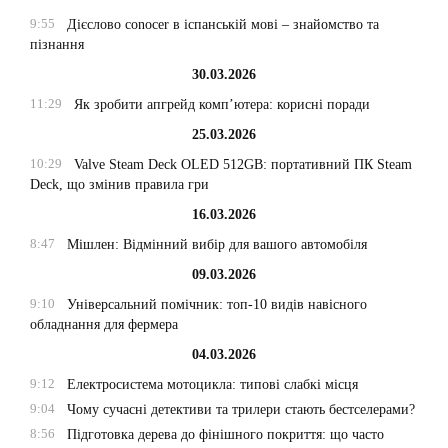
9:55
Дієслово conocer в іспанській мові – знайомство та
пізнання
30.03.2026
11:29
Як зробити апгрейд комп’ютера: корисні поради
25.03.2026
10:29
Valve Steam Deck OLED 512GB: портативний ПК Steam
Deck, що змінив правила гри
16.03.2026
8:47
Мішлен: Відмінний вибір для вашого автомобіля
09.03.2026
9:10
Універсальний помічник: топ-10 видів навісного
обладнання для фермера
04.03.2026
9:12
Електросистема мотоцикла: типові слабкі місця
9:04
Чому сучасні детективи та трилери стають бестселерами?
8:56
Підготовка дерева до фінішного покриття: що часто