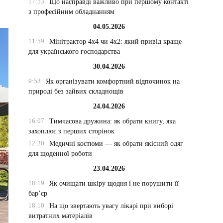
17:53
Що насправді важливо при першому контакті
з професійним обладнанням
04.05.2026
11:59
Мінітрактор 4х4 чи 4х2: який привід краще
для українського господарства
30.04.2026
9:53
Як організувати комфортний відпочинок на
природі без зайвих складнощів
24.04.2026
16:07
Тимчасова дружина: як обрати книгу, яка
захоплює з перших сторінок
12:20
Медичні костюми — як обрати якісний одяг
для щоденної роботи
23.04.2026
18:19
Як очищати шкіру щодня і не порушити її
бар’єр
18:10
На що звертають увагу лікарі при виборі
витратних матеріалів