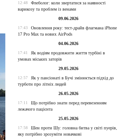
12:48
Флеболог: коли звертатися за наявності
варикозу та проблем із венами
09.06.2026
17:43
Оновлення року: тест-драйв флагмана iPhone
17 Pro Max та нових AirPods
04.06.2026
17:41
Як водіям продовжити життя турбіні в
умовах міських заторів
29.05.2026
12:57
Як у пансіонаті в Бучі змінюється підхід до
турботи про літніх людей
26.05.2026
17:11
Що потрібно знати перед перевезенням
лежачого пацієнта
25.05.2026
17:58
Шен проти Шу: головна битва у світі пуерів,
яку потрібно зрозуміти новачкові