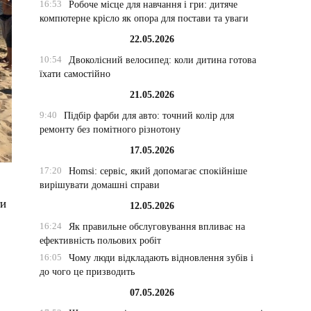
16:53
Робоче місце для навчання і гри: дитяче
компютерне крісло як опора для постави та уваги
22.05.2026
10:54
Двоколісний велосипед: коли дитина готова
їхати самостійно
21.05.2026
9:40
Підбір фарби для авто: точний колір для
ремонту без помітного різнотону
17.05.2026
17:20
Homsi: сервіс, який допомагає спокійніше
вирішувати домашні справи
ти
12.05.2026
16:24
Як правильне обслуговування впливає на
ефективність польових робіт
16:05
Чому люди відкладають відновлення зубів і
до чого це призводить
07.05.2026