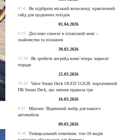
8:54
Як підібрати міський велосипед: практичний
гайд для щоденних поїздок
01.04.2026
9:55
Дієслово conocer в іспанській мові –
знайомство та пізнання
30.03.2026
11:29
Як зробити апгрейд комп’ютера: корисні
поради
25.03.2026
10:29
Valve Steam Deck OLED 512GB: портативний
ПК Steam Deck, що змінив правила гри
16.03.2026
8:47
Мішлен: Відмінний вибір для вашого
автомобіля
09.03.2026
9:10
Універсальний помічник: топ-10 видів
навісного обладнання для фермера