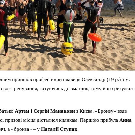
ршим прийшов професійний плавець Олександр (19 р.) з м.
 своє тренування, готуючись до змагань, тому його результа
 батько
Артем
і
Сергій Манакови
з Києва. «Бронзу» взяв
всі призові місця дісталися киянкам. Першою прибула
Анна
ич
, а «бронза» – у
Наталії Ступак
.