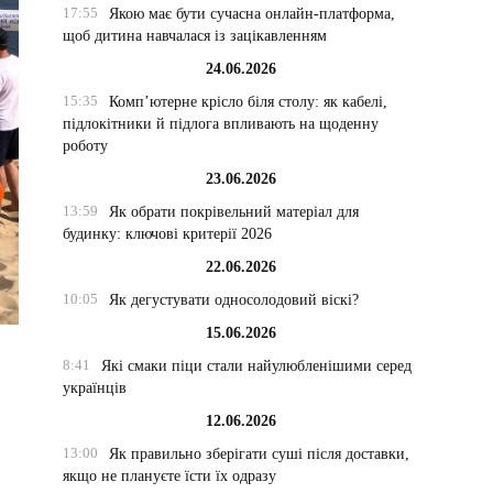
17:55
Якою має бути сучасна онлайн-платформа,
щоб дитина навчалася із зацікавленням
24.06.2026
15:35
Комп’ютерне крісло біля столу: як кабелі,
підлокітники й підлога впливають на щоденну
роботу
23.06.2026
13:59
Як обрати покрівельний матеріал для
будинку: ключові критерії 2026
22.06.2026
10:05
Як дегустувати односолодовий віскі?
15.06.2026
8:41
Які смаки піци стали найулюбленішими серед
українців
12.06.2026
13:00
Як правильно зберігати суші після доставки,
якщо не плануєте їсти їх одразу