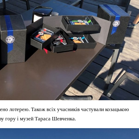
дено лотерею. Також всіх учасників частували козацькою
у гору і музей Тараса Шевченка.