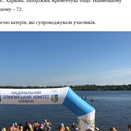
ркас, Харкова, Запоріжжя, Кременчука тощо. Найменшому
шому – 72.
огою катерів, які супроводжували учасників.