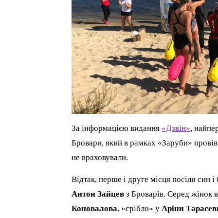
За інформацією видання
«Дзвін»
, найпе
Бровари, який в рамках «Заруби» провів
не враховували.
Відтак, перше і друге місця посіли син і
Антон Зайцев
з Броварів. Серед жінок 
Коновалова
, «срібло» у
Аріни Тарасев