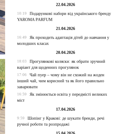
22.04.2026
10:19
Подарункові набори від українського бренду
YAROMA PARFUM
21.04.2026
16:49
Як проходить адаптація дітей до навчання у
молодших класах
20.04.2026
18:03
Прогулянкові коляски: як обрати зручний
варіант для щоденних прогулянок
17:06
Чай пуер – чому він не схожий на жоден
інший чай, чим корисний та як його правильно
заварювати
16:59
Як змінюється освіта у передмісті великих
міст
17.04.2026
9:59
Шопінг у Кракові: де шукати бренди, речі
ручної роботи та розпродажі
15.04.2026