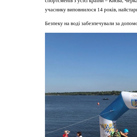
спортсменів з усієї країни – Києва, Че
учаснику виповнилося 14 років, найстар
Безпеку на воді забезпечували за допом