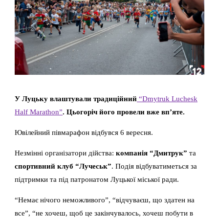
У Луцьку влаштували традиційний
“Dmytruk Luchesk
Half Marathon”
. Цьогоріч його провели вже вп’яте.
Ювілейний півмарафон відбувся 6 вересня.
Незмінні організатори дійства:
компанія “Дмитрук”
та
спортивний клуб “Лучеськ”
. Подія відбуватиметься за
підтримки та під патронатом Луцької міської ради.
“Немає нічого неможливого”, “відчуваєш, що здатен на
все”, “не хочеш, щоб це закінчувалось, хочеш побути в