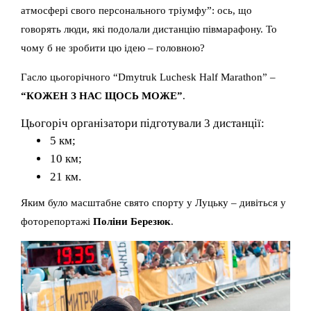
атмосфері свого персонального тріумфу”: ось, що
говорять люди, які подолали дистанцію півмарафону. То
чому б не зробити цю ідею – головною?
Гасло цьогорічного “Dmytruk Luchesk Half Marathon” –
“КОЖЕН З НАС ЩОСЬ МОЖЕ”
.
Цьогоріч організатори підготували 3 дистанції:
5 км;
10 км;
21 км.
Яким було масштабне свято спорту у Луцьку – дивіться у
фоторепортажі
Поліни Березюк
.