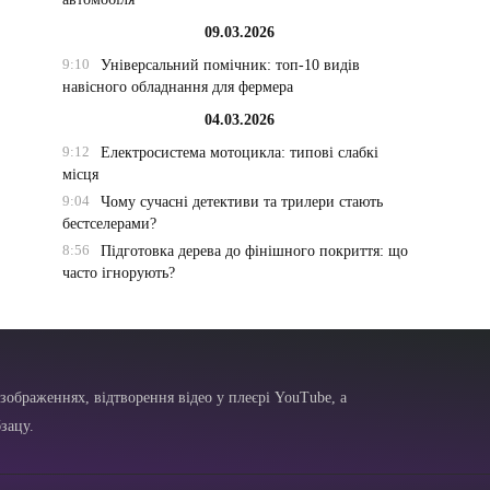
09.03.2026
9:10
Універсальний помічник: топ-10 видів
навісного обладнання для фермера
04.03.2026
9:12
Електросистема мотоцикла: типові слабкі
місця
9:04
Чому сучасні детективи та трилери стають
бестселерами?
8:56
Підготовка дерева до фінішного покриття: що
часто ігнорують?
зображеннях, відтворення відео у плеєрі YouTube, а
зацу.