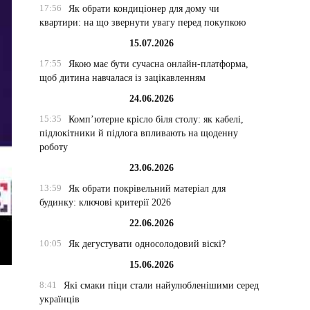
17:56
Як обрати кондиціонер для дому чи
квартири: на що звернути увагу перед покупкою
15.07.2026
17:55
Якою має бути сучасна онлайн-платформа,
щоб дитина навчалася із зацікавленням
24.06.2026
15:35
Комп’ютерне крісло біля столу: як кабелі,
підлокітники й підлога впливають на щоденну
роботу
23.06.2026
13:59
Як обрати покрівельний матеріал для
будинку: ключові критерії 2026
22.06.2026
10:05
Як дегустувати односолодовий віскі?
15.06.2026
8:41
Які смаки піци стали найулюбленішими серед
українців