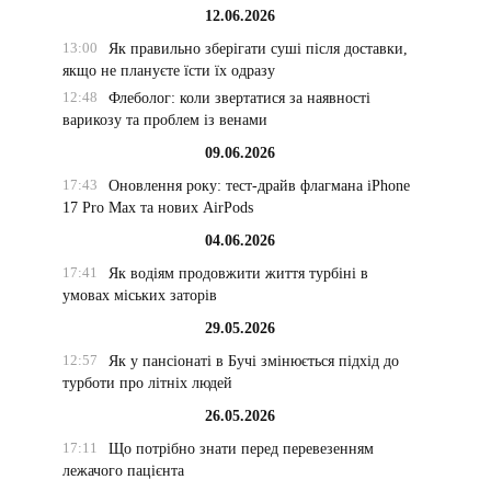
12.06.2026
13:00
Як правильно зберігати суші після доставки,
якщо не плануєте їсти їх одразу
12:48
Флеболог: коли звертатися за наявності
варикозу та проблем із венами
09.06.2026
17:43
Оновлення року: тест-драйв флагмана iPhone
17 Pro Max та нових AirPods
04.06.2026
17:41
Як водіям продовжити життя турбіні в
умовах міських заторів
29.05.2026
12:57
Як у пансіонаті в Бучі змінюється підхід до
турботи про літніх людей
у
26.05.2026
17:11
Що потрібно знати перед перевезенням
лежачого пацієнта