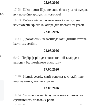
25.05.2026
17:58
Шен проти Шу: головна битва у світі пуерів,
ти
яку потрібно зрозуміти новачкові
16:53
Робоче місце для навчання і гри: дитяче
компютерне крісло як опора для постави та уваги
22.05.2026
10:54
Двоколісний велосипед: коли дитина готова
їхати самостійно
21.05.2026
и
9:40
Підбір фарби для авто: точний колір для
ремонту без помітного різнотону
17.05.2026
17:20
Homsi: сервіс, який допомагає спокійніше
вирішувати домашні справи
12.05.2026
16:24
Як правильне обслуговування впливає на
ефективність польових робіт