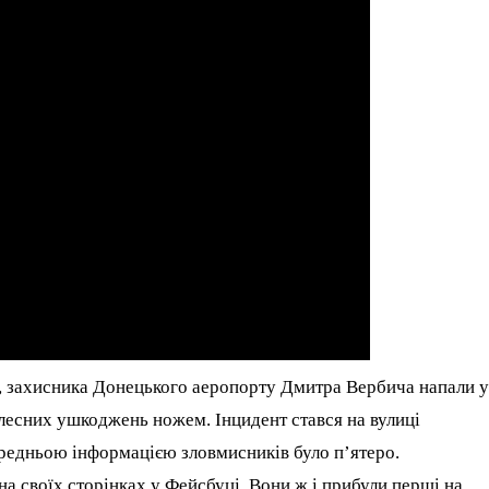
ї, захисника Донецького аеропорту Дмитра Вербича напали 
лесних ушкоджень ножем. Інцидент стався на вулиці
ередньою інформацією зловмисників було п’ятеро.
на своїх сторінках у Фейсбуці. Вони ж і прибули перші на