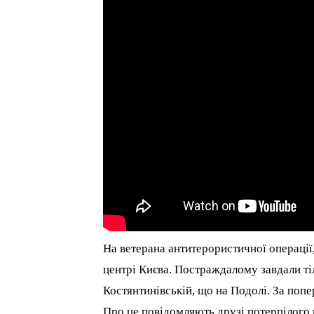
На ветерана антитерористичної операці
центрі Києва. Постраждалому завдали ті
Костянтинівській, що на Подолі. За поп
Про це повідомляють друзі потерпілого 