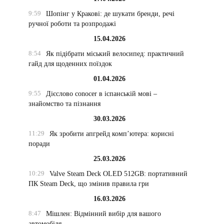
9:59
Шопінг у Кракові: де шукати бренди, речі
ручної роботи та розпродажі
15.04.2026
8:54
Як підібрати міський велосипед: практичний
гайд для щоденних поїздок
01.04.2026
9:55
Дієслово conocer в іспанській мові –
знайомство та пізнання
30.03.2026
11:29
Як зробити апгрейд комп’ютера: корисні
поради
25.03.2026
10:29
Valve Steam Deck OLED 512GB: портативний
ПК Steam Deck, що змінив правила гри
16.03.2026
8:47
Мішлен: Відмінний вибір для вашого
автомобіля