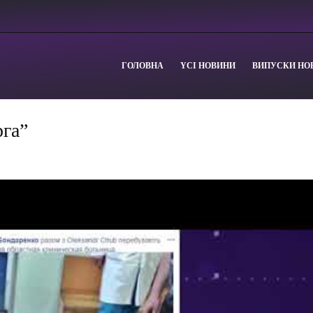
ГОЛОВНА
YСІ НОВИНИ
ВИПУСКИ НО
рга”