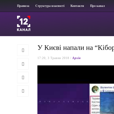
Правила
Структура власності
Контакти
Про канал
У Києві напали на “Кібо
17:20, 3 Травня 2018 /
Архів