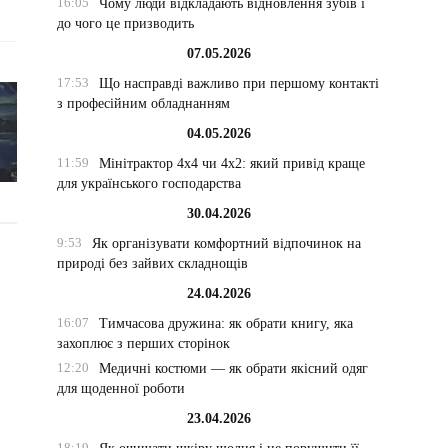
16:05
Чому люди відкладають відновлення зубів і
до чого це призводить
07.05.2026
17:53
Що насправді важливо при першому контакті
з професійним обладнанням
04.05.2026
11:59
Мінітрактор 4х4 чи 4х2: який привід краще
для українського господарства
30.04.2026
9:53
Як організувати комфортний відпочинок на
природі без зайвих складнощів
24.04.2026
16:07
Тимчасова дружина: як обрати книгу, яка
захоплює з перших сторінок
12:20
Медичні костюми — як обрати якісний одяг
для щоденної роботи
23.04.2026
18:19