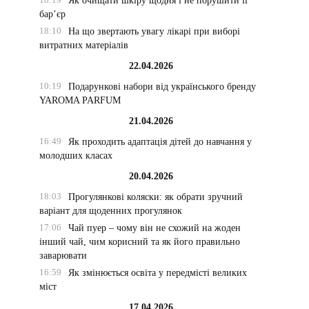
Як очищати шкіру щодня і не порушити її
бар’єр
18:10
На що звертають увагу лікарі при виборі
витратних матеріалів
22.04.2026
10:19
Подарункові набори від українського бренду
YAROMA PARFUM
21.04.2026
16:49
Як проходить адаптація дітей до навчання у
молодших класах
20.04.2026
18:03
Прогулянкові коляски: як обрати зручний
варіант для щоденних прогулянок
17:06
Чай пуер – чому він не схожий на жоден
інший чай, чим корисний та як його правильно
заварювати
16:59
Як змінюється освіта у передмісті великих
міст
17.04.2026