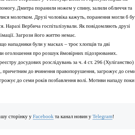
помогу. Дмитра поранили ножем у спину, залили обличчя та
алися молотком. Друзі чоловіка кажуть, поранення могли б бу
я. Наразі Вербича госпіталізували. Як повідомляють друзі
імації. Загрози його життю немає.
 що нападники були у масках – троє хлопців та дві
ли оголошення про розшук ймовірних підозрюваних.
еєстру досудових розслідувань за ч. 4 ст. 296 (Хуліганство)
, причетним до вчинення правопорушення, загрожує до сем
грожує до семи років позбавлення волі. Мотиви нападу поки
ашу сторінку у
Facebook
та канал новин у
Telegram
!