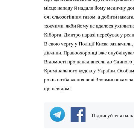
місце нападу й надали йому медичну до
очі сльозогінним газом, а добити намаг
тяжчими, якби йому не вдалося ухилитис
Кіборга, Дмитро наразі перебуває у реан
В свою чергу у Поліції Києва зазначили,
дівчини. Правоохоронці вже опублікува
Відомості про напад внесли до Єдиного р
Кримінального кодексу України. Особам
років позбавлення волі.Зловмисникам за
що невідомі.
Підписуйтеся на н