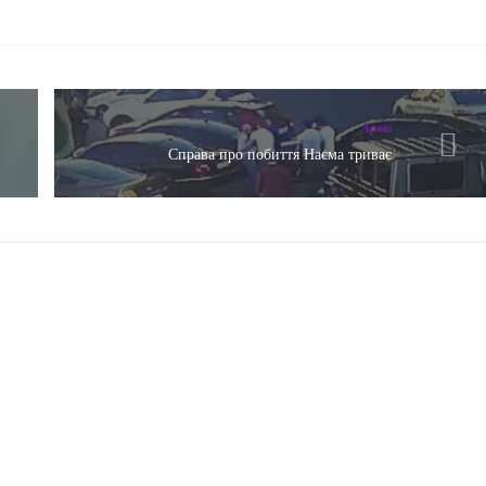
Архів
Справа про побиття Наєма триває