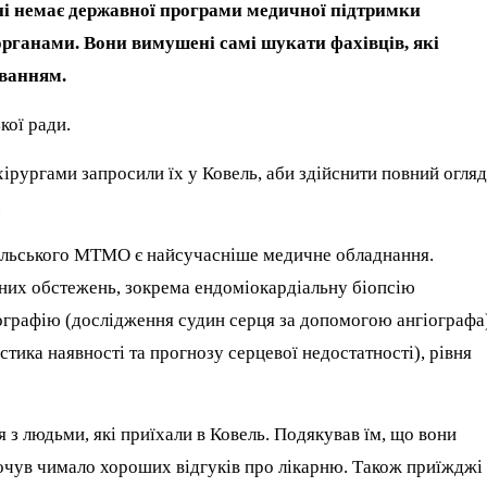
їні немає державної програми медичної підтримки
органами. Вони вимушені самі шукати фахівців, які
ванням.
кої ради.
ірургами запросили їх у Ковель, аби здійснити повний огляд
.
ельського МТМО є найсучасніше медичне обладнання.
дних обстежень, зокрема ендоміокардіальну біопсію
ографію (дослідження судин серця за допомогою ангіографа
стика наявності та прогнозу серцевої недостатності), рівня
 з людьми, які приїхали в Ковель. Подякував їм, що вони
почув чимало хороших відгуків про лікарню. Також приїжджі