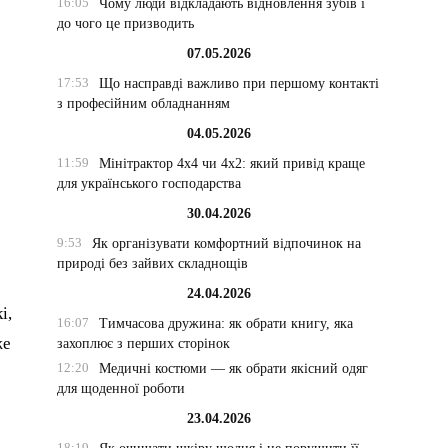
16:05
Чому люди відкладають відновлення зубів і
до чого це призводить
07.05.2026
17:53
Що насправді важливо при першому контакті
з професійним обладнанням
04.05.2026
11:59
Мінітрактор 4х4 чи 4х2: який привід краще
для українського господарства
30.04.2026
Ц
9:53
Як організувати комфортний відпочинок на
природі без зайвих складнощів
24.04.2026
і,
16:07
Тимчасова дружина: як обрати книгу, яка
же
захоплює з перших сторінок
12:20
Медичні костюми — як обрати якісний одяг
для щоденної роботи
23.04.2026
18:19