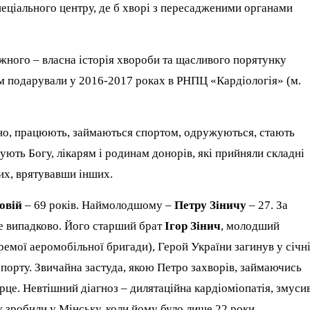
еціального центру, де б хворі з пересадженими органами
ожного – власна історія хвороби та щасливого порятунку
їм подарували у 2016-2017 роках в РНПЦ «Кардіологія» (м.
чно, працюють, займаються спортом, одружуються, стають
ують Богу, лікарям і родинам донорів, які прийняли складні
ких, врятувавши інших.
овій
– 69 років. Наймолодшому –
Петру Зіничу
– 27. За
не випадково. Його старший брат
Ігор Зінич
, молодший
емої аеромобільної бригади), Герой України загинув у січн
порту. Звичайна застуда, якою Петро захворів, займаючись
рце. Невтішний діагноз – дилятаційна кардіоміопатія, змуси
у зробили у Мінську, коли йому було лише 22 роки.