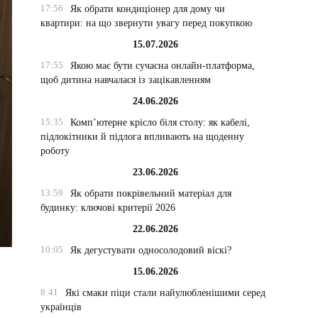
17:56
Як обрати кондиціонер для дому чи
квартири: на що звернути увагу перед покупкою
15.07.2026
17:55
Якою має бути сучасна онлайн-платформа,
щоб дитина навчалася із зацікавленням
24.06.2026
15:35
Комп’ютерне крісло біля столу: як кабелі,
підлокітники й підлога впливають на щоденну
роботу
23.06.2026
13:59
Як обрати покрівельний матеріал для
будинку: ключові критерії 2026
22.06.2026
10:05
Як дегустувати односолодовий віскі?
15.06.2026
8:41
Які смаки піци стали найулюбленішими серед
українців