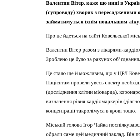
Валентин Вітер, каже що нині в Укра
(супроводу) хворих з пересадженими 
займатимуться їхнім подальшим ліку
Про це йдеться на сайті Ковельської місь
Валентин Вітер разом з лікарями-кардіох
Зроблено це було за рахунок об’єднання
Це стало ще й можливим, що у ЦРЛ Ков
Пацієнтам провели увесь спектр необхі
(дослідження клітин міокарда), коронар
визначення рівня кардіомаркерів (діагно
концентрації такролімуса в крові тощо.
Міський голова Ігор Чайка поспілкувався
обрали саме цей медичний заклад. Він 