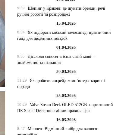
9:59
Шопінг у Кракові: де шукати бренди, речі
ручної роботи та розпродажі
15.04.2026
8:54
Як підібрати міський велосипед: практичний
гайд для щоденних поїздок
01.04.2026
9:55
Дієслово conocer в іспанській мові –
знайомство та пізнання
30.03.2026
11:29
Як зробити апгрейд комп’ютера: корисні
поради
25.03.2026
10:29
Valve Steam Deck OLED 512GB: портативний
ПК Steam Deck, що змінив правила гри
16.03.2026
8:47
Мішлен: Відмінний вибір для вашого
автомобіля