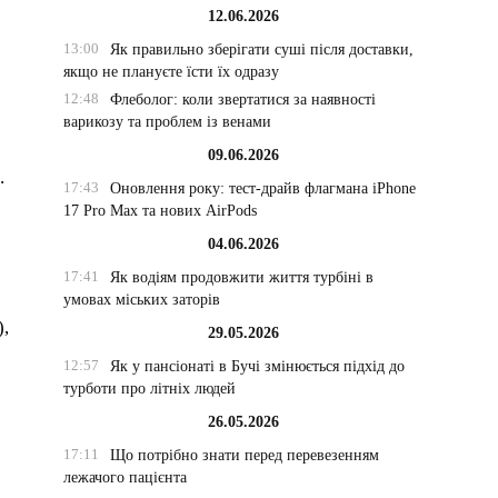
12.06.2026
13:00
Як правильно зберігати суші після доставки,
якщо не плануєте їсти їх одразу
12:48
Флеболог: коли звертатися за наявності
варикозу та проблем із венами
09.06.2026
.
17:43
Оновлення року: тест-драйв флагмана iPhone
17 Pro Max та нових AirPods
04.06.2026
17:41
Як водіям продовжити життя турбіні в
умовах міських заторів
),
29.05.2026
12:57
Як у пансіонаті в Бучі змінюється підхід до
турботи про літніх людей
26.05.2026
17:11
Що потрібно знати перед перевезенням
лежачого пацієнта