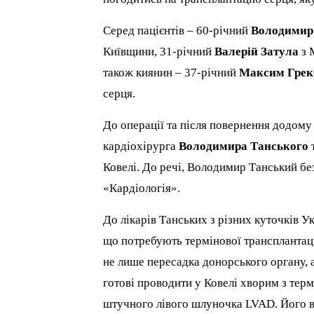
Серед пацієнтів – 60-річний
Володимир
Київщини, 31-річний
Валерій Затула
з 
також киянин – 37-річний
Максим Грек
серця.
До операції та після повернення додому
кардіохірурга
Володимира Танського
Ковелі. До речі, Володимир Танський бе
«Кардіологія».
До лікарів Танських з різних куточків Ук
що потребують термінової трансплантаці
не лише пересадка донорського органу, а
готові проводити у Ковелі хворим з терм
штучного лівого шлуночка LVAD. Його ва