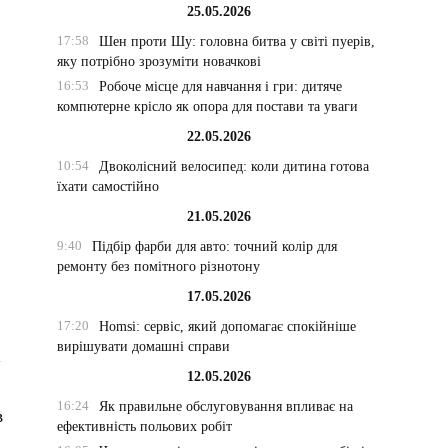
25.05.2026
17:58
Шен проти Шу: головна битва у світі пуерів,
яку потрібно зрозуміти новачкові
16:53
Робоче місце для навчання і гри: дитяче
компютерне крісло як опора для постави та уваги
22.05.2026
10:54
Двоколісний велосипед: коли дитина готова
їхати самостійно
21.05.2026
9:40
Підбір фарби для авто: точний колір для
ремонту без помітного різнотону
17.05.2026
17:20
Homsi: сервіс, який допомагає спокійніше
вирішувати домашні справи
і
12.05.2026
16:24
Як правильне обслуговування впливає на
в
ефективність польових робіт