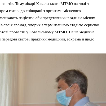
х коштів. Тому лікарі Ковельського МТМО на чолі з
ром готові до співпраці з органами місцевого
 мешкають пацієнти, аби представники влади на місцях
в своїх громад, хворих з термінальною стадією серцевої
 готові провести у Ковельському МТМО. Наше медичне
 передові світові практики медицини, зокрема й щодо