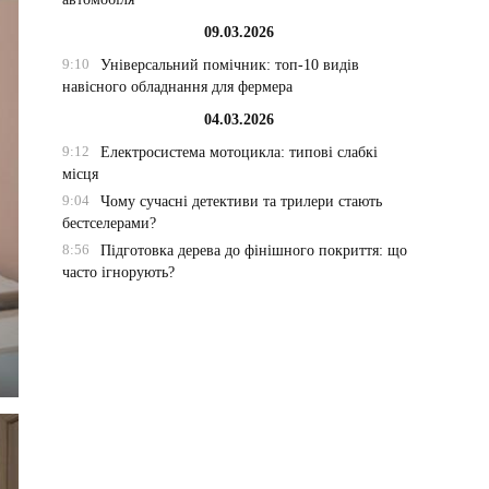
09.03.2026
9:10
Універсальний помічник: топ-10 видів
навісного обладнання для фермера
04.03.2026
9:12
Електросистема мотоцикла: типові слабкі
місця
9:04
Чому сучасні детективи та трилери стають
бестселерами?
8:56
Підготовка дерева до фінішного покриття: що
часто ігнорують?