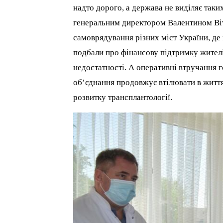
надто дорого, а держава не виділяє таки
генеральним директором Валентином Віт
самоврядування різних міст України, де
подбали про фінансову підтримку жителі
недостатності. А оперативні втручання
об’єднання продовжує втілювати в життя
розвитку трансплантології.