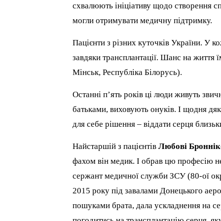
схвалюють ініціативу щодо створення сп
могли отримувати медичну підтримку.
Пацієнти з різних куточків України. У к
завдяки трансплантації. Шанс на життя 
Мінськ, Республіка Білорусь).
Останні п’ять років ці люди живуть зви
батьками, виховують онуків. І щодня дяк
для себе рішення – віддати серця близь
Найстаршій з пацієнтів
Любові Броннік
фахом він медик. І обрав цю професію 
сержант медичної служби ЗСУ (80-ої окр
2015 року під завалами Донецького аеро
пошуками брата, дала ускладнення на се
погодитись на трансплантацію серця, як