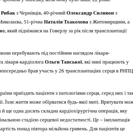
 Рибак
з Чернівців, 40-річний
Олександр Силивон
з
Миколаєва, 51-річна
Наталія Тхакохова
з Житомирщини, а
о
в, який піднімався на Говерлу за рік після трансплантації
 вони перебувають під постійним наглядом лікаря-
та лікаря-кардіолога
Ольги Танської
, які нині працюють у
зпосередньо брав участь у 26 трансплантаціях серця в РНП
раїни приїздять пацієнти з патологіями серця, серед них і так
ї. Їхнє життя може обірватися будь-якої миті. Врятувати мо
 й ще одна досить складна кардіохірургічна операція, яку
інальною стадією серцевої недостатності. Це – імплантація
ртість понад півтора мільйона гривень. Для пацієнтів це