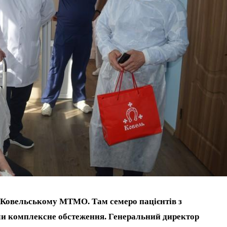
 Ковельському МТМО. Там семеро пацієнтів з
и комплексне обстеження. Генеральний директор