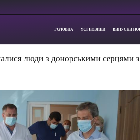
ГОЛОВНА
YСІ НОВИНИ
ВИПУСКИ НО
алися люди з донорськими серцями з