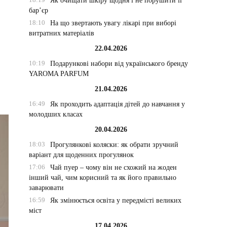
Як очищати шкіру щодня і не порушити її
бар’єр
18:10
На що звертають увагу лікарі при виборі
витратних матеріалів
22.04.2026
10:19
Подарункові набори від українського бренду
YAROMA PARFUM
21.04.2026
16:49
Як проходить адаптація дітей до навчання у
молодших класах
20.04.2026
18:03
Прогулянкові коляски: як обрати зручний
варіант для щоденних прогулянок
17:06
Чай пуер – чому він не схожий на жоден
інший чай, чим корисний та як його правильно
заварювати
16:59
Як змінюється освіта у передмісті великих
міст
17.04.2026