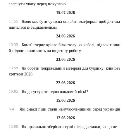
звернути увагу перед покупкою
15.07.2026
17:55
Якою має бути сучасна онлайн-платформа, щоб дитина
навчалася із зацікавленням
24.06.2026
15:35
Комп’ютерне крісло біля столу: як кабелі, підлокітники
й підлога впливають на щоденну роботу
23.06.2026
13:59
Як обрати покрівельний матеріал для будинку: ключові
критерії 2026
22.06.2026
10:05
Як дегустувати односолодовий віскі?
15.06.2026
8:41
Які смаки піци стали найулюбленішими серед українців
12.06.2026
13:00
Як правильно зберігати суші після доставки, якщо не