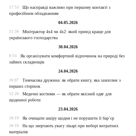
17:53
Що насправді важливо при першому контакті з
професійним обладнанням
04.05.2026
11:59
Мінітрактор 4х4 чи 4х2: який привід краще для
українського господарства
30.04.2026
9:53
Як організувати комфортний відпочинок на природі без
зайвих складнощів
24.04.2026
16:07
Тимчасова дружина: як обрати книгу, яка захоплює з
перших сторінок
12:20
Медичні костюми — як обрати якісний одяг для
щоденної роботи
23.04.2026
18:19
Як очищати шкіру щодня і не порушити її бар’єр
18:10
На що звертають увагу лікарі при виборі витратних
матеріалів