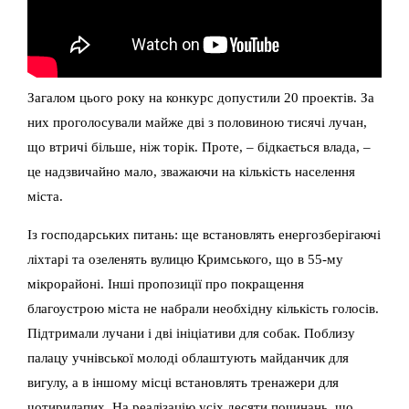
Загалом цього року на конкурс допустили 20 проектів. За
них проголосували майже дві з половиною тисячі лучан,
що втричі більше, ніж торік. Проте, – бідкається влада, –
це надзвичайно мало, зважаючи на кількість населення
міста.
Із господарських питань: ще встановлять енергозберігаючі
ліхтарі та озеленять вулицю Кримського, що в 55-му
мікрорайоні. Інші пропозиції про покращення
благоустрою міста не набрали необхідну кількість голосів.
Підтримали лучани і дві ініціативи для собак. Поблизу
палацу учнівської молоді облаштують майданчик для
вигулу, а в іншому місці встановлять тренажери для
чотирилапих. На реалізацію усіх десяти починань, що