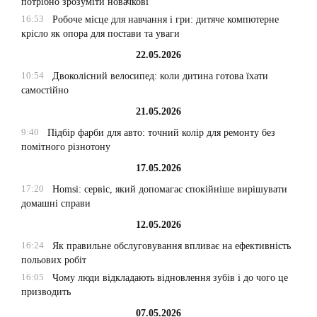
потрібно зрозуміти новачкові
16:53
Робоче місце для навчання і гри: дитяче компютерне
крісло як опора для постави та уваги
22.05.2026
10:54
Двоколісний велосипед: коли дитина готова їхати
самостійно
21.05.2026
9:40
Підбір фарби для авто: точний колір для ремонту без
помітного різнотону
17.05.2026
17:20
Homsi: сервіс, який допомагає спокійніше вирішувати
домашні справи
12.05.2026
16:24
Як правильне обслуговування впливає на ефективність
польових робіт
16:05
Чому люди відкладають відновлення зубів і до чого це
призводить
07.05.2026