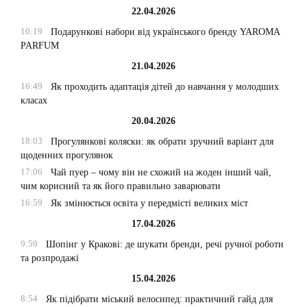
22.04.2026
10:19
Подарункові набори від українського бренду YAROMA
PARFUM
21.04.2026
16:49
Як проходить адаптація дітей до навчання у молодших
класах
20.04.2026
18:03
Прогулянкові коляски: як обрати зручний варіант для
щоденних прогулянок
17:06
Чай пуер – чому він не схожий на жоден інший чай,
чим корисний та як його правильно заварювати
16:59
Як змінюється освіта у передмісті великих міст
17.04.2026
9:59
Шопінг у Кракові: де шукати бренди, речі ручної роботи
та розпродажі
15.04.2026
8:54
Як підібрати міський велосипед: практичний гайд для