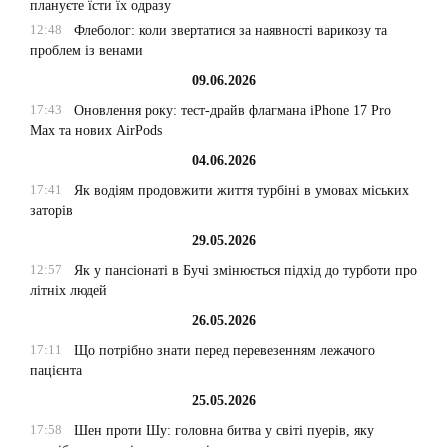
плануєте їсти їх одразу
12:48
Флеболог: коли звертатися за наявності варикозу та
проблем із венами
09.06.2026
17:43
Оновлення року: тест-драйв флагмана iPhone 17 Pro
Max та нових AirPods
04.06.2026
17:41
Як водіям продовжити життя турбіні в умовах міських
заторів
29.05.2026
12:57
Як у пансіонаті в Бучі змінюється підхід до турботи про
літніх людей
26.05.2026
17:11
Що потрібно знати перед перевезенням лежачого
пацієнта
25.05.2026
17:58
Шен проти Шу: головна битва у світі пуерів, яку