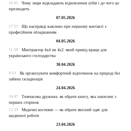
16:05
Чому люди відкладають відновлення зубів і до чого це
призводить
07.05.2026
17:53
Що насправді важливо при першому контакті з
професійним обладнанням
04.05.2026
11:59
Мінітрактор 4х4 чи 4х2: який привід краще для
українського господарства
30.04.2026
9:53
Як організувати комфортний відпочинок на природі без
зайвих складнощів
24.04.2026
16:07
Тимчасова дружина: як обрати книгу, яка захоплює з
перших сторінок
12:20
Медичні костюми — як обрати якісний одяг для
щоденної роботи
23.04.2026