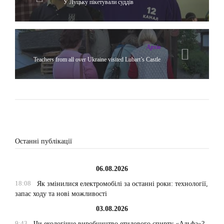
У Луцьку пікетували суддів
Архів
Teachers from all over Ukraine visited Lubart’s Castle
Останні публікації
06.08.2026
18:08
Як змінилися електромобілі за останні роки: технології,
запас ходу та нові можливості
03.08.2026
9:43
Чи екологічне виробництво етилового спирту «Альфа»?