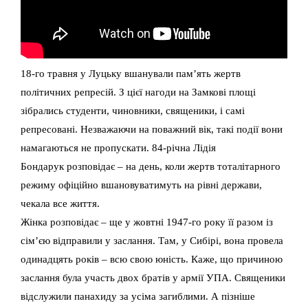
18-го травня у Луцьку вшанували пам’ять жертв
політичних репресій. З цієї нагоди на Замкові площі
зібрались студенти, чиновники, священики, і самі
репресовані. Незважаючи на поважний вік, такі події вони
намагаються не пропускати. 84-річна Лідія
Бондарук розповідає – на день, коли жертв тоталітарного
режиму офіційно вшановуватимуть на рівні держави,
чекала все життя.
Жінка розповідає – ще у жовтні 1947-го року її разом із
сім’єю відправили у заслання. Там, у Сибірі, вона провела
одинадцять років – всю свою юність. Каже, що причиною
заслання була участь двох братів у армії УПА. Священики
відслужили панахиду за усіма загиблими. А пізніше