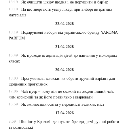
18:19
Як очищати шкіру щодня і не порушити її бар’єр
18:10
На що звертають увагу лікарі при виборі витратних
матеріалів
22.04.2026
10:19
Подарункові набори від українського бренду YAROMA
PARFUM
21.04.2026
16:49
Як проходить адаптація дітей до навчання у молодших
класах
20.04.2026
18:03
Прогулянкові коляски: як обрати зручний варіант для
щоденних прогулянок
17:06
Чай пуер – чому він не схожий на жоден інший чай,
чим корисний та як його правильно заварювати
16:59
Як змінюється освіта у передмісті великих міст
17.04.2026
9:59
Шопінг у Кракові: де шукати бренди, речі ручної роботи
та розпродажі