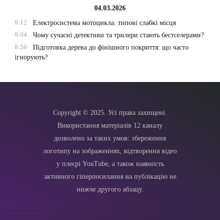
04.03.2026
9:12
Електросистема мотоцикла: типові слабкі місця
9:04
Чому сучасні детективи та трилери стають бестселерами?
8:56
Підготовка дерева до фінішного покриття: що часто
ігнорують?
Copyright © 2025. Усі права захищені.
Використання матеріалів 12 каналу
дозволено за таких умов: збереження
логотипу на зображеннях, відтворення відео
у плеєрі YouTube, а також наявність
активного гіперпосилання на публікацію не
нижче другого абзацу.