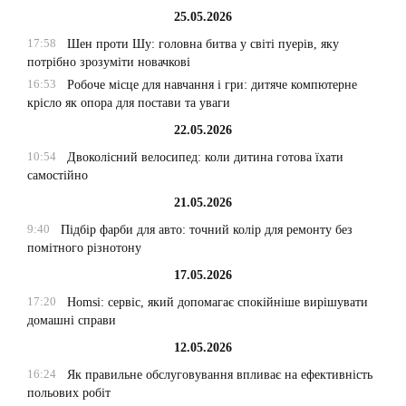
25.05.2026
17:58
Шен проти Шу: головна битва у світі пуерів, яку
потрібно зрозуміти новачкові
16:53
Робоче місце для навчання і гри: дитяче компютерне
крісло як опора для постави та уваги
22.05.2026
10:54
Двоколісний велосипед: коли дитина готова їхати
самостійно
21.05.2026
9:40
Підбір фарби для авто: точний колір для ремонту без
помітного різнотону
17.05.2026
17:20
Homsi: сервіс, який допомагає спокійніше вирішувати
домашні справи
12.05.2026
16:24
Як правильне обслуговування впливає на ефективність
польових робіт