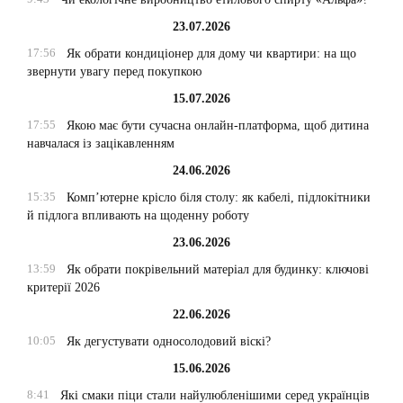
23.07.2026
17:56
Як обрати кондиціонер для дому чи квартири: на що
звернути увагу перед покупкою
15.07.2026
17:55
Якою має бути сучасна онлайн-платформа, щоб дитина
навчалася із зацікавленням
24.06.2026
15:35
Комп’ютерне крісло біля столу: як кабелі, підлокітники
й підлога впливають на щоденну роботу
23.06.2026
13:59
Як обрати покрівельний матеріал для будинку: ключові
критерії 2026
22.06.2026
10:05
Як дегустувати односолодовий віскі?
15.06.2026
8:41
Які смаки піци стали найулюбленішими серед українців