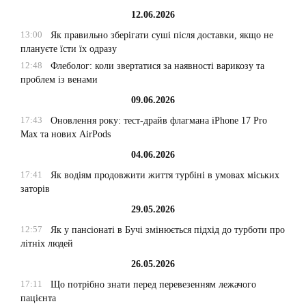
12.06.2026
13:00
Як правильно зберігати суші після доставки, якщо не
плануєте їсти їх одразу
12:48
Флеболог: коли звертатися за наявності варикозу та
проблем із венами
09.06.2026
17:43
Оновлення року: тест-драйв флагмана iPhone 17 Pro
Max та нових AirPods
04.06.2026
17:41
Як водіям продовжити життя турбіні в умовах міських
заторів
29.05.2026
12:57
Як у пансіонаті в Бучі змінюється підхід до турботи про
літніх людей
26.05.2026
17:11
Що потрібно знати перед перевезенням лежачого
пацієнта