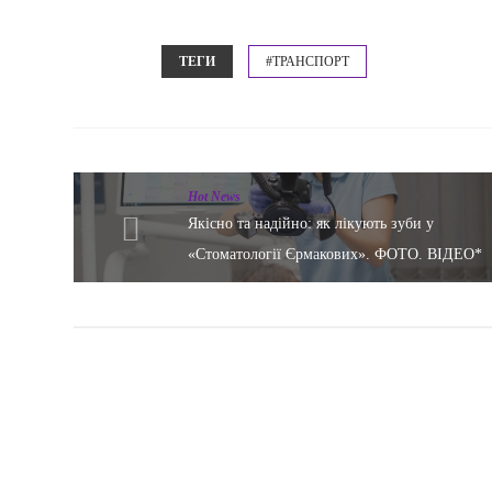
ТЕГИ
#ТРАНСПОРТ
Hot News
Якісно та надійно: як лікують зуби у
«Стоматології Єрмакових». ФОТО. ВІДЕО*