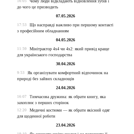
16:05
Чому люди відкладають відновлення зубів і
до чого це призводить
07.05.2026
17:53
Що насправді важливо при першому контакті
з професійним обладнанням
04.05.2026
11:59
Мінітрактор 4х4 чи 4х2: який привід краще
для українського господарства
30.04.2026
9:53
Як організувати комфортний відпочинок на
природі без зайвих складнощів
24.04.2026
16:07
Тимчасова дружина: як обрати книгу, яка
захоплює з перших сторінок
12:20
Медичні костюми — як обрати якісний одяг
для щоденної роботи
23.04.2026
18:19