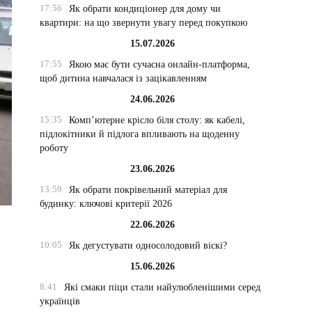
17:56
Як обрати кондиціонер для дому чи
квартири: на що звернути увагу перед покупкою
15.07.2026
17:55
Якою має бути сучасна онлайн-платформа,
щоб дитина навчалася із зацікавленням
24.06.2026
15:35
Комп’ютерне крісло біля столу: як кабелі,
підлокітники й підлога впливають на щоденну
роботу
23.06.2026
13:59
Як обрати покрівельний матеріал для
будинку: ключові критерії 2026
22.06.2026
10:05
Як дегустувати односолодовий віскі?
15.06.2026
8:41
Які смаки піци стали найулюбленішими серед
українців