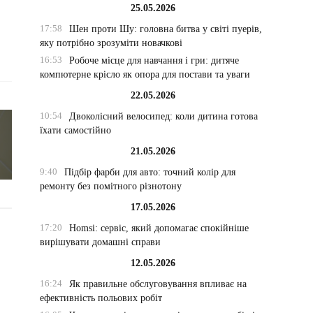
25.05.2026
17:58
Шен проти Шу: головна битва у світі пуерів,
яку потрібно зрозуміти новачкові
16:53
Робоче місце для навчання і гри: дитяче
компютерне крісло як опора для постави та уваги
22.05.2026
10:54
Двоколісний велосипед: коли дитина готова
їхати самостійно
21.05.2026
9:40
Підбір фарби для авто: точний колір для
ремонту без помітного різнотону
17.05.2026
17:20
Homsi: сервіс, який допомагає спокійніше
вирішувати домашні справи
12.05.2026
16:24
Як правильне обслуговування впливає на
ефективність польових робіт