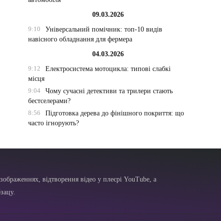
09.03.2026
9:10
Універсальний помічник: топ-10 видів
навісного обладнання для фермера
04.03.2026
9:12
Електросистема мотоцикла: типові слабкі
місця
9:04
Чому сучасні детективи та трилери стають
бестселерами?
8:56
Підготовка дерева до фінішного покриття: що
часто ігнорують?
зображеннях, відтворення відео у плеєрі YouTube, а
зацу.