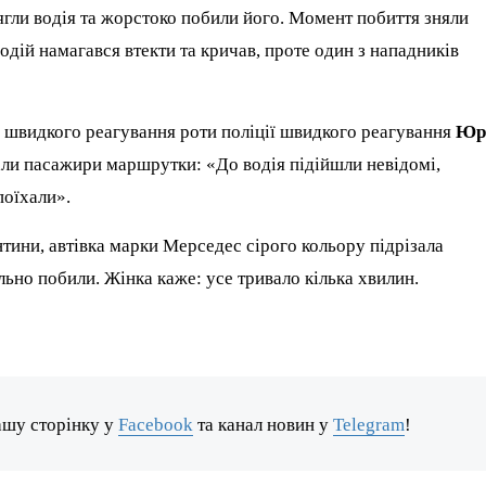
гли водія та жорстоко побили його. Момент побиття зняли
водій намагався втекти та кричав, проте один з нападників
 швидкого реагування роти поліції швидкого реагування
Юр
али пасажири маршрутки: «До водія підійшли невідомі,
поїхали».
ентини, автівка марки Мерседес сірого кольору підрізала
льно побили. Жінка каже: усе тривало кілька хвилин.
ашу сторінку у
Facebook
та канал новин у
Telegram
!