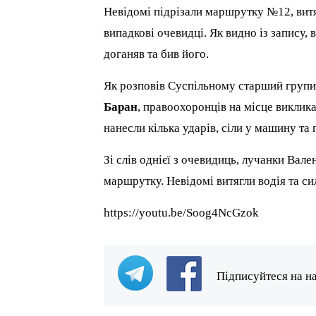
Невідомі підрізали маршрутку №12, витя
випадкові очевидці. Як видно із запису, 
доганяв та бив його.
Як розповів Суспільному старший групи
Баран
, правоохоронців на місце виклик
нанесли кілька ударів, сіли у машину та 
Зі слів однієї з очевидиць, лучанки Вал
маршрутку. Невідомі витягли водія та си
https://youtu.be/Soog4NcGzok
Підписуйтеся на н