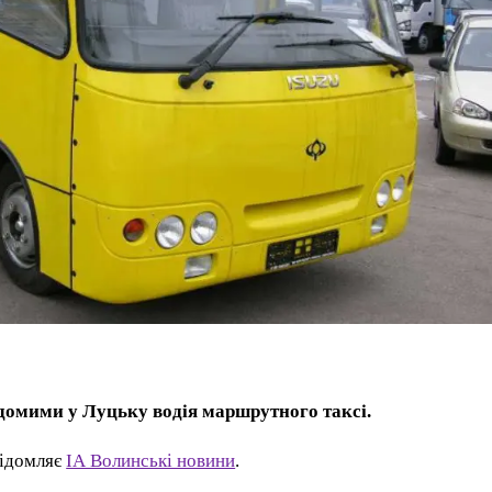
ідомими у Луцьку водія маршрутного таксі.
відомляє
ІА Волинські новини
.