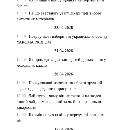
Як очищати шкіру щодня і не порушити її
бар’єр
18:10
На що звертають увагу лікарі при виборі
витратних матеріалів
22.04.2026
10:19
Подарункові набори від українського бренду
YAROMA PARFUM
21.04.2026
16:49
Як проходить адаптація дітей до навчання у
молодших класах
20.04.2026
18:03
Прогулянкові коляски: як обрати зручний
варіант для щоденних прогулянок
17:06
Чай пуер – чому він не схожий на жоден
інший чай, чим корисний та як його правильно
заварювати
16:59
Як змінюється освіта у передмісті великих
міст
17.04.2026