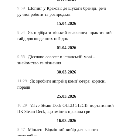
9:59
Шопінг у Кракові: де шукати бренди, речі
ручної роботи та розпродажі
15.04.2026
8:54
Як підібрати міський велосипед: практичний
гайд для щоденних поїздок
01.04.2026
9:55
Дієслово conocer в іспанській мові –
знайомство та пізнання
30.03.2026
11:29
Як зробити апгрейд комп’ютера: корисні
поради
25.03.2026
10:29
Valve Steam Deck OLED 512GB: портативний
ПК Steam Deck, що змінив правила гри
16.03.2026
8:47
Мішлен: Відмінний вибір для вашого
автомобіля