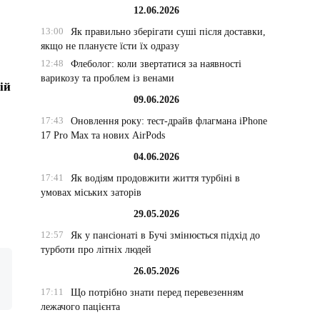
12.06.2026
13:00
Як правильно зберігати суші після доставки,
якщо не плануєте їсти їх одразу
12:48
Флеболог: коли звертатися за наявності
варикозу та проблем із венами
ій
09.06.2026
17:43
Оновлення року: тест-драйв флагмана iPhone
17 Pro Max та нових AirPods
04.06.2026
17:41
Як водіям продовжити життя турбіні в
умовах міських заторів
29.05.2026
12:57
Як у пансіонаті в Бучі змінюється підхід до
турботи про літніх людей
26.05.2026
17:11
Що потрібно знати перед перевезенням
лежачого пацієнта