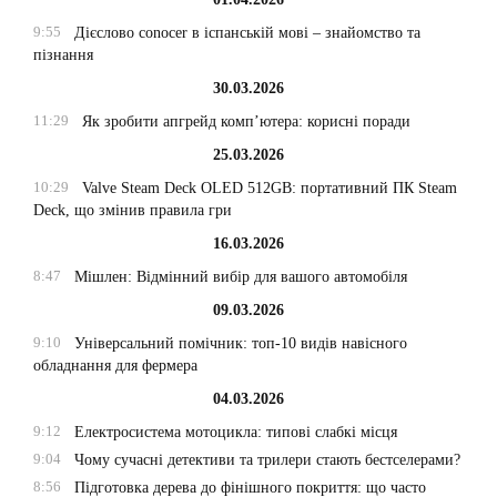
9:55
Дієслово conocer в іспанській мові – знайомство та
пізнання
30.03.2026
11:29
Як зробити апгрейд комп’ютера: корисні поради
25.03.2026
10:29
Valve Steam Deck OLED 512GB: портативний ПК Steam
Deck, що змінив правила гри
16.03.2026
8:47
Мішлен: Відмінний вибір для вашого автомобіля
09.03.2026
9:10
Універсальний помічник: топ-10 видів навісного
обладнання для фермера
04.03.2026
9:12
Електросистема мотоцикла: типові слабкі місця
9:04
Чому сучасні детективи та трилери стають бестселерами?
8:56
Підготовка дерева до фінішного покриття: що часто