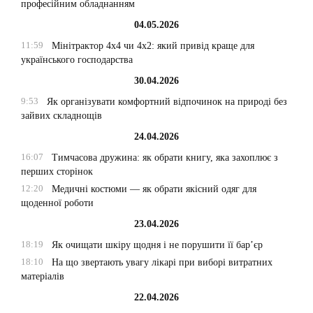
професійним обладнанням
04.05.2026
11:59
Мінітрактор 4х4 чи 4х2: який привід краще для
українського господарства
30.04.2026
9:53
Як організувати комфортний відпочинок на природі без
зайвих складнощів
24.04.2026
16:07
Тимчасова дружина: як обрати книгу, яка захоплює з
перших сторінок
12:20
Медичні костюми — як обрати якісний одяг для
щоденної роботи
23.04.2026
18:19
Як очищати шкіру щодня і не порушити її бар’єр
18:10
На що звертають увагу лікарі при виборі витратних
матеріалів
22.04.2026