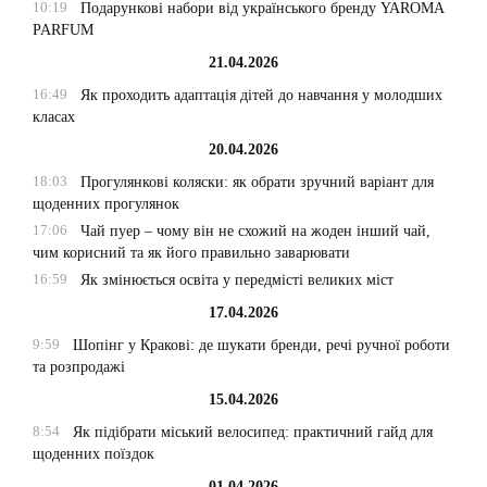
10:19
Подарункові набори від українського бренду YAROMA
PARFUM
21.04.2026
16:49
Як проходить адаптація дітей до навчання у молодших
класах
20.04.2026
18:03
Прогулянкові коляски: як обрати зручний варіант для
щоденних прогулянок
17:06
Чай пуер – чому він не схожий на жоден інший чай,
чим корисний та як його правильно заварювати
16:59
Як змінюється освіта у передмісті великих міст
17.04.2026
9:59
Шопінг у Кракові: де шукати бренди, речі ручної роботи
та розпродажі
15.04.2026
8:54
Як підібрати міський велосипед: практичний гайд для
щоденних поїздок
01.04.2026