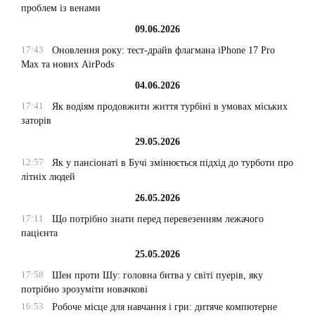
проблем із венами
09.06.2026
17:43
Оновлення року: тест-драйв флагмана iPhone 17 Pro
Max та нових AirPods
04.06.2026
17:41
Як водіям продовжити життя турбіні в умовах міських
заторів
29.05.2026
12:57
Як у пансіонаті в Бучі змінюється підхід до турботи про
літніх людей
26.05.2026
17:11
Що потрібно знати перед перевезенням лежачого
пацієнта
25.05.2026
17:58
Шен проти Шу: головна битва у світі пуерів, яку
потрібно зрозуміти новачкові
16:53
Робоче місце для навчання і гри: дитяче компютерне