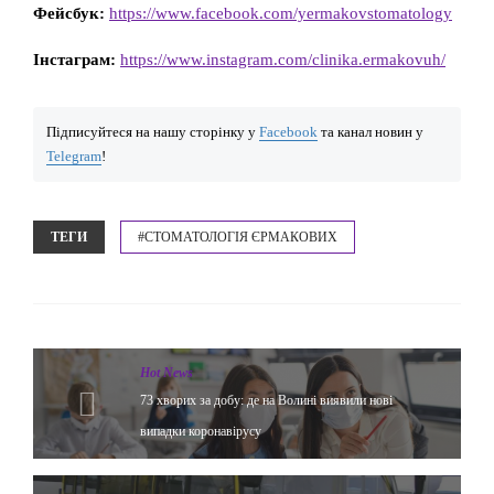
Фейсбук:
https://www.facebook.com/yermakovstomatology
Інстаграм:
https://www.instagram.com/clinika.ermakovuh/
Підписуйтеся на нашу сторінку у
Facebook
та канал новин у
Telegram
!
ТЕГИ
#СТОМАТОЛОГІЯ ЄРМАКОВИХ
Hot News
73 хворих за добу: де на Волині виявили нові
випадки коронавірусу