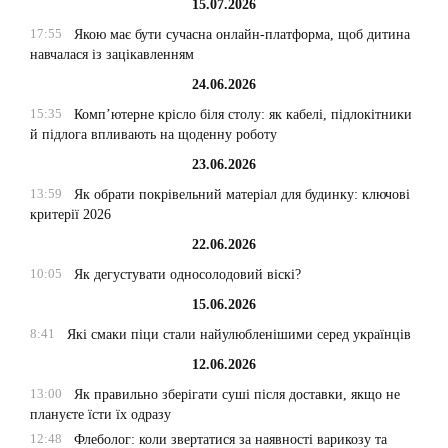
15.07.2026
17:55
Якою має бути сучасна онлайн-платформа, щоб дитина
навчалася із зацікавленням
24.06.2026
15:35
Комп’ютерне крісло біля столу: як кабелі, підлокітники
й підлога впливають на щоденну роботу
23.06.2026
13:59
Як обрати покрівельний матеріал для будинку: ключові
критерії 2026
22.06.2026
10:05
Як дегустувати односолодовий віскі?
15.06.2026
8:41
Які смаки піци стали найулюбленішими серед українців
12.06.2026
13:00
Як правильно зберігати суші після доставки, якщо не
плануєте їсти їх одразу
12:48
Флеболог: коли звертатися за наявності варикозу та