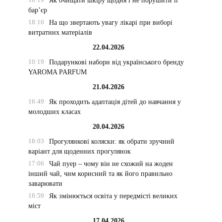
Як очищати шкіру щодня і не порушити її
бар’єр
18:10
На що звертають увагу лікарі при виборі
витратних матеріалів
22.04.2026
10:19
Подарункові набори від українського бренду
YAROMA PARFUM
21.04.2026
16:49
Як проходить адаптація дітей до навчання у
молодших класах
20.04.2026
18:03
Прогулянкові коляски: як обрати зручний
варіант для щоденних прогулянок
17:06
Чай пуер – чому він не схожий на жоден
інший чай, чим корисний та як його правильно
заварювати
16:59
Як змінюється освіта у передмісті великих
міст
17.04.2026