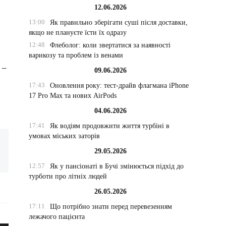
12.06.2026
13:00
Як правильно зберігати суші після доставки,
якщо не плануєте їсти їх одразу
12:48
Флеболог: коли звертатися за наявності
варикозу та проблем із венами
 –
09.06.2026
17:43
Оновлення року: тест-драйв флагмана iPhone
17 Pro Max та нових AirPods
04.06.2026
17:41
Як водіям продовжити життя турбіні в
умовах міських заторів
29.05.2026
12:57
Як у пансіонаті в Бучі змінюється підхід до
турботи про літніх людей
26.05.2026
17:11
Що потрібно знати перед перевезенням
лежачого пацієнта