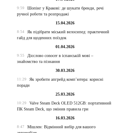
9:59
Шопінг у Кракові: де шукати бренди, речі
ручної роботи та розпродажі
15.04.2026
8:54
Як підібрати міський велосипед: практичний
гайд для щоденних поїздок
01.04.2026
9:55
Дієслово conocer в іспанській мові –
знайомство та пізнання
30.03.2026
11:29
Як зробити апгрейд комп’ютера: корисні
поради
25.03.2026
10:29
Valve Steam Deck OLED 512GB: портативний
ПК Steam Deck, що змінив правила гри
16.03.2026
8:47
Мішлен: Відмінний вибір для вашого
автомобіля