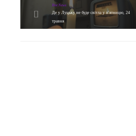
Hot News
Де у Луцьку не буде світла у п'ятницю, 24
травня