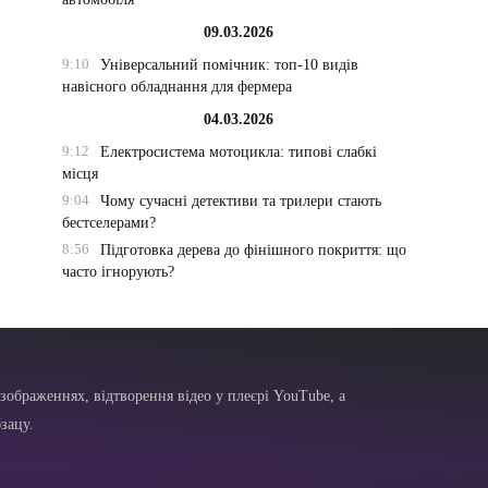
09.03.2026
9:10
Універсальний помічник: топ-10 видів
навісного обладнання для фермера
04.03.2026
9:12
Електросистема мотоцикла: типові слабкі
місця
9:04
Чому сучасні детективи та трилери стають
бестселерами?
8:56
Підготовка дерева до фінішного покриття: що
часто ігнорують?
зображеннях, відтворення відео у плеєрі YouTube, а
зацу.