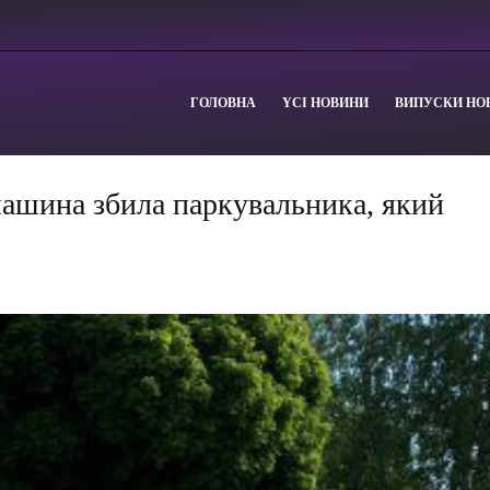
ГОЛОВНА
YСІ НОВИНИ
ВИПУСКИ НО
машина збила паркувальника, який