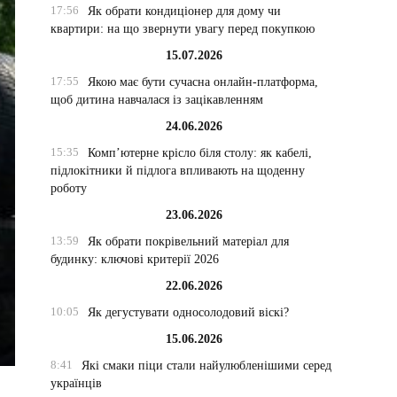
17:56
Як обрати кондиціонер для дому чи
квартири: на що звернути увагу перед покупкою
15.07.2026
17:55
Якою має бути сучасна онлайн-платформа,
щоб дитина навчалася із зацікавленням
24.06.2026
15:35
Комп’ютерне крісло біля столу: як кабелі,
підлокітники й підлога впливають на щоденну
роботу
23.06.2026
13:59
Як обрати покрівельний матеріал для
будинку: ключові критерії 2026
22.06.2026
10:05
Як дегустувати односолодовий віскі?
15.06.2026
8:41
Які смаки піци стали найулюбленішими серед
українців