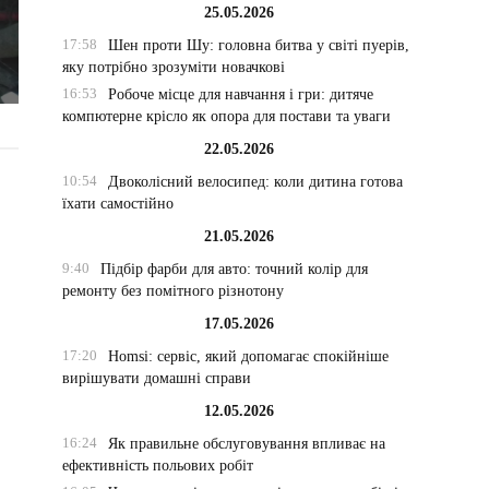
25.05.2026
17:58
Шен проти Шу: головна битва у світі пуерів,
яку потрібно зрозуміти новачкові
16:53
Робоче місце для навчання і гри: дитяче
компютерне крісло як опора для постави та уваги
22.05.2026
10:54
Двоколісний велосипед: коли дитина готова
їхати самостійно
21.05.2026
9:40
Підбір фарби для авто: точний колір для
ремонту без помітного різнотону
17.05.2026
17:20
Homsi: сервіс, який допомагає спокійніше
вирішувати домашні справи
12.05.2026
16:24
Як правильне обслуговування впливає на
ефективність польових робіт