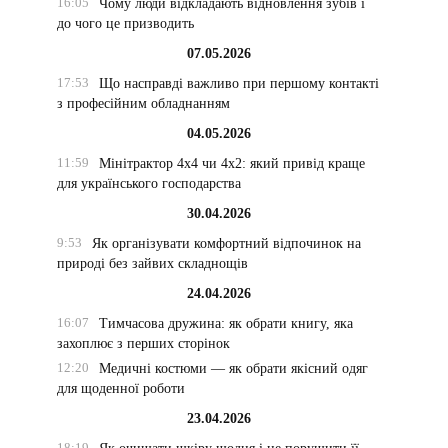
16:05
Чому люди відкладають відновлення зубів і
до чого це призводить
07.05.2026
17:53
Що насправді важливо при першому контакті
з професійним обладнанням
04.05.2026
11:59
Мінітрактор 4х4 чи 4х2: який привід краще
для українського господарства
30.04.2026
9:53
Як організувати комфортний відпочинок на
природі без зайвих складнощів
24.04.2026
16:07
Тимчасова дружина: як обрати книгу, яка
захоплює з перших сторінок
12:20
Медичні костюми — як обрати якісний одяг
для щоденної роботи
23.04.2026
18:19