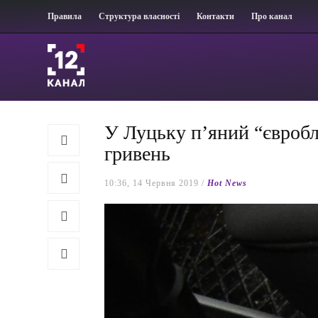
Правила
Структура власності
Контакти
Про канал
У Луцьку п’яний “євробл
гривень
10:36, 14 Червня 2019 /
Hot News