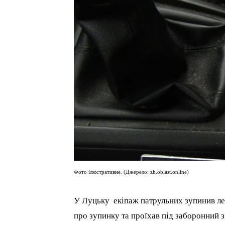
Фото ілюстративне. (Джерело: zh.oblast.online)
У Луцьку екіпаж патрульних зупинив лег
про зупинку та проїхав під заборонний з