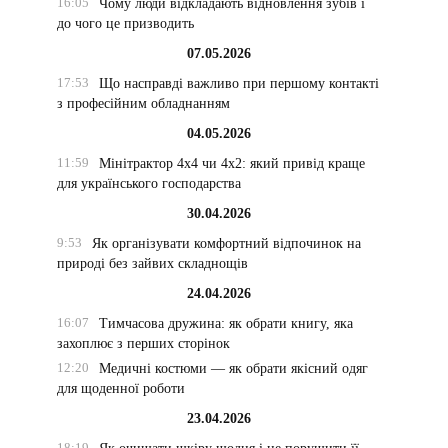
16:05
Чому люди відкладають відновлення зубів і
до чого це призводить
07.05.2026
17:53
Що насправді важливо при першому контакті
з професійним обладнанням
04.05.2026
11:59
Мінітрактор 4х4 чи 4х2: який привід краще
для українського господарства
30.04.2026
9:53
Як організувати комфортний відпочинок на
природі без зайвих складнощів
24.04.2026
16:07
Тимчасова дружина: як обрати книгу, яка
захоплює з перших сторінок
12:20
Медичні костюми — як обрати якісний одяг
для щоденної роботи
23.04.2026
18:19