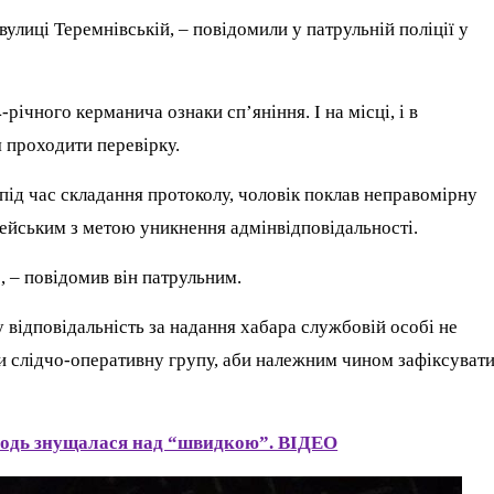
вулиці Теремнівській, – повідомили у патрульній поліції у
4-річного керманича ознаки сп’яніння.
І на місці, і в
 проходити перевірку.
ід час складання протоколу, чоловік поклав неправомірну
іцейським з метою уникнення адмінвідповідальності.
», – повідомив він патрульним.
відповідальність за надання хабара службовій особі не
ли слідчо-оперативну групу, аби належним чином зафіксуват
лодь знущалася над “швидкою”. ВІДЕО