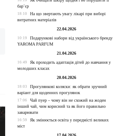
Як очищати шкіру щодня і не порушити її
бар’єр
18:10
На що звертають увагу лікарі при виборі
витратних матеріалів
22.04.2026
10:19
Подарункові набори від українського бренду
YAROMA PARFUM
21.04.2026
16:49
Як проходить адаптація дітей до навчання у
молодших класах
20.04.2026
18:03
Прогулянкові коляски: як обрати зручний
варіант для щоденних прогулянок
17:06
Чай пуер – чому він не схожий на жоден
інший чай, чим корисний та як його правильно
заварювати
16:59
Як змінюється освіта у передмісті великих
міст
17.04.2026