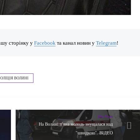
ашу сторінку у
Facebook
та канал новин у
Telegram
!
ОЛІЦІЯ ВОЛИНІ
Hot News
На Волині п'яна молодь знущалася над
"швидкою". ВІДЕО