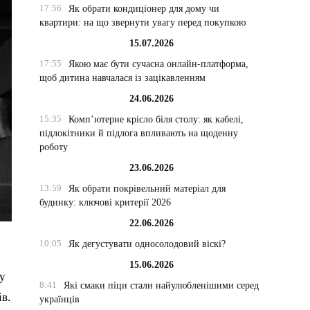
17:56
Як обрати кондиціонер для дому чи
квартири: на що звернути увагу перед покупкою
15.07.2026
17:55
Якою має бути сучасна онлайн-платформа,
щоб дитина навчалася із зацікавленням
24.06.2026
15:35
Комп’ютерне крісло біля столу: як кабелі,
підлокітники й підлога впливають на щоденну
роботу
23.06.2026
13:59
Як обрати покрівельний матеріал для
будинку: ключові критерії 2026
22.06.2026
10:05
Як дегустувати односолодовий віскі?
15.06.2026
гу
8:41
Які смаки піци стали найулюбленішими серед
в.
українців