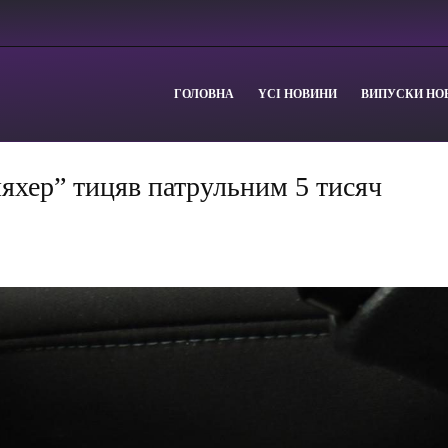
ГОЛОВНА
YСІ НОВИНИ
ВИПУСКИ НО
яхер” тицяв патрульним 5 тисяч