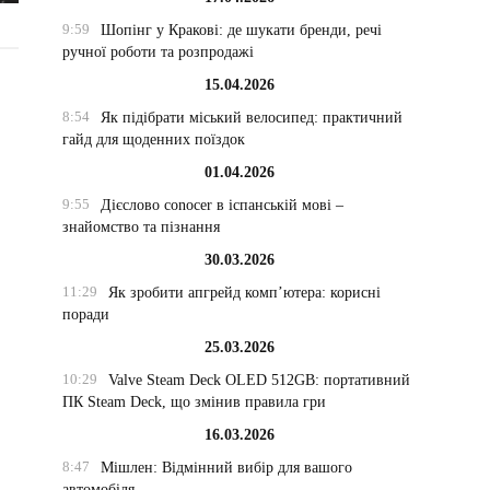
9:59
Шопінг у Кракові: де шукати бренди, речі
ручної роботи та розпродажі
15.04.2026
8:54
Як підібрати міський велосипед: практичний
гайд для щоденних поїздок
01.04.2026
9:55
Дієслово conocer в іспанській мові –
знайомство та пізнання
30.03.2026
11:29
Як зробити апгрейд комп’ютера: корисні
поради
25.03.2026
10:29
Valve Steam Deck OLED 512GB: портативний
ПК Steam Deck, що змінив правила гри
16.03.2026
8:47
Мішлен: Відмінний вибір для вашого
автомобіля