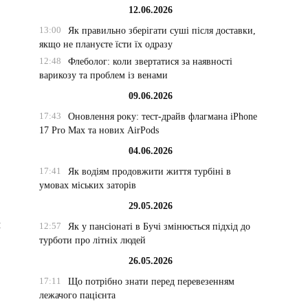
12.06.2026
13:00
Як правильно зберігати суші після доставки,
якщо не плануєте їсти їх одразу
12:48
Флеболог: коли звертатися за наявності
варикозу та проблем із венами
09.06.2026
17:43
Оновлення року: тест-драйв флагмана iPhone
17 Pro Max та нових AirPods
04.06.2026
17:41
Як водіям продовжити життя турбіні в
умовах міських заторів
29.05.2026
и
12:57
Як у пансіонаті в Бучі змінюється підхід до
турботи про літніх людей
26.05.2026
17:11
Що потрібно знати перед перевезенням
лежачого пацієнта