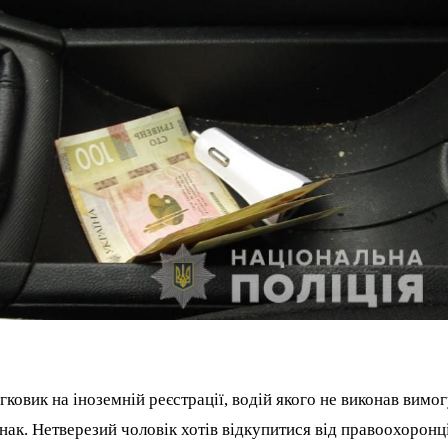
ковик на іноземній реєстрації, водій якого не виконав вимо
нак. Нетверезий чоловік хотів відкупитися від правоохоронці