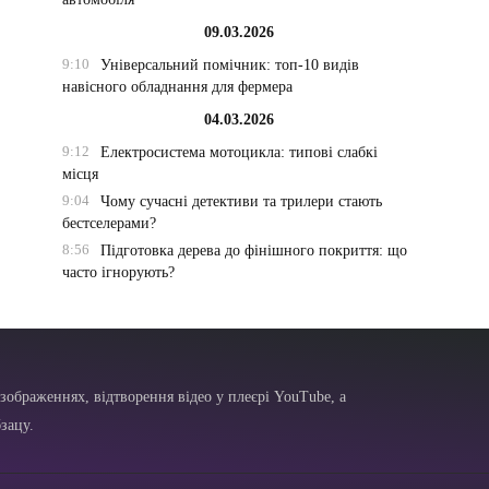
09.03.2026
9:10
Універсальний помічник: топ-10 видів
навісного обладнання для фермера
04.03.2026
9:12
Електросистема мотоцикла: типові слабкі
місця
9:04
Чому сучасні детективи та трилери стають
бестселерами?
8:56
Підготовка дерева до фінішного покриття: що
часто ігнорують?
зображеннях, відтворення відео у плеєрі YouTube, а
зацу.