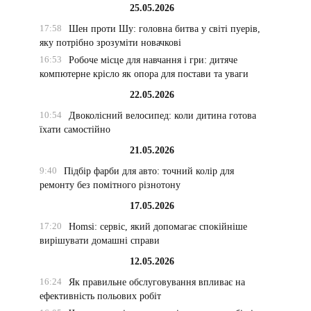
25.05.2026
17:58
Шен проти Шу: головна битва у світі пуерів,
яку потрібно зрозуміти новачкові
16:53
Робоче місце для навчання і гри: дитяче
компютерне крісло як опора для постави та уваги
22.05.2026
10:54
Двоколісний велосипед: коли дитина готова
їхати самостійно
21.05.2026
9:40
Підбір фарби для авто: точний колір для
ремонту без помітного різнотону
17.05.2026
17:20
Homsi: сервіс, який допомагає спокійніше
вирішувати домашні справи
12.05.2026
16:24
Як правильне обслуговування впливає на
ефективність польових робіт