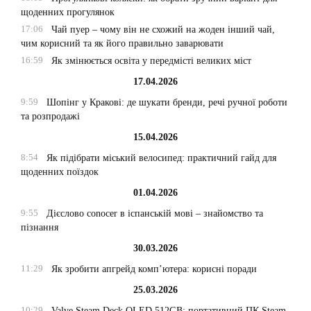
щоденних прогулянок
17:06
Чай пуер – чому він не схожий на жоден інший чай,
чим корисний та як його правильно заварювати
16:59
Як змінюється освіта у передмісті великих міст
17.04.2026
9:59
Шопінг у Кракові: де шукати бренди, речі ручної роботи
та розпродажі
15.04.2026
8:54
Як підібрати міський велосипед: практичний гайд для
щоденних поїздок
01.04.2026
9:55
Дієслово conocer в іспанській мові – знайомство та
пізнання
30.03.2026
11:29
Як зробити апгрейд комп’ютера: корисні поради
25.03.2026
10:29
Valve Steam Deck OLED 512GB: портативний ПК Steam