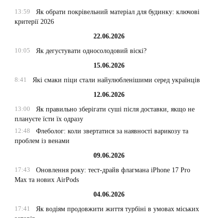
13:59
Як обрати покрівельний матеріал для будинку: ключові
критерії 2026
22.06.2026
10:05
Як дегустувати односолодовий віскі?
15.06.2026
8:41
Які смаки піци стали найулюбленішими серед українців
12.06.2026
13:00
Як правильно зберігати суші після доставки, якщо не
плануєте їсти їх одразу
12:48
Флеболог: коли звертатися за наявності варикозу та
проблем із венами
09.06.2026
17:43
Оновлення року: тест-драйв флагмана iPhone 17 Pro
Max та нових AirPods
04.06.2026
17:41
Як водіям продовжити життя турбіні в умовах міських