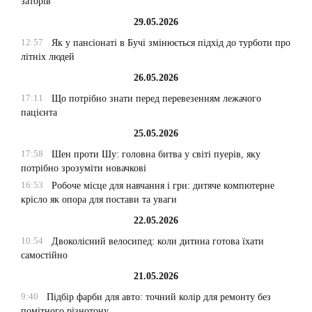
заторів
29.05.2026
12:57
Як у пансіонаті в Бучі змінюється підхід до турботи про
літніх людей
26.05.2026
17:11
Що потрібно знати перед перевезенням лежачого
пацієнта
25.05.2026
17:58
Шен проти Шу: головна битва у світі пуерів, яку
потрібно зрозуміти новачкові
16:53
Робоче місце для навчання і гри: дитяче компютерне
крісло як опора для постави та уваги
22.05.2026
10:54
Двоколісний велосипед: коли дитина готова їхати
самостійно
21.05.2026
9:40
Підбір фарби для авто: точний колір для ремонту без
помітного різнотону