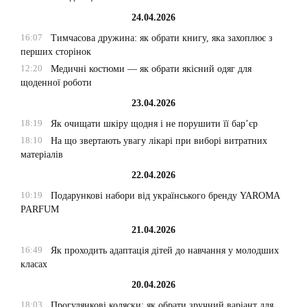
24.04.2026
16:07
Тимчасова дружина: як обрати книгу, яка захоплює з
перших сторінок
12:20
Медичні костюми — як обрати якісний одяг для
щоденної роботи
23.04.2026
18:19
Як очищати шкіру щодня і не порушити її бар’єр
18:10
На що звертають увагу лікарі при виборі витратних
матеріалів
22.04.2026
10:19
Подарункові набори від українського бренду YAROMA
PARFUM
21.04.2026
16:49
Як проходить адаптація дітей до навчання у молодших
класах
20.04.2026
18:03
Прогулянкові коляски: як обрати зручний варіант для