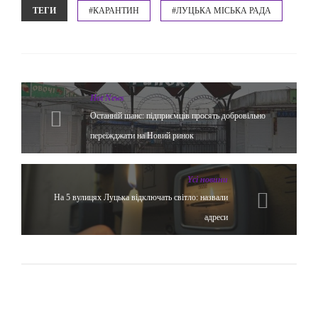
ТЕГИ
#КАРАНТИН
#ЛУЦЬКА МІСЬКА РАДА
Hot News
Останній шанс: підприємців просять добровільно
переїжджати на Новий ринок
Yсі новини
На 5 вулицях Луцька відключать світло: назвали
адреси