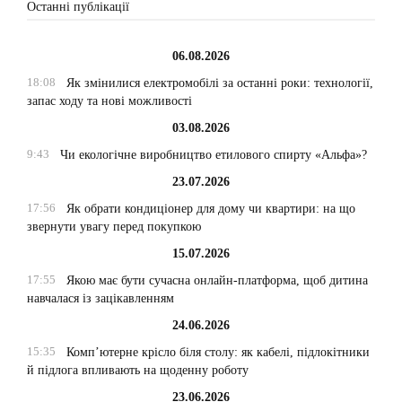
Останні публікації
06.08.2026
18:08
Як змінилися електромобілі за останні роки: технології,
запас ходу та нові можливості
03.08.2026
9:43
Чи екологічне виробництво етилового спирту «Альфа»?
23.07.2026
17:56
Як обрати кондиціонер для дому чи квартири: на що
звернути увагу перед покупкою
15.07.2026
17:55
Якою має бути сучасна онлайн-платформа, щоб дитина
навчалася із зацікавленням
24.06.2026
15:35
Комп’ютерне крісло біля столу: як кабелі, підлокітники
й підлога впливають на щоденну роботу
23.06.2026