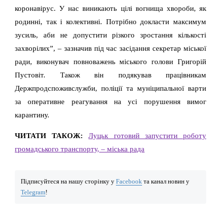
коронавірус. У нас виникають цілі вогнища хвороби, як
родинні, так і колективні. Потрібно докласти максимум
зусиль, аби не допустити різкого зростання кількості
захворілих”, – зазначив під час засідання секретар міської
ради, виконувач повноважень міського голови Григорій
Пустовіт. Також він подякував працівникам
Держпродспоживслужби, поліції та муніципальної варти
за оперативне реагування на усі порушення вимог
карантину.
ЧИТАТИ ТАКОЖ:
Луцьк готовий запустити роботу
громадського транспорту, – міська рада
Підписуйтеся на нашу сторінку у
Facebook
та канал новин у
Telegram
!