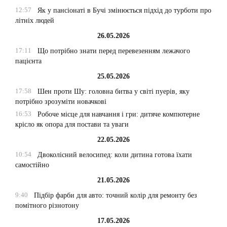
12:57
Як у пансіонаті в Бучі змінюється підхід до турботи про
літніх людей
26.05.2026
17:11
Що потрібно знати перед перевезенням лежачого
пацієнта
25.05.2026
17:58
Шен проти Шу: головна битва у світі пуерів, яку
потрібно зрозуміти новачкові
16:53
Робоче місце для навчання і гри: дитяче компютерне
крісло як опора для постави та уваги
22.05.2026
10:54
Двоколісний велосипед: коли дитина готова їхати
самостійно
21.05.2026
9:40
Підбір фарби для авто: точний колір для ремонту без
помітного різнотону
17.05.2026