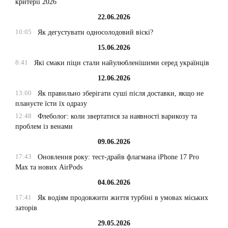
критерії 2026
22.06.2026
10:05
Як дегустувати односолодовий віскі?
15.06.2026
8:41
Які смаки піци стали найулюбленішими серед українців
12.06.2026
13:00
Як правильно зберігати суші після доставки, якщо не
плануєте їсти їх одразу
12:48
Флеболог: коли звертатися за наявності варикозу та
проблем із венами
09.06.2026
17:43
Оновлення року: тест-драйв флагмана iPhone 17 Pro
Max та нових AirPods
04.06.2026
17:41
Як водіям продовжити життя турбіні в умовах міських
заторів
29.05.2026