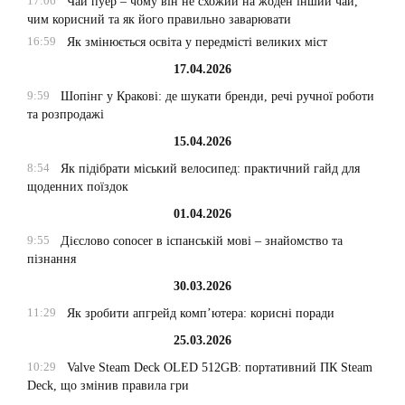
17:06
Чай пуер – чому він не схожий на жоден інший чай,
чим корисний та як його правильно заварювати
16:59
Як змінюється освіта у передмісті великих міст
17.04.2026
9:59
Шопінг у Кракові: де шукати бренди, речі ручної роботи
та розпродажі
15.04.2026
8:54
Як підібрати міський велосипед: практичний гайд для
щоденних поїздок
01.04.2026
9:55
Дієслово conocer в іспанській мові – знайомство та
пізнання
30.03.2026
11:29
Як зробити апгрейд комп’ютера: корисні поради
25.03.2026
10:29
Valve Steam Deck OLED 512GB: портативний ПК Steam
Deck, що змінив правила гри