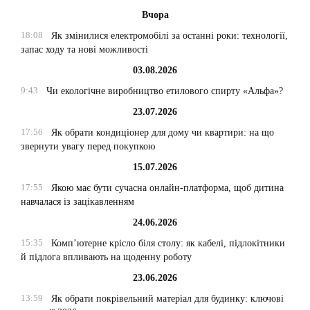
Вчора
18:08
Як змінилися електромобілі за останні роки: технології,
запас ходу та нові можливості
03.08.2026
9:43
Чи екологічне виробництво етилового спирту «Альфа»?
23.07.2026
17:56
Як обрати кондиціонер для дому чи квартири: на що
звернути увагу перед покупкою
15.07.2026
17:55
Якою має бути сучасна онлайн-платформа, щоб дитина
навчалася із зацікавленням
24.06.2026
15:35
Комп’ютерне крісло біля столу: як кабелі, підлокітники
й підлога впливають на щоденну роботу
23.06.2026
13:59
Як обрати покрівельний матеріал для будинку: ключові