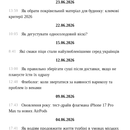
23.06.2026
13:59
Як обрати покрівельний матеріал для будинку: ключові
критерії 2026
22.06.2026
10:05
Як дегустувати односолодовий віскі?
15.06.2026
8:41
Які смаки піци стали найулюбленішими серед українців
12.06.2026
13:00
Як правильно зберігати суші після доставки, якщо не
плануєте їсти їх одразу
12:48
Флеболог: коли звертатися за наявності варикозу та
проблем із венами
09.06.2026
17:43
Оновлення року: тест-драйв флагмана iPhone 17 Pro
Max та нових AirPods
04.06.2026
17:41
Як водіям продовжити життя турбіні в умовах міських