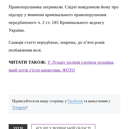
Правопорушника затримали. Слідчі повідомили йому про
підозру у вчиненні кримінального правопорушення
передбаченого ч. 2 ст. 185 Кримінального кодексу
України.
Санкція статті передбачає, зокрема, до п’яти років
позбавлення волі.
ЧИТАТИ ТАКОЖ:
У Луцьку поліція схопила чоловіка,
який хотів з’їсти наркотики. ФОТО
Підписуйтеся на нашу сторінку у
Facebook
та канал новин у
Telegram
!
ТЕГИ
#ГУ НП У ВОЛИНСЬКІЙ ОБЛАСТІ