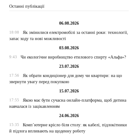
Останні публікації
06.08.2026
18:08
Як змінилися електромобілі за останні роки: технології,
запас ходу та нові можливості
03.08.2026
9:43
Чи екологічне виробництво етилового спирту «Альфа»?
23.07.2026
17:56
Як обрати кондиціонер для дому чи квартири: на що
звернути увагу перед покупкою
15.07.2026
17:55
Якою має бути сучасна онлайн-платформа, щоб дитина
навчалася із зацікавленням
24.06.2026
15:35
Комп’ютерне крісло біля столу: як кабелі, підлокітники
й підлога впливають на щоденну роботу