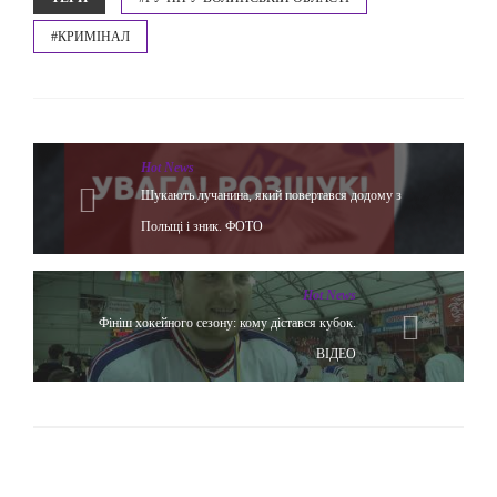
#КРИМІНАЛ
Hot News
Шукають лучанина, який повертався додому з
Польщі і зник. ФОТО
Hot News
Фініш хокейного сезону: кому дістався кубок.
ВІДЕО