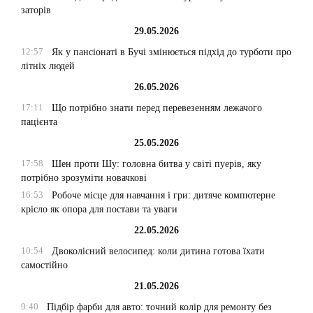
заторів
29.05.2026
12:57
Як у пансіонаті в Бучі змінюється підхід до турботи про
літніх людей
26.05.2026
17:11
Що потрібно знати перед перевезенням лежачого
пацієнта
25.05.2026
17:58
Шен проти Шу: головна битва у світі пуерів, яку
потрібно зрозуміти новачкові
16:53
Робоче місце для навчання і гри: дитяче компютерне
крісло як опора для постави та уваги
22.05.2026
10:54
Двоколісний велосипед: коли дитина готова їхати
самостійно
21.05.2026
9:40
Підбір фарби для авто: точний колір для ремонту без