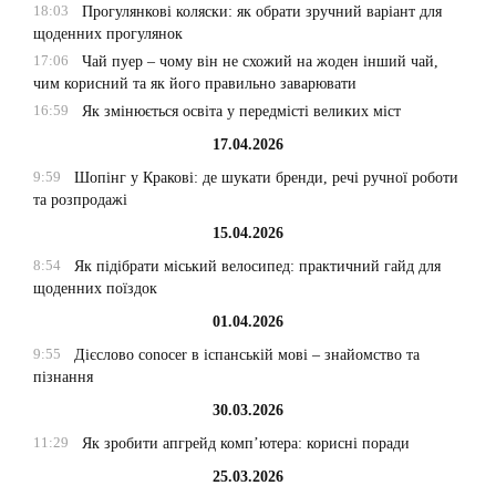
18:03
Прогулянкові коляски: як обрати зручний варіант для
щоденних прогулянок
17:06
Чай пуер – чому він не схожий на жоден інший чай,
чим корисний та як його правильно заварювати
16:59
Як змінюється освіта у передмісті великих міст
17.04.2026
9:59
Шопінг у Кракові: де шукати бренди, речі ручної роботи
та розпродажі
15.04.2026
8:54
Як підібрати міський велосипед: практичний гайд для
щоденних поїздок
01.04.2026
9:55
Дієслово conocer в іспанській мові – знайомство та
пізнання
30.03.2026
11:29
Як зробити апгрейд комп’ютера: корисні поради
25.03.2026