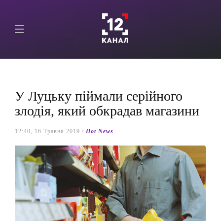
У Луцьку піймали серійного
злодія, який обкрадав магазини
12:40, 16 Травня 2019 /
Hot News