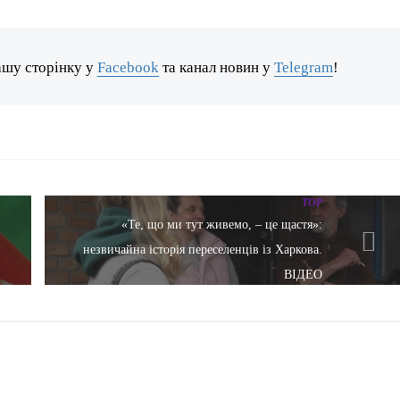
ашу сторінку у
Facebook
та канал новин у
Telegram
!
TOP
«Те, що ми тут живемо, – це щастя»:
незвичайна історія переселенців із Харкова.
ВІДЕО