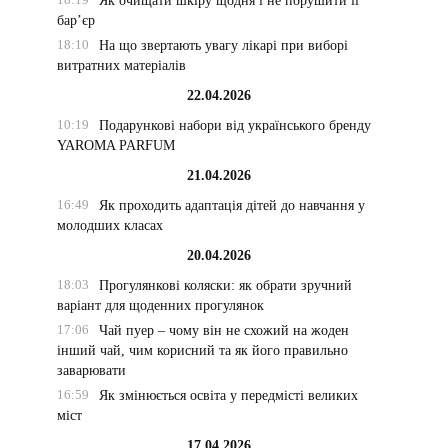
Як очищати шкіру щодня і не порушити її
бар’єр
18:10
На що звертають увагу лікарі при виборі
витратних матеріалів
22.04.2026
10:19
Подарункові набори від українського бренду
YAROMA PARFUM
21.04.2026
16:49
Як проходить адаптація дітей до навчання у
молодших класах
20.04.2026
18:03
Прогулянкові коляски: як обрати зручний
варіант для щоденних прогулянок
17:06
Чай пуер – чому він не схожий на жоден
інший чай, чим корисний та як його правильно
заварювати
16:59
Як змінюється освіта у передмісті великих
міст
17.04.2026