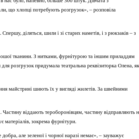
в нас було, напевно, більше 300 штук. Дівчата з
ли, що хлопці потребують розгрузок», – розповіла
Спершу, діляться, шили і зі старих наметів, і з рюкзаків – з
рошої тканини. З нитками, фурнітурою та іншим приладдям
для розгрузок придумала театральна реквізиторка Олена, я
ня майстрині шиють їх у вигляді жилетів. За швейними
.
. Частину віддають тероборонівцям, частину відправляють 
є матеріалів, зокрема фурнітури.
добра, але зеленої і чорної наразі немає», – зауважує