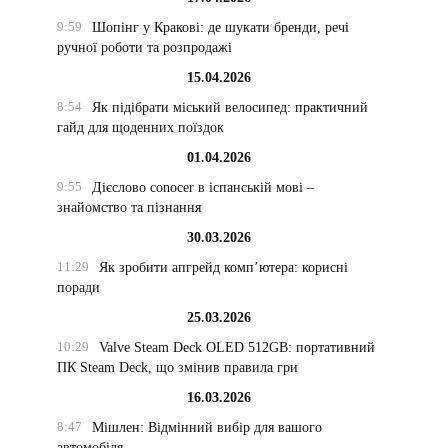
9:59
Шопінг у Кракові: де шукати бренди, речі
ручної роботи та розпродажі
15.04.2026
8:54
Як підібрати міський велосипед: практичний
гайд для щоденних поїздок
01.04.2026
9:55
Дієслово conocer в іспанській мові –
знайомство та пізнання
30.03.2026
11:29
Як зробити апгрейд комп’ютера: корисні
поради
25.03.2026
10:29
Valve Steam Deck OLED 512GB: портативний
ПК Steam Deck, що змінив правила гри
16.03.2026
8:47
Мішлен: Відмінний вибір для вашого
автомобіля