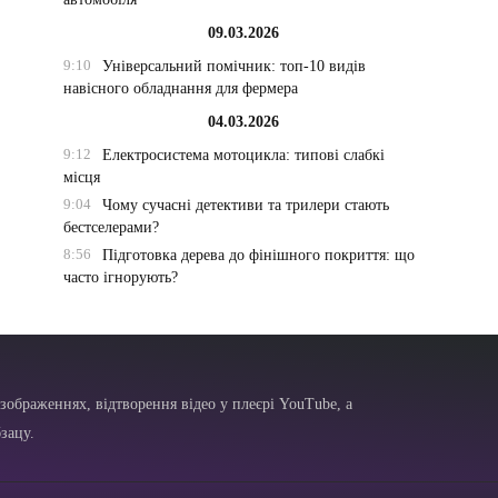
09.03.2026
9:10
Універсальний помічник: топ-10 видів
навісного обладнання для фермера
04.03.2026
9:12
Електросистема мотоцикла: типові слабкі
місця
9:04
Чому сучасні детективи та трилери стають
бестселерами?
8:56
Підготовка дерева до фінішного покриття: що
часто ігнорують?
зображеннях, відтворення відео у плеєрі YouTube, а
зацу.