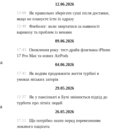
12.06.2026
13:00
Як правильно зберігати суші після доставки,
якщо не плануєте їсти їх одразу
12:48
Флеболог: коли звертатися за наявності
варикозу та проблем із венами
09.06.2026
17:43
Оновлення року: тест-драйв флагмана iPhone
17 Pro Max та нових AirPods
ка
04.06.2026
17:41
Як водіям продовжити життя турбіні в
умовах міських заторів
29.05.2026
12:57
Як у пансіонаті в Бучі змінюється підхід до
турботи про літніх людей
на
26.05.2026
17:11
Що потрібно знати перед перевезенням
лежачого пацієнта