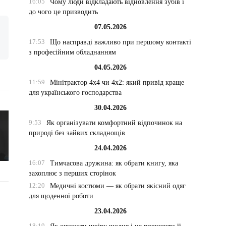
16:05
Чому люди відкладають відновлення зубів і
до чого це призводить
07.05.2026
17:53
Що насправді важливо при першому контакті
з професійним обладнанням
04.05.2026
11:59
Мінітрактор 4х4 чи 4х2: який привід краще
для українського господарства
30.04.2026
9:53
Як організувати комфортний відпочинок на
природі без зайвих складнощів
24.04.2026
16:07
Тимчасова дружина: як обрати книгу, яка
захоплює з перших сторінок
12:20
Медичні костюми — як обрати якісний одяг
для щоденної роботи
23.04.2026
18:19