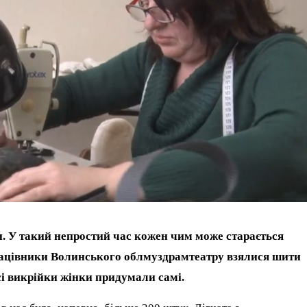
и. У такий непростий час кожен чим може старається
працівники Волинського облмуздрамтеатру взялися шити
Усі викрійки жінки придумали самі.