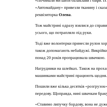
«Починали ми шити балаклави і бафи. Їх 
«Автомайдану» привезли тканину і сказа
реквізиторка
Олена
.
Тож майстрині одразу взялися до справи. 
усього, що потрапляло під руки.
Тоді вже волонтерки принесли рулон хо
також допомагають небайдужі. Викрійки 
понад 20 років пропрацювала швачкою.
Нагрудники на шлейках. Також на прохан
машинками майстрині працюють щодня
Пошили вже кілька десятків «розгрузок»
передову. Щоправда, нині швачкам браку
«Ставимо липучку бордову, вона не дуже 