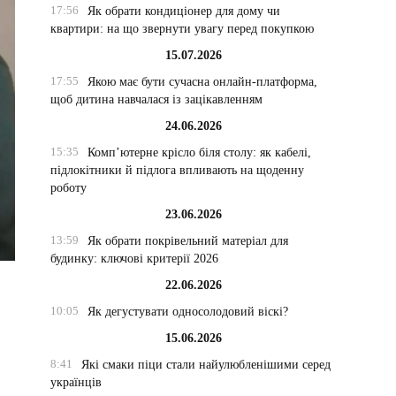
17:56
Як обрати кондиціонер для дому чи
квартири: на що звернути увагу перед покупкою
15.07.2026
17:55
Якою має бути сучасна онлайн-платформа,
щоб дитина навчалася із зацікавленням
24.06.2026
15:35
Комп’ютерне крісло біля столу: як кабелі,
підлокітники й підлога впливають на щоденну
роботу
23.06.2026
13:59
Як обрати покрівельний матеріал для
будинку: ключові критерії 2026
22.06.2026
10:05
Як дегустувати односолодовий віскі?
15.06.2026
8:41
Які смаки піци стали найулюбленішими серед
українців