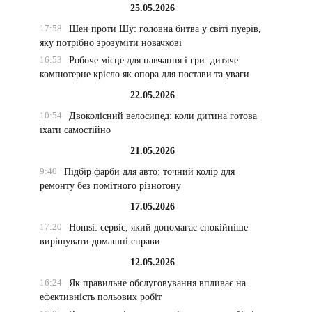
25.05.2026
17:58
Шен проти Шу: головна битва у світі пуерів,
яку потрібно зрозуміти новачкові
16:53
Робоче місце для навчання і гри: дитяче
компютерне крісло як опора для постави та уваги
22.05.2026
10:54
Двоколісний велосипед: коли дитина готова
їхати самостійно
21.05.2026
9:40
Підбір фарби для авто: точний колір для
ремонту без помітного різнотону
17.05.2026
17:20
Homsi: сервіс, який допомагає спокійніше
вирішувати домашні справи
12.05.2026
16:24
Як правильне обслуговування впливає на
ефективність польових робіт