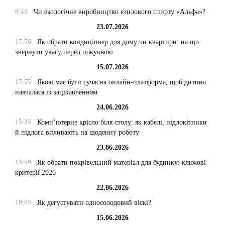
9:43
Чи екологічне виробництво етилового спирту «Альфа»?
23.07.2026
17:56
Як обрати кондиціонер для дому чи квартири: на що
звернути увагу перед покупкою
15.07.2026
17:55
Якою має бути сучасна онлайн-платформа, щоб дитина
навчалася із зацікавленням
24.06.2026
15:35
Комп’ютерне крісло біля столу: як кабелі, підлокітники
й підлога впливають на щоденну роботу
23.06.2026
13:59
Як обрати покрівельний матеріал для будинку: ключові
критерії 2026
22.06.2026
10:05
Як дегустувати односолодовий віскі?
15.06.2026