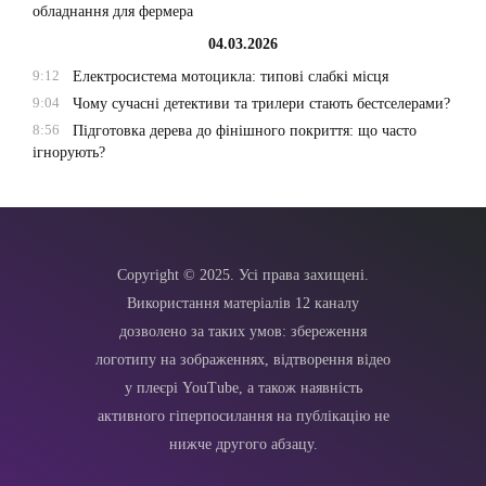
обладнання для фермера
04.03.2026
9:12
Електросистема мотоцикла: типові слабкі місця
9:04
Чому сучасні детективи та трилери стають бестселерами?
8:56
Підготовка дерева до фінішного покриття: що часто
ігнорують?
Copyright © 2025. Усі права захищені.
Використання матеріалів 12 каналу
дозволено за таких умов: збереження
логотипу на зображеннях, відтворення відео
у плеєрі YouTube, а також наявність
активного гіперпосилання на публікацію не
нижче другого абзацу.