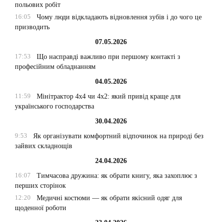
польових робіт
16:05
Чому люди відкладають відновлення зубів і до чого це
призводить
07.05.2026
17:53
Що насправді важливо при першому контакті з
професійним обладнанням
04.05.2026
11:59
Мінітрактор 4х4 чи 4х2: який привід краще для
українського господарства
30.04.2026
9:53
Як організувати комфортний відпочинок на природі без
зайвих складнощів
24.04.2026
16:07
Тимчасова дружина: як обрати книгу, яка захоплює з
перших сторінок
12:20
Медичні костюми — як обрати якісний одяг для
щоденної роботи