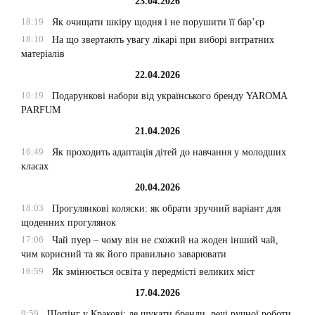
23.04.2026
18:19
Як очищати шкіру щодня і не порушити її бар’єр
18:10
На що звертають увагу лікарі при виборі витратних
матеріалів
22.04.2026
10:19
Подарункові набори від українського бренду YAROMA
PARFUM
21.04.2026
16:49
Як проходить адаптація дітей до навчання у молодших
класах
20.04.2026
18:03
Прогулянкові коляски: як обрати зручний варіант для
щоденних прогулянок
17:06
Чай пуер – чому він не схожий на жоден інший чай,
чим корисний та як його правильно заварювати
16:59
Як змінюється освіта у передмісті великих міст
17.04.2026
9:59
Шопінг у Кракові: де шукати бренди, речі ручної роботи