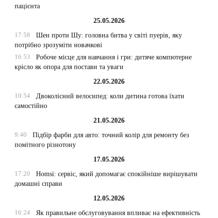
пацієнта
25.05.2026
17:58
Шен проти Шу: головна битва у світі пуерів, яку
потрібно зрозуміти новачкові
16:53
Робоче місце для навчання і гри: дитяче компютерне
крісло як опора для постави та уваги
22.05.2026
10:54
Двоколісний велосипед: коли дитина готова їхати
самостійно
21.05.2026
9:40
Підбір фарби для авто: точний колір для ремонту без
помітного різнотону
17.05.2026
17:20
Homsi: сервіс, який допомагає спокійніше вирішувати
домашні справи
12.05.2026
16:24
Як правильне обслуговування впливає на ефективність