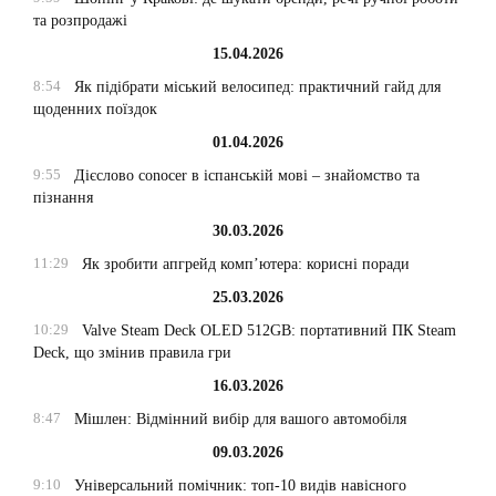
та розпродажі
15.04.2026
8:54
Як підібрати міський велосипед: практичний гайд для
щоденних поїздок
01.04.2026
9:55
Дієслово conocer в іспанській мові – знайомство та
пізнання
30.03.2026
11:29
Як зробити апгрейд комп’ютера: корисні поради
25.03.2026
10:29
Valve Steam Deck OLED 512GB: портативний ПК Steam
Deck, що змінив правила гри
16.03.2026
8:47
Мішлен: Відмінний вибір для вашого автомобіля
09.03.2026
9:10
Універсальний помічник: топ-10 видів навісного