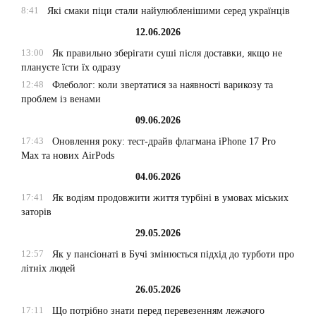
8:41
Які смаки піци стали найулюбленішими серед українців
12.06.2026
13:00
Як правильно зберігати суші після доставки, якщо не
плануєте їсти їх одразу
12:48
Флеболог: коли звертатися за наявності варикозу та
проблем із венами
09.06.2026
17:43
Оновлення року: тест-драйв флагмана iPhone 17 Pro
Max та нових AirPods
04.06.2026
17:41
Як водіям продовжити життя турбіні в умовах міських
заторів
29.05.2026
12:57
Як у пансіонаті в Бучі змінюється підхід до турботи про
літніх людей
26.05.2026
17:11
Що потрібно знати перед перевезенням лежачого