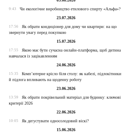
03.08.2026
9:43
Чи екологічне виробництво етилового спирту «Альфа»?
23.07.2026
17:56
Як обрати кондиціонер для дому чи квартири: на що
звернути увагу перед покупкою
15.07.2026
17:55
Якою має бути сучасна онлайн-платформа, щоб дитина
навчалася із зацікавленням
24.06.2026
15:35
Комп’ютерне крісло біля столу: як кабелі, підлокітники
й підлога впливають на щоденну роботу
23.06.2026
13:59
Як обрати покрівельний матеріал для будинку: ключові
критерії 2026
22.06.2026
10:05
Як дегустувати односолодовий віскі?
15.06.2026