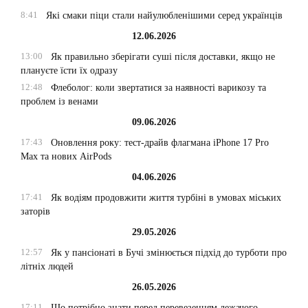
8:41
Які смаки піци стали найулюбленішими серед українців
12.06.2026
13:00
Як правильно зберігати суші після доставки, якщо не
плануєте їсти їх одразу
12:48
Флеболог: коли звертатися за наявності варикозу та
проблем із венами
09.06.2026
17:43
Оновлення року: тест-драйв флагмана iPhone 17 Pro
Max та нових AirPods
04.06.2026
17:41
Як водіям продовжити життя турбіні в умовах міських
заторів
29.05.2026
12:57
Як у пансіонаті в Бучі змінюється підхід до турботи про
літніх людей
26.05.2026
17:11
Що потрібно знати перед перевезенням лежачого