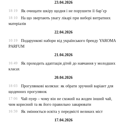
23.04.2026
18:19
Як очищати шкіру щодня і не порушити її бар’єр
18:10
На що звертають увагу лікарі при виборі витратних
матеріалів
22.04.2026
10:19
Подарункові набори від українського бренду YAROMA
PARFUM
21.04.2026
16:49
Як проходить адаптація дітей до навчання у молодших
класах
20.04.2026
18:03
Прогулянкові коляски: як обрати зручний варіант для
щоденних прогулянок
17:06
Чай пуер – чому він не схожий на жоден інший чай,
чим корисний та як його правильно заварювати
16:59
Як змінюється освіта у передмісті великих міст
17.04.2026