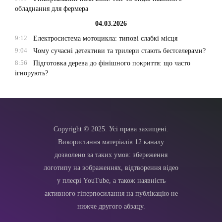
обладнання для фермера
04.03.2026
9:12
Електросистема мотоцикла: типові слабкі місця
9:04
Чому сучасні детективи та трилери стають бестселерами?
8:56
Підготовка дерева до фінішного покриття: що часто
ігнорують?
Copyright © 2025. Усі права захищені.
Використання матеріалів 12 каналу
дозволено за таких умов: збереження
логотипу на зображеннях, відтворення відео
у плеєрі YouTube, а також наявність
активного гіперпосилання на публікацію не
нижче другого абзацу.