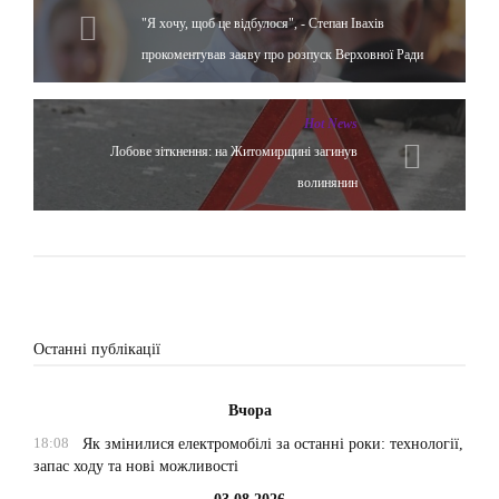
"Я хочу, щоб це відбулося", - Степан Івахів
прокоментував заяву про розпуск Верховної Ради
Hot News
Лобове зіткнення: на Житомирщині загинув
волинянин
Останні публікації
Вчора
18:08
Як змінилися електромобілі за останні роки: технології,
запас ходу та нові можливості