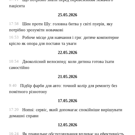
пацієнта
25.05.2026
17:58
Шен проти Шу: головна битва у світі пуерів, яку
потрібно зрозуміти новачкові
16:53
Робоче місце для навчання і гри: дитяче компютерне
крісло як опора для постави та уваги
22.05.2026
10:54
Двоколісний велосипед: коли дитина готова їхати
самостійно
21.05.2026
9:40
Підбір фарби для авто: точний колір для ремонту без
помітного різнотону
17.05.2026
17:20
Homsi: сервіс, який допомагає спокійніше вирішувати
домашні справи
12.05.2026
16:24
Як правильне обслуговування впливає на ефективність