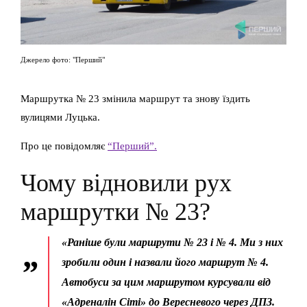
Джерело фото: "Перший"
Маршрутка № 23 змінила маршрут та знову їздить
вулицями Луцька.
Про це повідомляє
“Перший”.
Чому відновили рух
маршрутки № 23?
«Раніше були маршрути № 23 і № 4. Ми з них
зробили один і назвали його маршрут № 4.
Автобуси за цим маршрутом курсували від
«Адреналін Сіті» до Вересневого через ДПЗ.