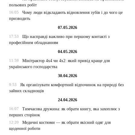
польових робіт
16:05
Чому люди відкладають відновлення зубів і до чого це
призводить
07.05.2026
17:53
Що насправді важливо при першому контакті з
професійним обладнанням
04.05.2026
11:59
Мінітрактор 4х4 чи 4х2: який привід краще для
українського господарства
30.04.2026
9:53
Як організувати комфортний відпочинок на природі без
зайвих складнощів
24.04.2026
16:07
Тимчасова дружина: як обрати книгу, яка захоплює з
перших сторінок
12:20
Медичні костюми — як обрати якісний одяг для
щоденної роботи