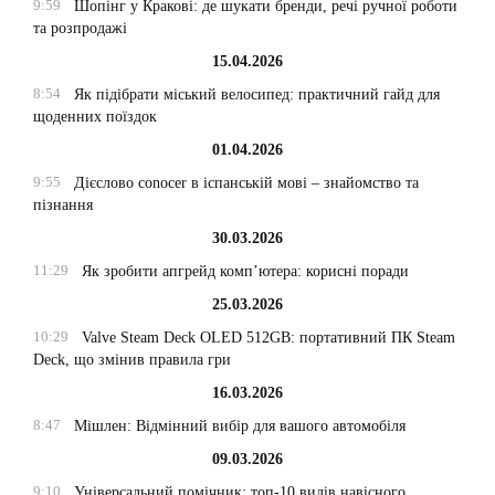
9:59
Шопінг у Кракові: де шукати бренди, речі ручної роботи
та розпродажі
15.04.2026
8:54
Як підібрати міський велосипед: практичний гайд для
щоденних поїздок
01.04.2026
9:55
Дієслово conocer в іспанській мові – знайомство та
пізнання
30.03.2026
11:29
Як зробити апгрейд комп’ютера: корисні поради
25.03.2026
10:29
Valve Steam Deck OLED 512GB: портативний ПК Steam
Deck, що змінив правила гри
16.03.2026
8:47
Мішлен: Відмінний вибір для вашого автомобіля
09.03.2026
9:10
Універсальний помічник: топ-10 видів навісного