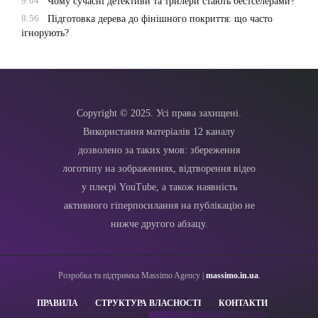
9:04
Чому сучасні детективи та трилери стають бестселерами?
8:56
Підготовка дерева до фінішного покриття: що часто
ігнорують?
Copyright © 2025. Усі права захищені.
Використання матеріалів 12 каналу
дозволено за таких умов: збереження
логотипу на зображеннях, відтворення відео
у плеєрі YouTube, а також наявність
активного гіперпосилання на публікацію не
нижче другого абзацу.
Розробка та підтримка Massimo Agency |
massimo.in.ua
.
ПРАВИЛА
СТРУКТУРА ВЛАСНОСТІ
КОНТАКТИ