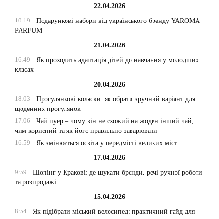
22.04.2026
10:19
Подарункові набори від українського бренду YAROMA
PARFUM
21.04.2026
16:49
Як проходить адаптація дітей до навчання у молодших
класах
20.04.2026
18:03
Прогулянкові коляски: як обрати зручний варіант для
щоденних прогулянок
17:06
Чай пуер – чому він не схожий на жоден інший чай,
чим корисний та як його правильно заварювати
16:59
Як змінюється освіта у передмісті великих міст
17.04.2026
9:59
Шопінг у Кракові: де шукати бренди, речі ручної роботи
та розпродажі
15.04.2026
8:54
Як підібрати міський велосипед: практичний гайд для