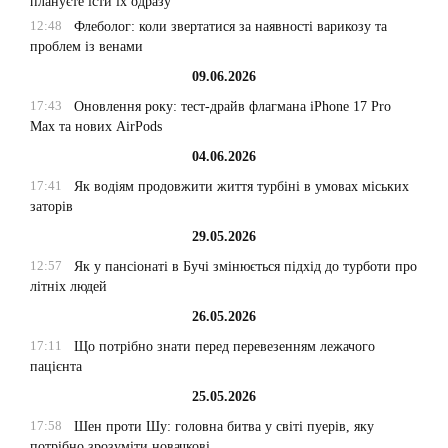
плануєте їсти їх одразу
12:48
Флеболог: коли звертатися за наявності варикозу та
проблем із венами
09.06.2026
17:43
Оновлення року: тест-драйв флагмана iPhone 17 Pro
Max та нових AirPods
04.06.2026
17:41
Як водіям продовжити життя турбіні в умовах міських
заторів
29.05.2026
12:57
Як у пансіонаті в Бучі змінюється підхід до турботи про
літніх людей
26.05.2026
17:11
Що потрібно знати перед перевезенням лежачого
пацієнта
25.05.2026
17:58
Шен проти Шу: головна битва у світі пуерів, яку
потрібно зрозуміти новачкові