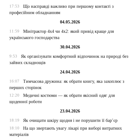
17:53
Що насправді важливо при першому контакті з
професійним обладнанням
04.05.2026
11:59
Мінітрактор 4х4 чи 4х2: який привід краще для
українського господарства
30.04.2026
9:53
Як організувати комфортний відпочинок на природі без
зайвих складнощів
24.04.2026
16:07
Тимчасова дружина: як обрати книгу, яка захоплює з
перших сторінок
12:20
Медичні костюми — як обрати якісний одяг для
щоденної роботи
23.04.2026
18:19
Як очищати шкіру щодня і не порушити її бар’єр
18:10
На що звертають увагу лікарі при виборі витратних
матеріалів