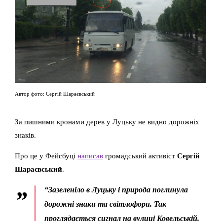
Автор фото: Сергій Шараєвський
За пишними кронами дерев у Луцьку не видно дорожніх
знаків.
Про це у Фейсбуці
написав
громадський активіст
Сергій
Шараєвський
.
“Зазеленіло в Луцьку і природа поглинула
дорожні знаки та світлофори. Так
проглядається сигнал на вулиці Ковельській.