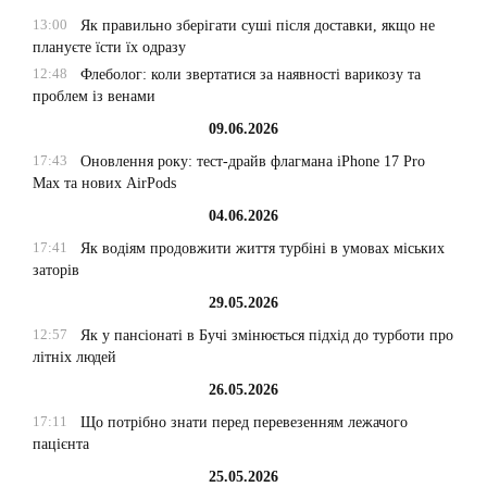
13:00
Як правильно зберігати суші після доставки, якщо не
плануєте їсти їх одразу
12:48
Флеболог: коли звертатися за наявності варикозу та
проблем із венами
09.06.2026
17:43
Оновлення року: тест-драйв флагмана iPhone 17 Pro
Max та нових AirPods
04.06.2026
17:41
Як водіям продовжити життя турбіні в умовах міських
заторів
29.05.2026
12:57
Як у пансіонаті в Бучі змінюється підхід до турботи про
літніх людей
26.05.2026
17:11
Що потрібно знати перед перевезенням лежачого
пацієнта
25.05.2026