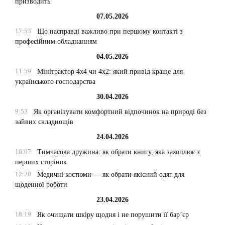
призводить
07.05.2026
17:53
Що насправді важливо при першому контакті з
професійним обладнанням
04.05.2026
11:59
Мінітрактор 4х4 чи 4х2: який привід краще для
українського господарства
30.04.2026
9:53
Як організувати комфортний відпочинок на природі без
зайвих складнощів
24.04.2026
16:07
Тимчасова дружина: як обрати книгу, яка захоплює з
перших сторінок
12:20
Медичні костюми — як обрати якісний одяг для
щоденної роботи
23.04.2026
18:19
Як очищати шкіру щодня і не порушити її бар’єр