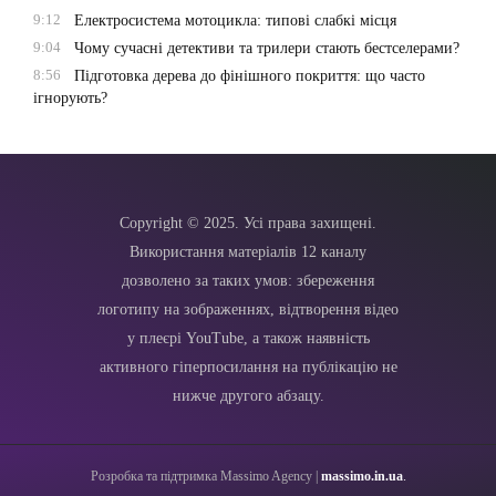
9:12
Електросистема мотоцикла: типові слабкі місця
9:04
Чому сучасні детективи та трилери стають бестселерами?
8:56
Підготовка дерева до фінішного покриття: що часто
ігнорують?
Copyright © 2025. Усі права захищені.
Використання матеріалів 12 каналу
дозволено за таких умов: збереження
логотипу на зображеннях, відтворення відео
у плеєрі YouTube, а також наявність
активного гіперпосилання на публікацію не
нижче другого абзацу.
Розробка та підтримка Massimo Agency |
massimo.in.ua
.