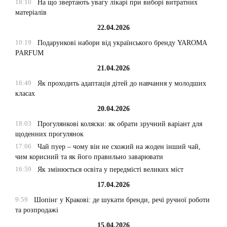
18:10
На що звертають увагу лікарі при виборі витратних
матеріалів
22.04.2026
10:19
Подарункові набори від українського бренду YAROMA
PARFUM
21.04.2026
16:49
Як проходить адаптація дітей до навчання у молодших
класах
20.04.2026
18:03
Прогулянкові коляски: як обрати зручний варіант для
щоденних прогулянок
17:06
Чай пуер – чому він не схожий на жоден інший чай,
чим корисний та як його правильно заварювати
16:59
Як змінюється освіта у передмісті великих міст
17.04.2026
9:59
Шопінг у Кракові: де шукати бренди, речі ручної роботи
та розпродажі
15.04.2026