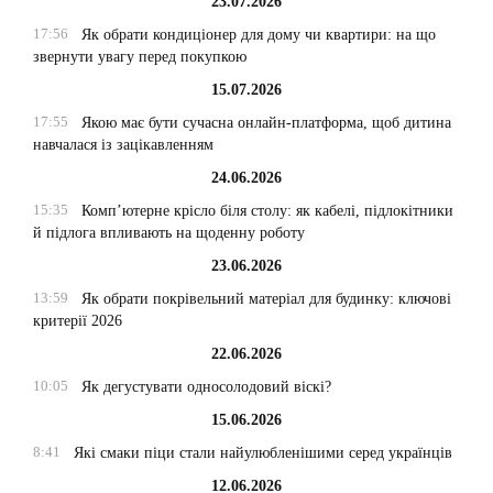
23.07.2026
17:56
Як обрати кондиціонер для дому чи квартири: на що
звернути увагу перед покупкою
15.07.2026
17:55
Якою має бути сучасна онлайн-платформа, щоб дитина
навчалася із зацікавленням
24.06.2026
15:35
Комп’ютерне крісло біля столу: як кабелі, підлокітники
й підлога впливають на щоденну роботу
23.06.2026
13:59
Як обрати покрівельний матеріал для будинку: ключові
критерії 2026
22.06.2026
10:05
Як дегустувати односолодовий віскі?
15.06.2026
8:41
Які смаки піци стали найулюбленішими серед українців
12.06.2026