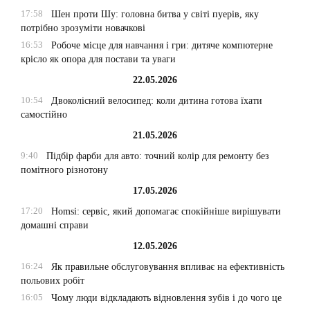
17:58
Шен проти Шу: головна битва у світі пуерів, яку
потрібно зрозуміти новачкові
16:53
Робоче місце для навчання і гри: дитяче компютерне
крісло як опора для постави та уваги
22.05.2026
10:54
Двоколісний велосипед: коли дитина готова їхати
самостійно
21.05.2026
9:40
Підбір фарби для авто: точний колір для ремонту без
помітного різнотону
17.05.2026
17:20
Homsi: сервіс, який допомагає спокійніше вирішувати
домашні справи
12.05.2026
16:24
Як правильне обслуговування впливає на ефективність
польових робіт
16:05
Чому люди відкладають відновлення зубів і до чого це