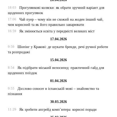
18:03
Прогулянкові коляски: як обрати зручний варіант для
щоденних прогулянок
17:06
Чай пуер – чому він не схожий на жоден інший чай,
чим корисний та як його правильно заварювати
16:59
Як змінюється освіта у передмісті великих міст
17.04.2026
9:59
Шопінг у Кракові: де шукати бренди, речі ручної роботи
та розпродажі
15.04.2026
8:54
Як підібрати міський велосипед: практичний гайд для
щоденних поїздок
01.04.2026
9:55
Дієслово conocer в іспанській мові – знайомство та
пізнання
30.03.2026
11:29
Як зробити апгрейд комп’ютера: корисні поради