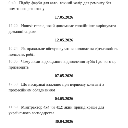
9:40
Підбір фарби для авто: точний колір для ремонту без
помітного різнотону
17.05.2026
17:20
Homsi: сервіс, який допомагає спокійніше вирішувати
домашні справи
12.05.2026
16:24
Як правильне обслуговування впливає на ефективність
польових робіт
16:05
Чому люди відкладають відновлення зубів і до чого це
призводить
07.05.2026
17:53
Що насправді важливо при першому контакті з
професійним обладнанням
04.05.2026
11:59
Мінітрактор 4х4 чи 4х2: який привід краще для
українського господарства
30.04.2026