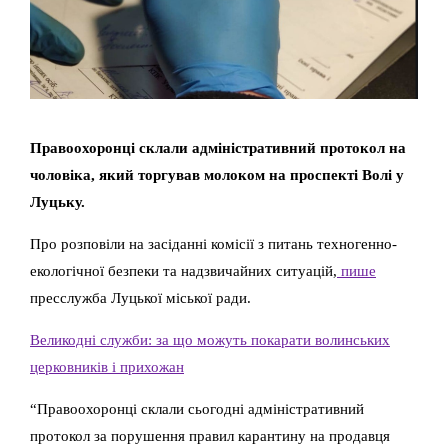
Правоохоронці склали адміністративний протокол на
чоловіка, який торгував молоком на проспекті Волі у
Луцьку.
Про розповіли на засіданні комісії з питань техногенно-
екологічної безпеки та надзвичайних ситуацій,
пише
пресслужба Луцької міської ради.
Великодні служби: за що можуть покарати волинських
церковників і прихожан
“Правоохоронці склали сьогодні адміністративний
протокол за порушення правил карантину на продавця