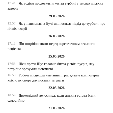
17:41
Як водіям продовжити життя турбіні в умовах міських
заторів
29.05.2026
12:57
Як у пансіонаті в Бучі змінюється підхід до турботи про
літніх людей
26.05.2026
17:11
Що потрібно знати перед перевезенням лежачого
пацієнта
25.05.2026
17:58
Шен проти Шу: головна битва у світі пуерів, яку
потрібно зрозуміти новачкові
16:53
Робоче місце для навчання і гри: дитяче компютерне
крісло як опора для постави та уваги
22.05.2026
10:54
Двоколісний велосипед: коли дитина готова їхати
самостійно
21.05.2026