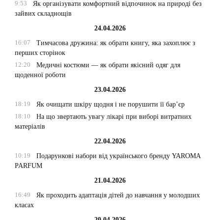
9:53
Як організувати комфортний відпочинок на природі без
зайвих складнощів
24.04.2026
16:07
Тимчасова дружина: як обрати книгу, яка захоплює з
перших сторінок
12:20
Медичні костюми — як обрати якісний одяг для
щоденної роботи
23.04.2026
18:19
Як очищати шкіру щодня і не порушити її бар’єр
18:10
На що звертають увагу лікарі при виборі витратних
матеріалів
22.04.2026
10:19
Подарункові набори від українського бренду YAROMA
PARFUM
21.04.2026
16:49
Як проходить адаптація дітей до навчання у молодших
класах
20.04.2026