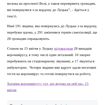
молока на проспекті Волі, а також перевіряють громадян,
які повернулися з-за кордону до Луцька”, – йдеться у
тексті.
Нині 191 людина, яка повернулась до Луцька з-за кордону,
перебуває вдома, у 291 закінчився термін самоізоляції, ще
28 громадян опрацьовують.
Станом на 15 квітня у Луцьку
підтвердили
28 випадків
коронавірусу, в тому числі один летальний. 10 хворих
перебувають на стаціонарному лікуванні, а 17 лікуються
амбулаторно. Чотири людини вже вдруге здали негативні
тести на коронавірус та готові повернутися на роботу.
Хроніки коронавірусу: усе, що відомо на цей час. 15
квітня