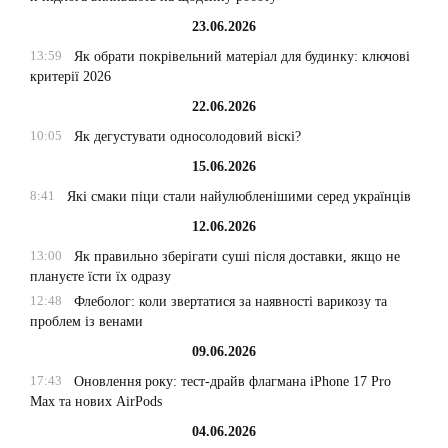
23.06.2026
13:59
Як обрати покрівельний матеріал для будинку: ключові
критерії 2026
22.06.2026
10:05
Як дегустувати односолодовий віскі?
15.06.2026
8:41
Які смаки піци стали найулюбленішими серед українців
12.06.2026
13:00
Як правильно зберігати суші після доставки, якщо не
плануєте їсти їх одразу
12:48
Флеболог: коли звертатися за наявності варикозу та
проблем із венами
09.06.2026
17:43
Оновлення року: тест-драйв флагмана iPhone 17 Pro
Max та нових AirPods
04.06.2026