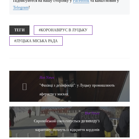
Підписуйтеся на нашу сторінку у
Facebook
та канал новин у
Telegram
!
ТЕГИ
#КОРОНАВІРУС В ЛУЦЬКУ
#ЛУЦЬКА МІСЬКА РАДА
Hot News
"Фахівці з дезінфекції": у Луцьку промишляють
аферисти у масках
Hot News
Європейський союз готується до виходу з
карантину: почнуть із відкриття кордонів