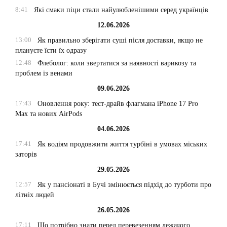
8:41
Які смаки піци стали найулюбленішими серед українців
12.06.2026
13:00
Як правильно зберігати суші після доставки, якщо не
плануєте їсти їх одразу
12:48
Флеболог: коли звертатися за наявності варикозу та
проблем із венами
09.06.2026
17:43
Оновлення року: тест-драйв флагмана iPhone 17 Pro
Max та нових AirPods
04.06.2026
17:41
Як водіям продовжити життя турбіні в умовах міських
заторів
29.05.2026
12:57
Як у пансіонаті в Бучі змінюється підхід до турботи про
літніх людей
26.05.2026
17:11
Що потрібно знати перед перевезенням лежачого