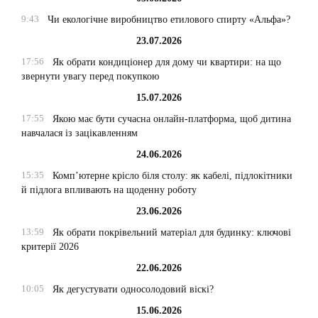
9:43
Чи екологічне виробництво етилового спирту «Альфа»?
23.07.2026
17:56
Як обрати кондиціонер для дому чи квартири: на що
звернути увагу перед покупкою
15.07.2026
17:55
Якою має бути сучасна онлайн-платформа, щоб дитина
навчалася із зацікавленням
24.06.2026
15:35
Комп’ютерне крісло біля столу: як кабелі, підлокітники
й підлога впливають на щоденну роботу
23.06.2026
13:59
Як обрати покрівельний матеріал для будинку: ключові
критерії 2026
22.06.2026
10:05
Як дегустувати односолодовий віскі?
15.06.2026