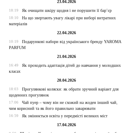
23.04.2026
18:19
Як очищати шкіру щодня і не порушити її бар’єр
18:10
На що звертають увагу лікарі при виборі витратних
матеріалів
22.04.2026
10:19
Подарункові набори від українського бренду YAROMA
PARFUM
21.04.2026
16:49
Як проходить адаптація дітей до навчання у молодших
класах
20.04.2026
18:03
Прогулянкові коляски: як обрати зручний варіант для
щоденних прогулянок
17:06
Чай пуер – чому він не схожий на жоден інший чай,
чим корисний та як його правильно заварювати
16:59
Як змінюється освіта у передмісті великих міст
17.04.2026