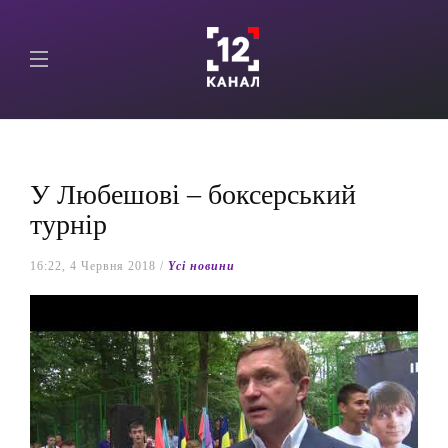
У Любешові – боксерський
турнір
16:22, 4 Червня 2018 /
Yсі новини