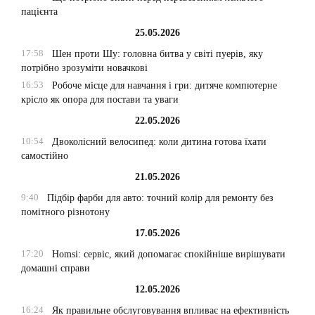
пацієнта
25.05.2026
17:58
Шен проти Шу: головна битва у світі пуерів, яку
потрібно зрозуміти новачкові
16:53
Робоче місце для навчання і гри: дитяче компютерне
крісло як опора для постави та уваги
22.05.2026
10:54
Двоколісний велосипед: коли дитина готова їхати
самостійно
21.05.2026
9:40
Підбір фарби для авто: точний колір для ремонту без
помітного різнотону
17.05.2026
17:20
Homsi: сервіс, який допомагає спокійніше вирішувати
домашні справи
12.05.2026
16:24
Як правильне обслуговування впливає на ефективність