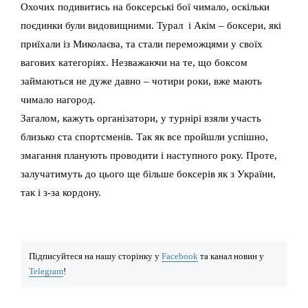
Охочих подивитись на боксерські бої чимало, оскільки
поєдинки були видовищними. Турал і Акім – боксери, які
приїхали із Миколаєва, та стали переможцями у своїх
вагових категоріях. Незважаючи на те, що боксом
займаються не дуже давно – чотири роки, вже мають
чимало нагород.
Загалом, кажуть організатори, у турнірі взяли участь
близько ста спортсменів. Так як все пройшли успішно,
змагання планують проводити і наступного року. Проте,
залучатимуть до цього ще більше боксерів як з України,
так і з-за кордону.
Підписуйтеся на нашу сторінку у
Facebook
та канал новин у
Telegram
!