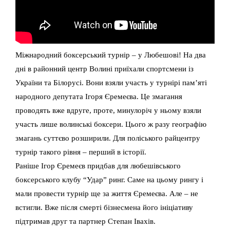
Міжнародний боксерський турнір – у Любешові! На два
дні в районний центр Волині приїхали спортсмени із
України та Білорусі. Вони взяли участь у турнірі пам’яті
народного депутата Ігоря Єремеєва. Це змагання
проводять вже вдруге, проте, минулоріч у ньому взяли
участь лише волинські боксери. Цього ж разу географію
змагань суттєво розширили. Для поліського райцентру
турнір такого рівня – перший в історії.
Раніше Ігор Єремеєв придбав для любешівського
боксерського клубу “Удар” ринг. Саме на цьому рингу і
мали провести турнір ще за життя Єремеєва. Але – не
встигли. Вже після смерті бізнесмена його ініціативу
підтримав друг та партнер Степан Івахів.