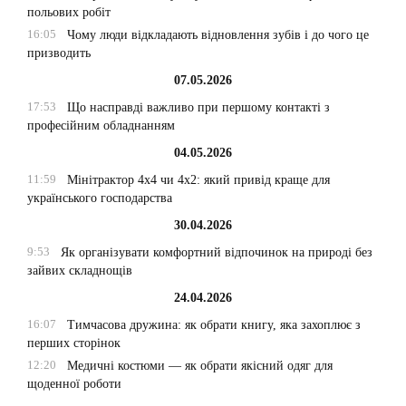
польових робіт
16:05
Чому люди відкладають відновлення зубів і до чого це
призводить
07.05.2026
17:53
Що насправді важливо при першому контакті з
професійним обладнанням
04.05.2026
11:59
Мінітрактор 4х4 чи 4х2: який привід краще для
українського господарства
30.04.2026
9:53
Як організувати комфортний відпочинок на природі без
зайвих складнощів
24.04.2026
16:07
Тимчасова дружина: як обрати книгу, яка захоплює з
перших сторінок
12:20
Медичні костюми — як обрати якісний одяг для
щоденної роботи