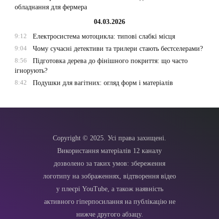
обладнання для фермера
04.03.2026
9:12
Електросистема мотоцикла: типові слабкі місця
9:04
Чому сучасні детективи та трилери стають бестселерами?
8:56
Підготовка дерева до фінішного покриття: що часто
ігнорують?
8:42
Подушки для вагітних: огляд форм і матеріалів
Copyright © 2025. Усі права захищені.
Використання матеріалів 12 каналу
дозволено за таких умов: збереження
логотипу на зображеннях, відтворення відео
у плеєрі YouTube, а також наявність
активного гіперпосилання на публікацію не
нижче другого абзацу.