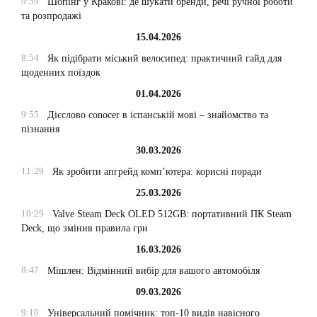
9:59
Шопінг у Кракові: де шукати бренди, речі ручної роботи
та розпродажі
15.04.2026
8:54
Як підібрати міський велосипед: практичний гайд для
щоденних поїздок
01.04.2026
9:55
Дієслово conocer в іспанській мові – знайомство та
пізнання
30.03.2026
11:29
Як зробити апгрейд комп’ютера: корисні поради
25.03.2026
10:29
Valve Steam Deck OLED 512GB: портативний ПК Steam
Deck, що змінив правила гри
16.03.2026
8:47
Мішлен: Відмінний вибір для вашого автомобіля
09.03.2026
9:10
Універсальний помічник: топ-10 видів навісного