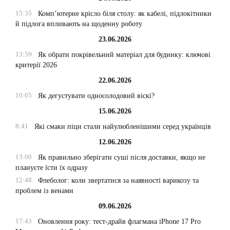
15:35
Комп’ютерне крісло біля столу: як кабелі, підлокітники
й підлога впливають на щоденну роботу
23.06.2026
13:59
Як обрати покрівельний матеріал для будинку: ключові
критерії 2026
22.06.2026
10:05
Як дегустувати односолодовий віскі?
15.06.2026
8:41
Які смаки піци стали найулюбленішими серед українців
12.06.2026
13:00
Як правильно зберігати суші після доставки, якщо не
плануєте їсти їх одразу
12:48
Флеболог: коли звертатися за наявності варикозу та
проблем із венами
09.06.2026
17:43
Оновлення року: тест-драйв флагмана iPhone 17 Pro