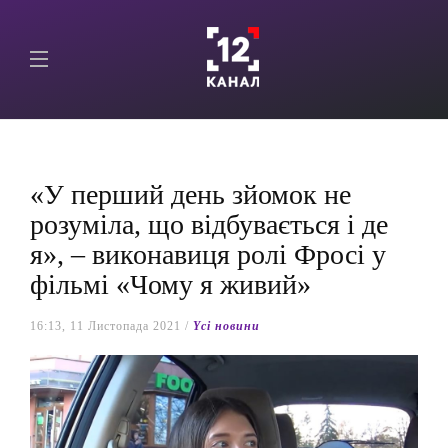
«У перший день зйомок не
розуміла, що відбувається і де
я», – виконавиця ролі Фросі у
фільмі «Чому я живий»
16:13, 11 Листопада 2021 /
Yсі новини