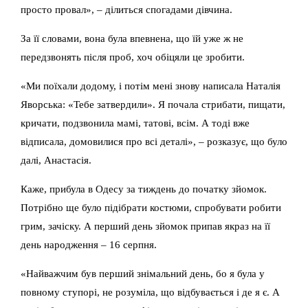
просто провал», – ділиться спогадами дівчина.
За її словами, вона була впевнена, що їй уже ж не
передзвонять після проб, хоч обіцяли це зробити.
«Ми поїхали додому, і потім мені знову написала Наталія
Яворська: «Тебе затвердили». Я почала стрибати, пищати,
кричати, подзвонила мамі, татові, всім. А тоді вже
відписала, домовилися про всі деталі», – розказує, що було
далі, Анастасія.
Каже, прибула в Одесу за тиждень до початку зйомок.
Потрібно ще було підібрати костюми, спробувати робити
грим, зачіску. А перший день зйомок припав якраз на її
день народження – 16 серпня.
«Найважчим був перший знімальний день, бо я була у
повному ступорі, не розуміла, що відбувається і де я є. А