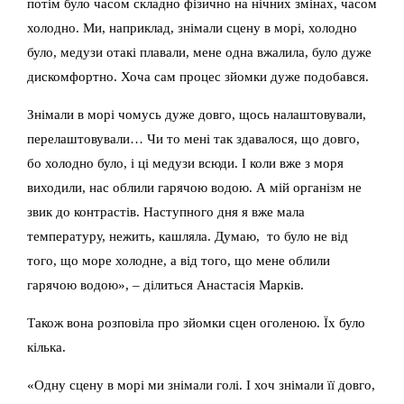
потім було часом складно фізично на нічних змінах, часом
холодно. Ми, наприклад, знімали сцену в морі, холодно
було, медузи отакі плавали, мене одна вжалила, було дуже
дискомфортно. Хоча сам процес зйомки дуже подобався.
Знімали в морі чомусь дуже довго, щось налаштовували,
перелаштовували… Чи то мені так здавалося, що довго,
бо холодно було, і ці медузи всюди. І коли вже з моря
виходили, нас облили гарячою водою. А мій організм не
звик до контрастів. Наступного дня я вже мала
температуру, нежить, кашляла. Думаю, то було не від
того, що море холодне, а від того, що мене облили
гарячою водою», – ділиться Анастасія Марків.
Також вона розповіла про зйомки сцен оголеною. Їх було
кілька.
«Одну сцену в морі ми знімали голі. І хоч знімали її довго,