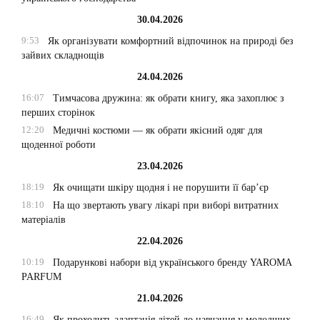
30.04.2026
9:53
Як організувати комфортний відпочинок на природі без
зайвих складнощів
24.04.2026
16:07
Тимчасова дружина: як обрати книгу, яка захоплює з
перших сторінок
12:20
Медичні костюми — як обрати якісний одяг для
щоденної роботи
23.04.2026
18:19
Як очищати шкіру щодня і не порушити її бар’єр
18:10
На що звертають увагу лікарі при виборі витратних
матеріалів
22.04.2026
10:19
Подарункові набори від українського бренду YAROMA
PARFUM
21.04.2026
16:49
Як проходить адаптація дітей до навчання у молодших