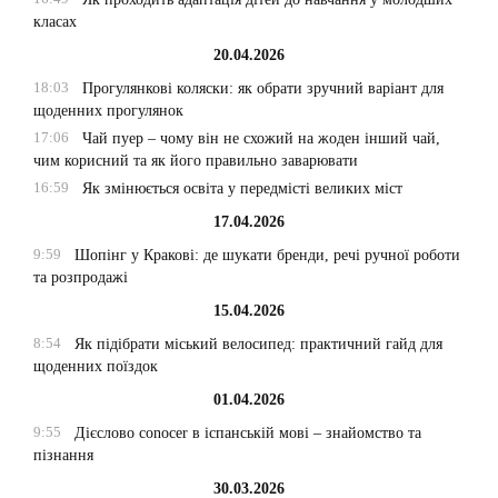
класах
20.04.2026
18:03
Прогулянкові коляски: як обрати зручний варіант для
щоденних прогулянок
17:06
Чай пуер – чому він не схожий на жоден інший чай,
чим корисний та як його правильно заварювати
16:59
Як змінюється освіта у передмісті великих міст
17.04.2026
9:59
Шопінг у Кракові: де шукати бренди, речі ручної роботи
та розпродажі
15.04.2026
8:54
Як підібрати міський велосипед: практичний гайд для
щоденних поїздок
01.04.2026
9:55
Дієслово conocer в іспанській мові – знайомство та
пізнання
30.03.2026