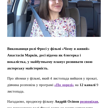
Виконавиця ролі Фросі у фільмі «Чому я живий»
Анастасія Марків, досі відома як блогерка і
вокалістка, у майбутньому планує розвивати свою
акторську майстерність.
Про зйомки у фільмі, який 4 листопада вийшов у прокат,
дівчина розповіла у програмі
«По дорозі»
на
12 каналі
9
листопада.
Нагадаємо, продюсер фільму
Андрій Осіпов
розповідав
,
що виконавицю ролі Фросі довго не могли затвердити.