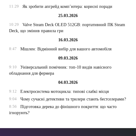
11:29
Як зробити апгрейд комп’ютера: корисні поради
25.03.2026
10:29
Valve Steam Deck OLED 512GB: портативний ПК Steam
Deck, що змінив правила гри
16.03.2026
8:47
Мішлен: Відмінний вибір для вашого автомобіля
09.03.2026
9:10
Універсальний помічник: топ-10 видів навісного
обладнання для фермера
04.03.2026
9:12
Електросистема мотоцикла: типові слабкі місця
9:04
Чому сучасні детективи та трилери стають бестселерами?
8:56
Підготовка дерева до фінішного покриття: що часто
ігнорують?