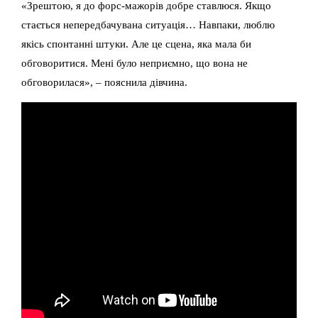
«Зрештою, я до форс-мажорів добре ставлюся. Якщо
стається непередбачувана ситуація… Навпаки, люблю
якісь спонтанні штуки. Але це сцена, яка мала би
обговоритися. Мені було неприємно, що вона не
обговорилася», – пояснила дівчина.