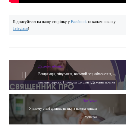
Підписуйтеся на нашу сторінку у
Facebook
та канал новин у
Telegram
!
Духовна абетка
Вакцинація, чіпування, восьмий ген, обмеження, –
позиція церкви. Никодим Смілий | Духовна абетка
Hot News
У якому стані дитина, на яку з ножем напала
лучанка