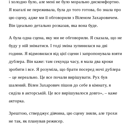
і холодно було, але мені не було морально дискомфортно.
Я взагалі не переживала, була до того готова, бо знала про
цю сцену, адже ми її обговорили з Віленом Захаровичем.
Він ідеально детально розказав, яка вона буде.
А була одна сцена, яку ми не обговорили. Я сказала, що не
буду у ній зніматися. І тоді зміна зупинилася на дві
години. Я відмовилася від цієї сцени і запропонувала взяти
дублера. Він каже: там секунда часу, я мала два кроки
зробити і все. Я розуміла, що брати посеред ночі дублера
– це нереально. Це все почали вирішувати. Рух був
шалений. Вілен Захарович пішов до себе в кімнату, я
сиділа в акторській. Це все вирішувалося довго», – каже
акторка.
Зрештою, стверджує дівчина, цю сцену зняли, але трохи
не так, як планував режисер.