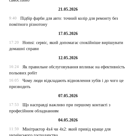
самостійно
21.05.2026
9:40
Підбір фарби для авто: точний колір для ремонту без
помітного різнотону
17.05.2026
17:20
Homsi: сервіс, який допомагає спокійніше вирішувати
домашні справи
12.05.2026
16:24
Як правильне обслуговування впливає на ефективність
польових робіт
16:05
Чому люди відкладають відновлення зубів і до чого це
призводить
07.05.2026
17:53
Що насправді важливо при першому контакті з
професійним обладнанням
04.05.2026
11:59
Мінітрактор 4х4 чи 4х2: який привід краще для
українського господарства