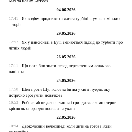
Max та нових AirPods
04.06.2026
17:41
Як водіям продовжити життя турбіні в умовах міських
заторів
29.05.2026
12:57
Як у пансіонаті в Бучі змінюється підхід до турботи про
літніх людей
26.05.2026
17:11
Що потрібно знати перед перевезенням лежачого
пацієнта
25.05.2026
17:58
Шен проти Шу: головна битва у світі пуерів, яку
потрібно зрозуміти новачкові
16:53
Робоче місце для навчання і гри: дитяче компютерне
крісло як опора для постави та уваги
22.05.2026
10:54
Двоколісний велосипед: коли дитина готова їхати