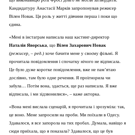
Кандидатуру Анастасії Марків запропонував режисер
Вілен Новак. Ця роль у житті дівчини перша і поки що
єдина.
«Мені в інстаграм написала наш кастинг-директор
Наталія Яворська
, що
Вілен Захарович Новак
(режисер, – ред.)
хоче бачити мене у своєму фільмі. Я
прочитала повідомлення і спочатку нічого не відписала.
Це було дуже коротке повідомлення, вже не пам’ятаю
дослівно, там було одне речення. Я проігнорила чи
забула… Потім вона, здається, ще раз написала. Я вже
відписала, і ми зідзвонилися», – каже акторка.
«Вона мені вислала сценарій, я прочитала і зрозуміла: так,
це воно. Мене запросили на проби. Ми поїхали в Одесу.
Здавалося, я все запорола на тих пробах. Думала, навіщо я
сюди приїхала, що я показала? Здавалося, що це був