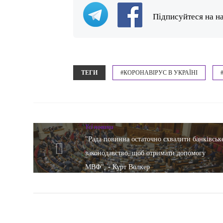
Підписуйтеся на н
ТЕГИ
#КОРОНАВІРУС В УКРАЇНІ
Yсі новини
"Рада повинна остаточно схвалити банківськ
законодавство, щоб отримати допомогу
МВФ", - Курт Волкер