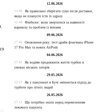
12.06.2026
13:00
Як правильно зберігати суші після доставки,
якщо не плануєте їсти їх одразу
12:48
Флеболог: коли звертатися за наявності
9.
варикозу та проблем із венами
09.06.2026
17:43
Оновлення року: тест-драйв флагмана iPhone
17 Pro Max та нових AirPods
-19
04.06.2026
17:41
Як водіям продовжити життя турбіні в
умовах міських заторів
29.05.2026
12:57
Як у пансіонаті в Бучі змінюється підхід до
турботи про літніх людей
26.05.2026
17:11
Що потрібно знати перед перевезенням
лежачого пацієнта