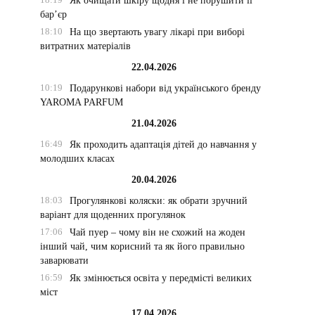
Як очищати шкіру щодня і не порушити її
бар’єр
18:10
На що звертають увагу лікарі при виборі
витратних матеріалів
22.04.2026
10:19
Подарункові набори від українського бренду
YAROMA PARFUM
21.04.2026
16:49
Як проходить адаптація дітей до навчання у
молодших класах
20.04.2026
18:03
Прогулянкові коляски: як обрати зручний
варіант для щоденних прогулянок
17:06
Чай пуер – чому він не схожий на жоден
інший чай, чим корисний та як його правильно
заварювати
16:59
Як змінюється освіта у передмісті великих
міст
17.04.2026