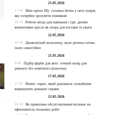
25.05.2026
17:58
Шен проти Шу: головна битва у світі пуерів,
яку потрібно зрозуміти новачкові
16:53
Робоче місце для навчання і гри: дитяче
компютерне крісло як опора для постави та уваги
22.05.2026
10:54
Двоколісний велосипед: коли дитина готова
їхати самостійно
21.05.2026
9:40
Підбір фарби для авто: точний колір для
ремонту без помітного різнотону
17.05.2026
17:20
Homsi: сервіс, який допомагає спокійніше
вирішувати домашні справи
12.05.2026
16:24
Як правильне обслуговування впливає на
ефективність польових робіт