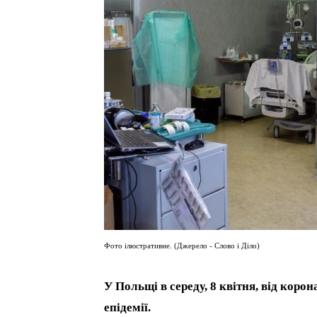
Фото ілюстративне. (Джерело - Слово і Діло)
У Польщі в середу, 8 квітня, від коро
епідемії.