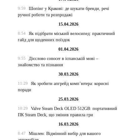
9:59
Шопінг у Кракові: де шукати бренди, речі
ручної роботи та розпродажі
15.04.2026
8:54
Як підібрати міський велосипед: практичний
гайд для щоденних поїздок
01.04.2026
9:55
Дієслово conocer в іспанській мові –
знайомство та пізнання
30.03.2026
11:29
Як зробити апгрейд комп’ютера: корисні
поради
25.03.2026
10:29
Valve Steam Deck OLED 512GB: портативний
ПК Steam Deck, що змінив правила гри
16.03.2026
8:47
Мішлен: Відмінний вибір для вашого
автомобіля