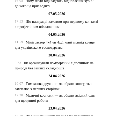
16:05
Чому люди відкладають відновлення зубів і
до чого це призводить
07.05.2026
17:53
Що насправді важливо при першому контакті
з професійним обладнанням
04.05.2026
11:59
Мінітрактор 4х4 чи 4х2: який привід краще
для українського господарства
30.04.2026
9:53
Як організувати комфортний відпочинок на
природі без зайвих складнощів
24.04.2026
16:07
Тимчасова дружина: як обрати книгу, яка
захоплює з перших сторінок
12:20
Медичні костюми — як обрати якісний одяг
для щоденної роботи
23.04.2026
18:19