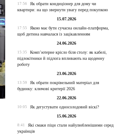
17:56
Як обрати кондиціонер для дому чи
квартири: на що звернути увагу перед покупкою
15.07.2026
17:55
Якою має бути сучасна онлайн-платформа,
щоб дитина навчалася із зацікавленням
24.06.2026
15:35
Комп’ютерне крісло біля столу: як кабелі,
підлокітники й підлога впливають на щоденну
роботу
23.06.2026
13:59
Як обрати покрівельний матеріал для
будинку: ключові критерії 2026
22.06.2026
10:05
Як дегустувати односолодовий віскі?
15.06.2026
8:41
Які смаки піци стали найулюбленішими серед
українців