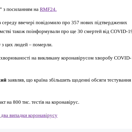
” з посиланням на
RMF24.
в середу ввечері повідомило про 357 нових підтверджених
домстві також поінформували про ще 30 смертей від COVID-1
 з цих людей – померли.
захворюваності на викликану коронавірусом хворобу COVID
кий
заявляв, що країна збільшить щоденні обсяги тестування
т на 800 тис. тестів на коронавірус.
 два випадки коронавірусу