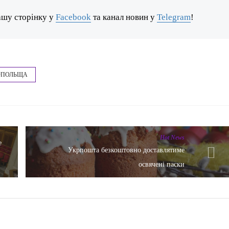
ашу сторінку у
Facebook
та канал новин у
Telegram
!
#ПОЛЬЩА
Hot News
е
Укрпошта безкоштовно доставлятиме
освячені паски