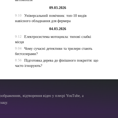
09.03.2026
9:10
Універсальний помічник: топ-10 видів
навісного обладнання для фермера
04.03.2026
9:12
Електросистема мотоцикла: типові слабкі
місця
9:04
Чому сучасні детективи та трилери стають
бестселерами?
8:56
Підготовка дерева до фінішного покриття: що
часто ігнорують?
зображеннях, відтворення відео у плеєрі YouTube, а
зацу.