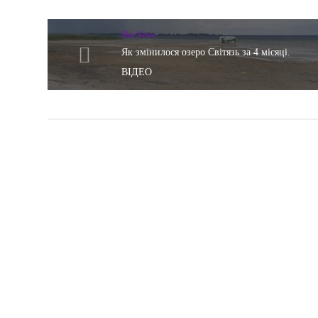
Hot News
Як змінилося озеро Світязь за 4 місяці.
ВІДЕО