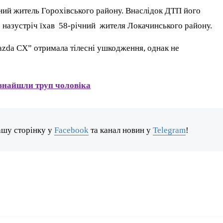
ний житель Горохівського району. Внаслідок ДТП його
 назустріч їхав 58-річний жителя Локачинського району.
azda CX” отримала тілесні ушкодження, однак не
 знайшли труп чоловіка
ашу сторінку у
Facebook
та канал новин у
Telegram
!