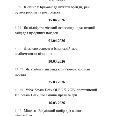
9:59
Шопінг у Кракові: де шукати бренди, речі
ручної роботи та розпродажі
15.04.2026
8:54
Як підібрати міський велосипед: практичний
гайд для щоденних поїздок
01.04.2026
9:55
Дієслово conocer в іспанській мові –
знайомство та пізнання
30.03.2026
11:29
Як зробити апгрейд комп’ютера: корисні
поради
25.03.2026
10:29
Valve Steam Deck OLED 512GB: портативний
ПК Steam Deck, що змінив правила гри
16.03.2026
8:47
Мішлен: Відмінний вибір для вашого
автомобіля