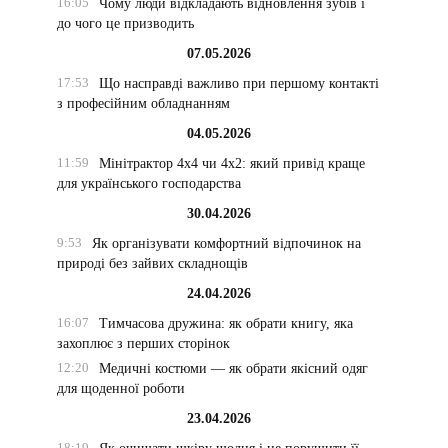
16:05
Чому люди відкладають відновлення зубів і
до чого це призводить
07.05.2026
17:53
Що насправді важливо при першому контакті
з професійним обладнанням
04.05.2026
11:59
Мінітрактор 4х4 чи 4х2: який привід краще
для українського господарства
30.04.2026
9:53
Як організувати комфортний відпочинок на
природі без зайвих складнощів
24.04.2026
16:07
Тимчасова дружина: як обрати книгу, яка
захоплює з перших сторінок
12:20
Медичні костюми — як обрати якісний одяг
для щоденної роботи
23.04.2026
18:19