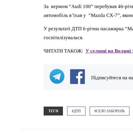
За кермом “Audi 100” перебував 46-річ
автомобіль в’їхав у “Mazda CX-7”, якою
У результаті ДТП 6-річна пасажирка “M
госпіталізувалася.
ЧИТАТИ ТАКОЖ:
У селищі на Волині
Підписуйтеся на н
ТЕГИ
#ДТП
#СЕЛО ЗАБОРОЛЬ