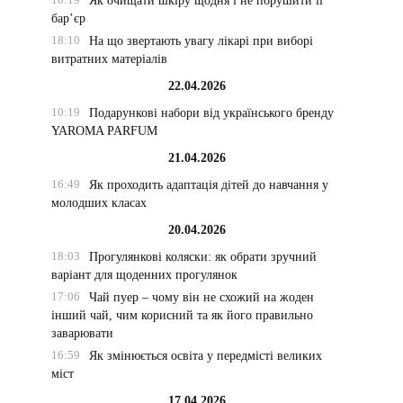
Як очищати шкіру щодня і не порушити її
бар’єр
18:10
На що звертають увагу лікарі при виборі
витратних матеріалів
22.04.2026
10:19
Подарункові набори від українського бренду
YAROMA PARFUM
21.04.2026
16:49
Як проходить адаптація дітей до навчання у
молодших класах
20.04.2026
18:03
Прогулянкові коляски: як обрати зручний
варіант для щоденних прогулянок
17:06
Чай пуер – чому він не схожий на жоден
інший чай, чим корисний та як його правильно
заварювати
16:59
Як змінюється освіта у передмісті великих
міст
17.04.2026