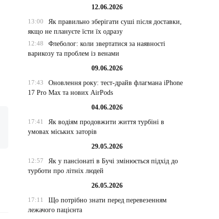
12.06.2026
13:00
Як правильно зберігати суші після доставки,
якщо не плануєте їсти їх одразу
12:48
Флеболог: коли звертатися за наявності
варикозу та проблем із венами
09.06.2026
17:43
Оновлення року: тест-драйв флагмана iPhone
17 Pro Max та нових AirPods
04.06.2026
17:41
Як водіям продовжити життя турбіні в
умовах міських заторів
29.05.2026
12:57
Як у пансіонаті в Бучі змінюється підхід до
турботи про літніх людей
26.05.2026
17:11
Що потрібно знати перед перевезенням
лежачого пацієнта