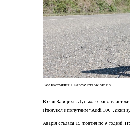
Фото ілюстративне. (Джерело: Petropavlivka.city)
В селі Забороль Луцького району автомо
зіткнувся з попутним “Audi 100”, який 
Аварія сталася 15 жовтня по 9 годині. 