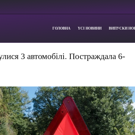
ГОЛОВНА
YСІ НОВИНИ
ВИПУСКИ НО
улися 3 автомобілі. Постраждала 6-