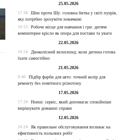
25.05.2026
17:58
Шен проти Шу: головна битва у світі пуерів,
яку потрібно зрозуміти новачкові
16:53
Робоче місце для навчання і гри: дитяче
компютерне крісло як опора для постави та уваги
22.05.2026
10:54
Двоколісний велосипед: коли дитина готова
їхати самостійно
21.05.2026
9:40
Підбір фарби для авто: точний колір для
ремонту без помітного різнотону
17.05.2026
17:20
Homsi: сервіс, який допомагає спокійніше
вирішувати домашні справи
12.05.2026
16:24
Як правильне обслуговування впливає на
ефективність польових робіт