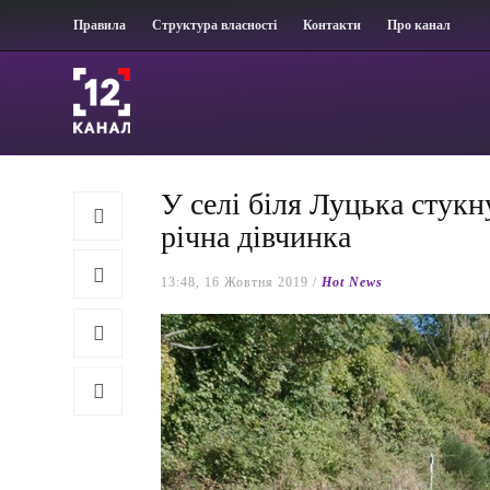
Правила
Структура власності
Контакти
Про канал
У селі біля Луцька стукн
річна дівчинка
13:48, 16 Жовтня 2019 /
Hot News