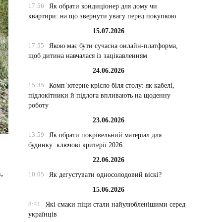
17:56
Як обрати кондиціонер для дому чи
квартири: на що звернути увагу перед покупкою
15.07.2026
17:55
Якою має бути сучасна онлайн-платформа,
щоб дитина навчалася із зацікавленням
24.06.2026
15:35
Комп’ютерне крісло біля столу: як кабелі,
підлокітники й підлога впливають на щоденну
роботу
23.06.2026
13:59
Як обрати покрівельний матеріал для
будинку: ключові критерії 2026
22.06.2026
,
10:05
Як дегустувати односолодовий віскі?
15.06.2026
8:41
Які смаки піци стали найулюбленішими серед
українців