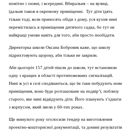
помітно і ззовні, і всередині. Вбиральня – на вулиці,
їдальня також в окремому приміщенні. Тут діти їдять
тільки тоді, коли приносять обіди з дому, уся кухня нині
перемістилась в приміщення дитячого садка, бо тут не
найкращі умови навіть для того, аби просто пообідати.
Директорка школи Оксана Бобровик каже, що школу
підрихтовують щороку, аби тільки не закрили.
Аби цьогоріч 157 дітей пішли до школи, тут встановили
одну з кращих в області протипожежних сигналізацій.
Нині ж усі в селі сподіваються, що їм таки побудують нове
приміщення, воно буде розташоване на подвір’ї, поблизу
старого, яке нині відвідують діти. Його планують з’єднати
з корпусом, який звели у 60-тих роках.
Ще минулого року оголосили тендер на виготовлення
проектно-кошторисної документації, та донині результатів