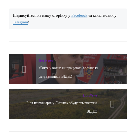
Підписуйтеся на нашу сторінку у
Facebook
та канал новин у
Telegram
!
Hot News
Життя у вогні: як працюють волинські
рятувальники. ВІДЕО
Hot News
Біля психлікарні у Липинах збудують висотки.
ВІДЕО