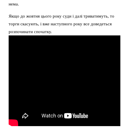
нема.
Якщо до жовтня цього року суди і далі триватимуть, то
торги скасують, і вже наступного року все доведеться
розпочинати спочатку.