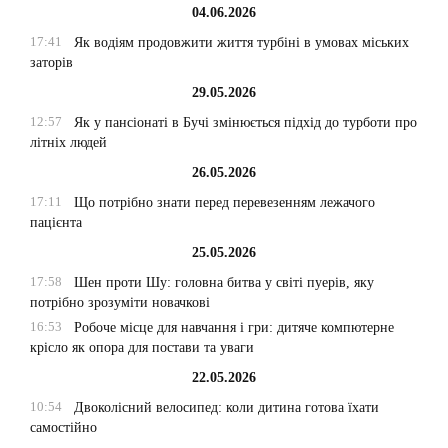
04.06.2026
17:41
Як водіям продовжити життя турбіні в умовах міських
заторів
29.05.2026
12:57
Як у пансіонаті в Бучі змінюється підхід до турботи про
літніх людей
26.05.2026
17:11
Що потрібно знати перед перевезенням лежачого
пацієнта
25.05.2026
17:58
Шен проти Шу: головна битва у світі пуерів, яку
потрібно зрозуміти новачкові
16:53
Робоче місце для навчання і гри: дитяче компютерне
крісло як опора для постави та уваги
22.05.2026
10:54
Двоколісний велосипед: коли дитина готова їхати
самостійно