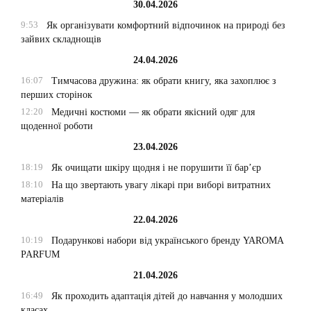
30.04.2026
9:53
Як організувати комфортний відпочинок на природі без
зайвих складнощів
24.04.2026
16:07
Тимчасова дружина: як обрати книгу, яка захоплює з
перших сторінок
12:20
Медичні костюми — як обрати якісний одяг для
щоденної роботи
23.04.2026
18:19
Як очищати шкіру щодня і не порушити її бар’єр
18:10
На що звертають увагу лікарі при виборі витратних
матеріалів
22.04.2026
10:19
Подарункові набори від українського бренду YAROMA
PARFUM
21.04.2026
16:49
Як проходить адаптація дітей до навчання у молодших
класах