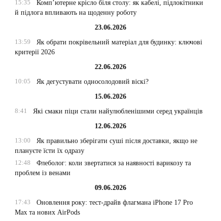
15:35
Комп’ютерне крісло біля столу: як кабелі, підлокітники
й підлога впливають на щоденну роботу
23.06.2026
13:59
Як обрати покрівельний матеріал для будинку: ключові
критерії 2026
22.06.2026
10:05
Як дегустувати односолодовий віскі?
15.06.2026
8:41
Які смаки піци стали найулюбленішими серед українців
12.06.2026
13:00
Як правильно зберігати суші після доставки, якщо не
плануєте їсти їх одразу
12:48
Флеболог: коли звертатися за наявності варикозу та
проблем із венами
09.06.2026
17:43
Оновлення року: тест-драйв флагмана iPhone 17 Pro
Max та нових AirPods