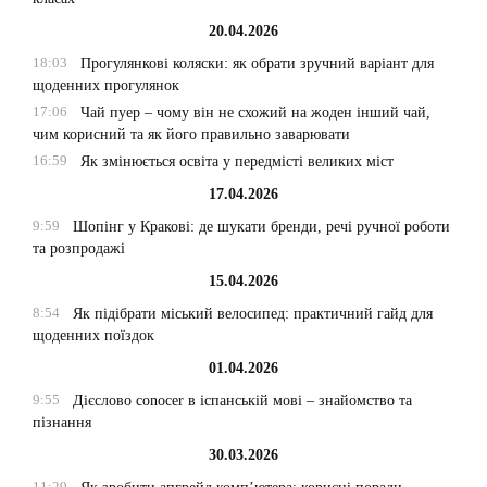
20.04.2026
18:03
Прогулянкові коляски: як обрати зручний варіант для
щоденних прогулянок
17:06
Чай пуер – чому він не схожий на жоден інший чай,
чим корисний та як його правильно заварювати
16:59
Як змінюється освіта у передмісті великих міст
17.04.2026
9:59
Шопінг у Кракові: де шукати бренди, речі ручної роботи
та розпродажі
15.04.2026
8:54
Як підібрати міський велосипед: практичний гайд для
щоденних поїздок
01.04.2026
9:55
Дієслово conocer в іспанській мові – знайомство та
пізнання
30.03.2026
11:29