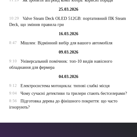
Як зробити апгрейд комп’ютера: корисні поради
25.03.2026
10:29
Valve Steam Deck OLED 512GB: портативний ПК Steam
Deck, що змінив правила гри
16.03.2026
8:47
Мішлен: Відмінний вибір для вашого автомобіля
09.03.2026
9:10
Універсальний помічник: топ-10 видів навісного
обладнання для фермера
04.03.2026
9:12
Електросистема мотоцикла: типові слабкі місця
9:04
Чому сучасні детективи та трилери стають бестселерами?
8:56
Підготовка дерева до фінішного покриття: що часто
ігнорують?