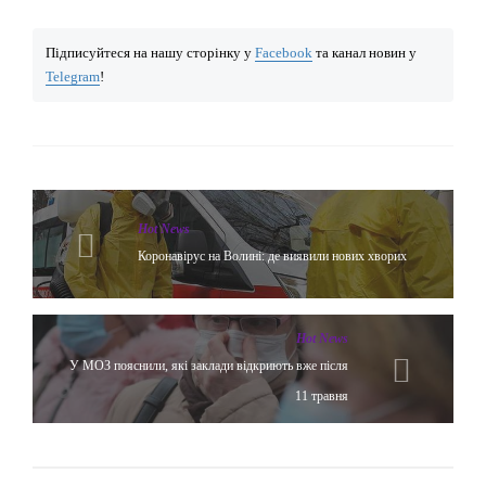
Підписуйтеся на нашу сторінку у
Facebook
та канал новин у
Telegram
!
Hot News
Коронавірус на Волині: де виявили нових хворих
Hot News
У МОЗ пояснили, які заклади відкриють вже після
11 травня