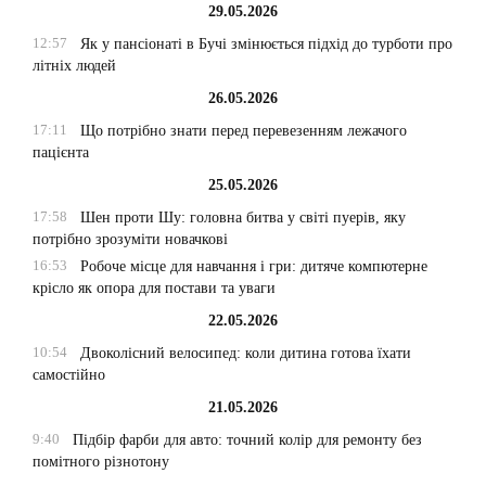
29.05.2026
12:57
Як у пансіонаті в Бучі змінюється підхід до турботи про
літніх людей
26.05.2026
17:11
Що потрібно знати перед перевезенням лежачого
пацієнта
25.05.2026
17:58
Шен проти Шу: головна битва у світі пуерів, яку
потрібно зрозуміти новачкові
16:53
Робоче місце для навчання і гри: дитяче компютерне
крісло як опора для постави та уваги
22.05.2026
10:54
Двоколісний велосипед: коли дитина готова їхати
самостійно
21.05.2026
9:40
Підбір фарби для авто: точний колір для ремонту без
помітного різнотону