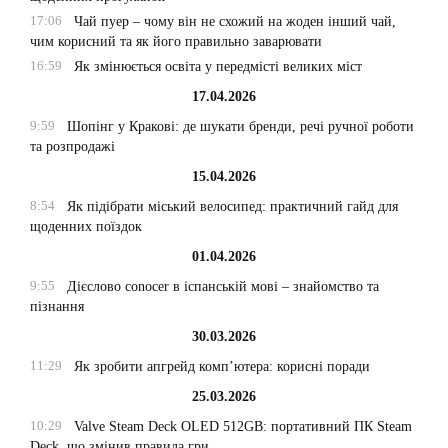
17:06
Чай пуер – чому він не схожий на жоден інший чай,
чим корисний та як його правильно заварювати
16:59
Як змінюється освіта у передмісті великих міст
17.04.2026
9:59
Шопінг у Кракові: де шукати бренди, речі ручної роботи
та розпродажі
15.04.2026
8:54
Як підібрати міський велосипед: практичний гайд для
щоденних поїздок
01.04.2026
9:55
Дієслово conocer в іспанській мові – знайомство та
пізнання
30.03.2026
11:29
Як зробити апгрейд комп’ютера: корисні поради
25.03.2026
10:29
Valve Steam Deck OLED 512GB: портативний ПК Steam
Deck, що змінив правила гри