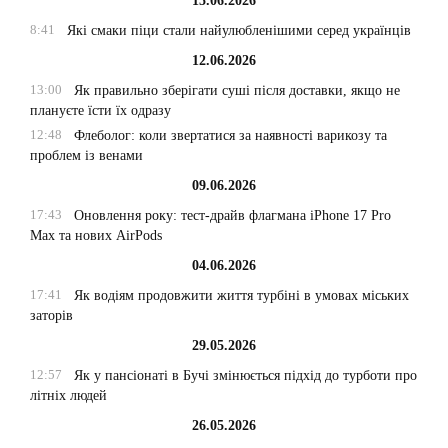
15.06.2026
8:41
Які смаки піци стали найулюбленішими серед українців
12.06.2026
13:00
Як правильно зберігати суші після доставки, якщо не
плануєте їсти їх одразу
12:48
Флеболог: коли звертатися за наявності варикозу та
проблем із венами
09.06.2026
17:43
Оновлення року: тест-драйв флагмана iPhone 17 Pro
Max та нових AirPods
04.06.2026
17:41
Як водіям продовжити життя турбіні в умовах міських
заторів
29.05.2026
12:57
Як у пансіонаті в Бучі змінюється підхід до турботи про
літніх людей
26.05.2026