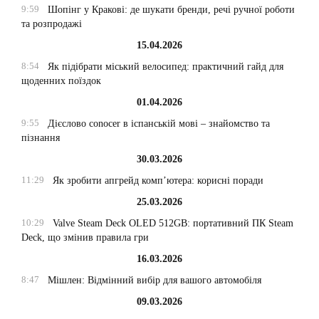
9:59
Шопінг у Кракові: де шукати бренди, речі ручної роботи
та розпродажі
15.04.2026
8:54
Як підібрати міський велосипед: практичний гайд для
щоденних поїздок
01.04.2026
9:55
Дієслово conocer в іспанській мові – знайомство та
пізнання
30.03.2026
11:29
Як зробити апгрейд комп’ютера: корисні поради
25.03.2026
10:29
Valve Steam Deck OLED 512GB: портативний ПК Steam
Deck, що змінив правила гри
16.03.2026
8:47
Мішлен: Відмінний вибір для вашого автомобіля
09.03.2026