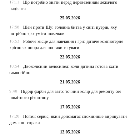
17:11
Що потрібно знати перед перевезенням лежачого
пацієнта
25.05.2026
17:58
Шен проти Шу: головна битва у світі пуерів, яку
потрібно зрозуміти новачкові
16:53
Робоче місце для навчання і гри: дитяче компютерне
крісло як опора для постави та уваги
22.05.2026
10:54
Двоколісний велосипед: коли дитина готова їхати
самостійно
21.05.2026
9:40
Підбір фарби для авто: точний колір для ремонту без
помітного різнотону
17.05.2026
17:20
Homsi: сервіс, який допомагає спокійніше вирішувати
домашні справи
12.05.2026