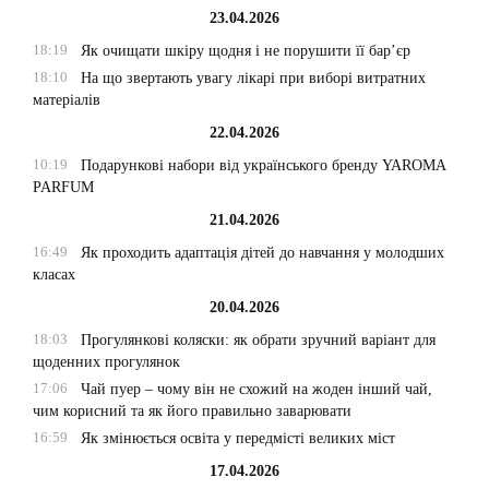
23.04.2026
18:19
Як очищати шкіру щодня і не порушити її бар’єр
18:10
На що звертають увагу лікарі при виборі витратних
матеріалів
22.04.2026
10:19
Подарункові набори від українського бренду YAROMA
PARFUM
21.04.2026
16:49
Як проходить адаптація дітей до навчання у молодших
класах
20.04.2026
18:03
Прогулянкові коляски: як обрати зручний варіант для
щоденних прогулянок
17:06
Чай пуер – чому він не схожий на жоден інший чай,
чим корисний та як його правильно заварювати
16:59
Як змінюється освіта у передмісті великих міст
17.04.2026