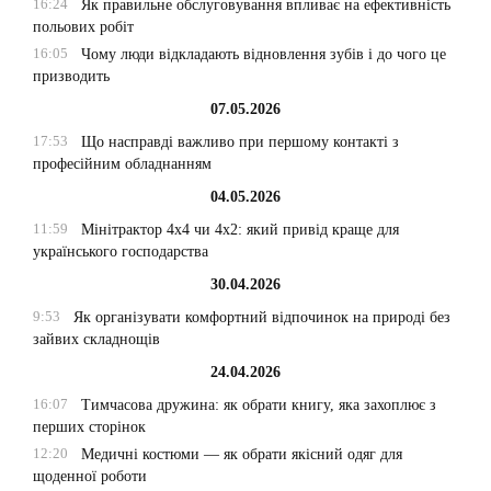
16:24
Як правильне обслуговування впливає на ефективність
польових робіт
16:05
Чому люди відкладають відновлення зубів і до чого це
призводить
07.05.2026
17:53
Що насправді важливо при першому контакті з
професійним обладнанням
04.05.2026
11:59
Мінітрактор 4х4 чи 4х2: який привід краще для
українського господарства
30.04.2026
9:53
Як організувати комфортний відпочинок на природі без
зайвих складнощів
24.04.2026
16:07
Тимчасова дружина: як обрати книгу, яка захоплює з
перших сторінок
12:20
Медичні костюми — як обрати якісний одяг для
щоденної роботи