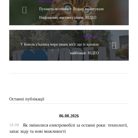
Hot News
Пухнаста екзотика: у Луцьку влаштували
Національну виставку кішок. ВІДЕО
Hot News
У Ковель з'їхалися мери інших міст: що їх вразило
найбільше. ВІДЕО
Останні публікації
06.08.2026
18:08
Як змінилися електромобілі за останні роки: технології,
запас ходу та нові можливості