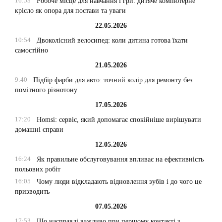
16:53
Робоче місце для навчання і гри: дитяче компютерне
крісло як опора для постави та уваги
22.05.2026
10:54
Двоколісний велосипед: коли дитина готова їхати
самостійно
21.05.2026
9:40
Підбір фарби для авто: точний колір для ремонту без
помітного різнотону
17.05.2026
17:20
Homsi: сервіс, який допомагає спокійніше вирішувати
домашні справи
12.05.2026
16:24
Як правильне обслуговування впливає на ефективність
польових робіт
16:05
Чому люди відкладають відновлення зубів і до чого це
призводить
07.05.2026
17:53
Що насправді важливо при першому контакті з