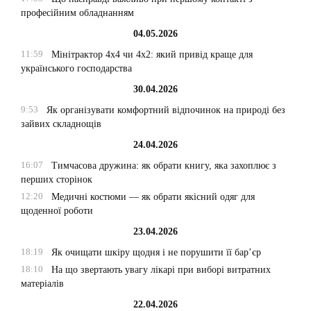
професійним обладнанням
04.05.2026
11:59
Мінітрактор 4х4 чи 4х2: який привід краще для
українського господарства
30.04.2026
9:53
Як організувати комфортний відпочинок на природі без
зайвих складнощів
24.04.2026
16:07
Тимчасова дружина: як обрати книгу, яка захоплює з
перших сторінок
12:20
Медичні костюми — як обрати якісний одяг для
щоденної роботи
23.04.2026
18:19
Як очищати шкіру щодня і не порушити її бар’єр
18:10
На що звертають увагу лікарі при виборі витратних
матеріалів
22.04.2026