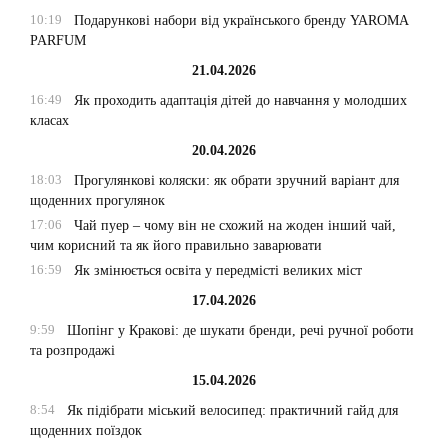
10:19
Подарункові набори від українського бренду YAROMA
PARFUM
21.04.2026
16:49
Як проходить адаптація дітей до навчання у молодших
класах
20.04.2026
18:03
Прогулянкові коляски: як обрати зручний варіант для
щоденних прогулянок
17:06
Чай пуер – чому він не схожий на жоден інший чай,
чим корисний та як його правильно заварювати
16:59
Як змінюється освіта у передмісті великих міст
17.04.2026
9:59
Шопінг у Кракові: де шукати бренди, речі ручної роботи
та розпродажі
15.04.2026
8:54
Як підібрати міський велосипед: практичний гайд для
щоденних поїздок