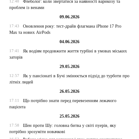
12:48
Флеболог: коли звертатися за наявності варикозу та
проблем із венами
09.06.2026
17:43
Оновлення року: тест-драйв флагмана iPhone 17 Pro
Max та нових AirPods
04.06.2026
17:41
Як водіям продовжити життя турбіні в умовах міських
заторів
29.05.2026
12:57
Як у пансіонаті в Бучі змінюється підхід до турботи про
літніх людей
26.05.2026
17:11
Що потрібно знати перед перевезенням лежачого
пацієнта
25.05.2026
17:58
Шен проти Шу: головна битва у світі пуерів, яку
потрібно зрозуміти новачкові