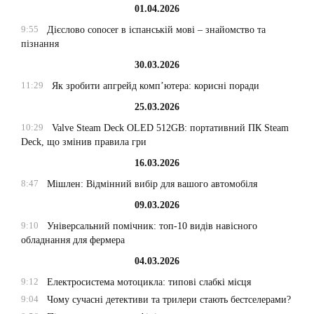
01.04.2026
9:55
Дієслово conocer в іспанській мові – знайомство та
пізнання
30.03.2026
11:29
Як зробити апгрейд комп’ютера: корисні поради
25.03.2026
10:29
Valve Steam Deck OLED 512GB: портативний ПК Steam
Deck, що змінив правила гри
16.03.2026
8:47
Мішлен: Відмінний вибір для вашого автомобіля
09.03.2026
9:10
Універсальний помічник: топ-10 видів навісного
обладнання для фермера
04.03.2026
9:12
Електросистема мотоцикла: типові слабкі місця
9:04
Чому сучасні детективи та трилери стають бестселерами?