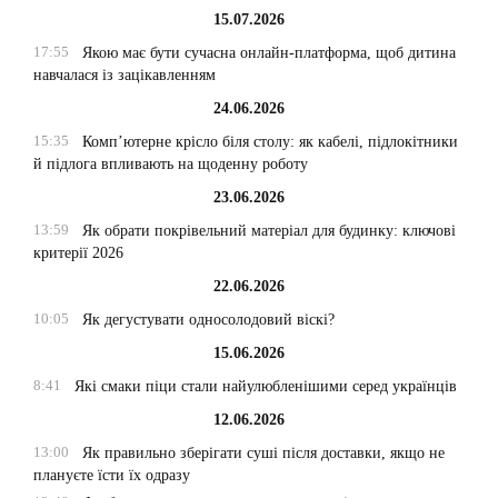
15.07.2026
17:55
Якою має бути сучасна онлайн-платформа, щоб дитина
навчалася із зацікавленням
24.06.2026
15:35
Комп’ютерне крісло біля столу: як кабелі, підлокітники
й підлога впливають на щоденну роботу
23.06.2026
13:59
Як обрати покрівельний матеріал для будинку: ключові
критерії 2026
22.06.2026
10:05
Як дегустувати односолодовий віскі?
15.06.2026
8:41
Які смаки піци стали найулюбленішими серед українців
12.06.2026
13:00
Як правильно зберігати суші після доставки, якщо не
плануєте їсти їх одразу