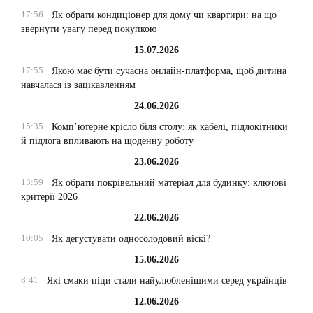
17:56
Як обрати кондиціонер для дому чи квартири: на що
звернути увагу перед покупкою
15.07.2026
17:55
Якою має бути сучасна онлайн-платформа, щоб дитина
навчалася із зацікавленням
24.06.2026
15:35
Комп’ютерне крісло біля столу: як кабелі, підлокітники
й підлога впливають на щоденну роботу
23.06.2026
13:59
Як обрати покрівельний матеріал для будинку: ключові
критерії 2026
22.06.2026
10:05
Як дегустувати односолодовий віскі?
15.06.2026
8:41
Які смаки піци стали найулюбленішими серед українців
12.06.2026