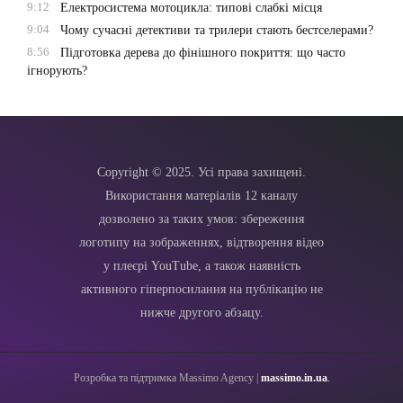
9:12
Електросистема мотоцикла: типові слабкі місця
9:04
Чому сучасні детективи та трилери стають бестселерами?
8:56
Підготовка дерева до фінішного покриття: що часто
ігнорують?
Copyright © 2025. Усі права захищені.
Використання матеріалів 12 каналу
дозволено за таких умов: збереження
логотипу на зображеннях, відтворення відео
у плеєрі YouTube, а також наявність
активного гіперпосилання на публікацію не
нижче другого абзацу.
Розробка та підтримка Massimo Agency |
massimo.in.ua
.