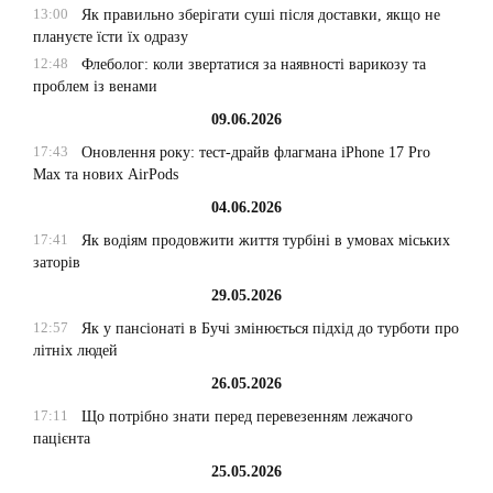
13:00
Як правильно зберігати суші після доставки, якщо не
плануєте їсти їх одразу
12:48
Флеболог: коли звертатися за наявності варикозу та
проблем із венами
09.06.2026
17:43
Оновлення року: тест-драйв флагмана iPhone 17 Pro
Max та нових AirPods
04.06.2026
17:41
Як водіям продовжити життя турбіні в умовах міських
заторів
29.05.2026
12:57
Як у пансіонаті в Бучі змінюється підхід до турботи про
літніх людей
26.05.2026
17:11
Що потрібно знати перед перевезенням лежачого
пацієнта
25.05.2026