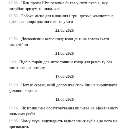
17:58
Шен проти Шу: головна битва у світі пуерів, яку
потрібно зрозуміти новачкові
16:53
Робоче місце для навчання і гри: дитяче компютерне
крісло як опора для постави та уваги
22.05.2026
10:54
Двоколісний велосипед: коли дитина готова їхати
самостійно
21.05.2026
9:40
Підбір фарби для авто: точний колір для ремонту без
помітного різнотону
17.05.2026
17:20
Homsi: сервіс, який допомагає спокійніше вирішувати
домашні справи
12.05.2026
16:24
Як правильне обслуговування впливає на ефективність
польових робіт
16:05
Чому люди відкладають відновлення зубів і до чого це
призводить