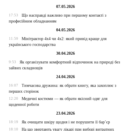
07.05.2026
17:53
Що насправді важливо при першому контакті з
професійним обладнанням
04.05.2026
11:59
Мінітрактор 4х4 чи 4х2: який привід краще для
українського господарства
30.04.2026
9:53
Як організувати комфортний відпочинок на природі без
зайвих складнощів
24.04.2026
16:07
Тимчасова дружина: як обрати книгу, яка захоплює з
перших сторінок
12:20
Медичні костюми — як обрати якісний одяг для
щоденної роботи
23.04.2026
18:19
Як очищати шкіру щодня і не порушити її бар’єр
18:10
На що звертають увагу лікарі при виборі витратних