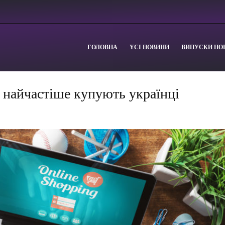
ГОЛОВНА
YСІ НОВИНИ
ВИПУСКИ НО
 найчастіше купують українці