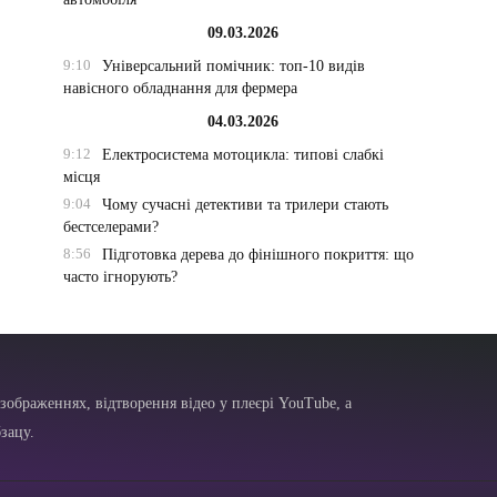
09.03.2026
9:10
Універсальний помічник: топ-10 видів
навісного обладнання для фермера
04.03.2026
9:12
Електросистема мотоцикла: типові слабкі
місця
9:04
Чому сучасні детективи та трилери стають
бестселерами?
8:56
Підготовка дерева до фінішного покриття: що
часто ігнорують?
зображеннях, відтворення відео у плеєрі YouTube, а
зацу.