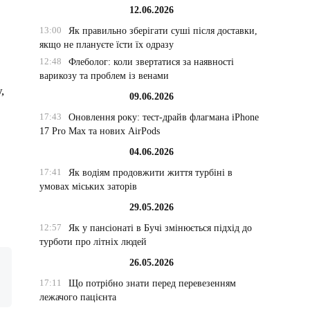
12.06.2026
13:00
Як правильно зберігати суші після доставки,
якщо не плануєте їсти їх одразу
12:48
Флеболог: коли звертатися за наявності
варикозу та проблем із венами
,
09.06.2026
17:43
Оновлення року: тест-драйв флагмана iPhone
17 Pro Max та нових AirPods
04.06.2026
17:41
Як водіям продовжити життя турбіні в
умовах міських заторів
29.05.2026
12:57
Як у пансіонаті в Бучі змінюється підхід до
турботи про літніх людей
26.05.2026
17:11
Що потрібно знати перед перевезенням
лежачого пацієнта