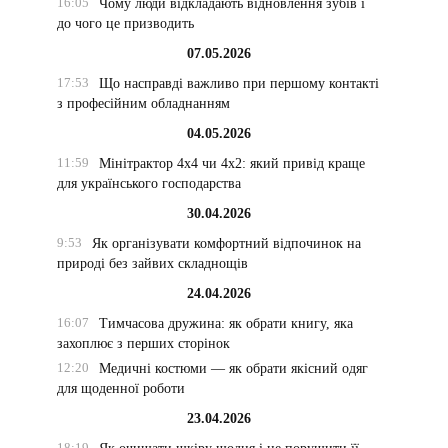
16:05
Чому люди відкладають відновлення зубів і
до чого це призводить
07.05.2026
17:53
Що насправді важливо при першому контакті
з професійним обладнанням
04.05.2026
11:59
Мінітрактор 4х4 чи 4х2: який привід краще
для українського господарства
30.04.2026
9:53
Як організувати комфортний відпочинок на
природі без зайвих складнощів
24.04.2026
16:07
Тимчасова дружина: як обрати книгу, яка
захоплює з перших сторінок
12:20
Медичні костюми — як обрати якісний одяг
для щоденної роботи
23.04.2026
18:19