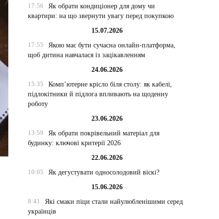
17:56
Як обрати кондиціонер для дому чи
квартири: на що звернути увагу перед покупкою
15.07.2026
17:55
Якою має бути сучасна онлайн-платформа,
щоб дитина навчалася із зацікавленням
24.06.2026
15:35
Комп’ютерне крісло біля столу: як кабелі,
підлокітники й підлога впливають на щоденну
роботу
23.06.2026
13:59
Як обрати покрівельний матеріал для
будинку: ключові критерії 2026
22.06.2026
10:05
Як дегустувати односолодовий віскі?
15.06.2026
8:41
Які смаки піци стали найулюбленішими серед
українців