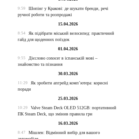
9:59
Шопінг у Кракові: де шукати бренди, речі
ручної роботи та розпродажі
15.04.2026
8:54
Як підібрати міський велосипед: практичний
гайд для щоденних поїздок
01.04.2026
9:55
Дієслово conocer в іспанській мові –
знайомство та пізнання
30.03.2026
11:29
Як зробити апгрейд комп’ютера: корисні
поради
25.03.2026
10:29
Valve Steam Deck OLED 512GB: портативний
ПК Steam Deck, що змінив правила гри
16.03.2026
8:47
Мішлен: Відмінний вибір для вашого
автомобіля