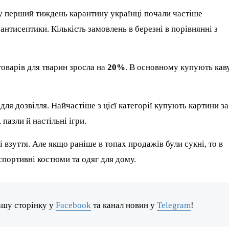
у перший тиждень карантину українці почали частіше
антисептики. Кількість замовлень в березні в порівнянні з
товарів для тварин зросла на
20%
. В основному купують каву
я дозвілля. Найчастіше з цієї категорії купують картини за
пазли й настільні ігри.
взуття. Але якщо раніше в топах продажів були сукні, то в
 спортивні костюми та одяг для дому.
ашу сторінку у
Facebook
та канал новин у
Telegram
!