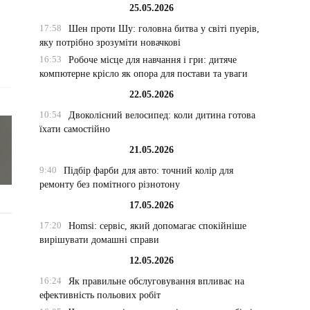
25.05.2026
17:58
Шен проти Шу: головна битва у світі пуерів,
яку потрібно зрозуміти новачкові
16:53
Робоче місце для навчання і гри: дитяче
компютерне крісло як опора для постави та уваги
22.05.2026
10:54
Двоколісний велосипед: коли дитина готова
їхати самостійно
21.05.2026
9:40
Підбір фарби для авто: точний колір для
ремонту без помітного різнотону
17.05.2026
17:20
Homsi: сервіс, який допомагає спокійніше
вирішувати домашні справи
12.05.2026
16:24
Як правильне обслуговування впливає на
ефективність польових робіт