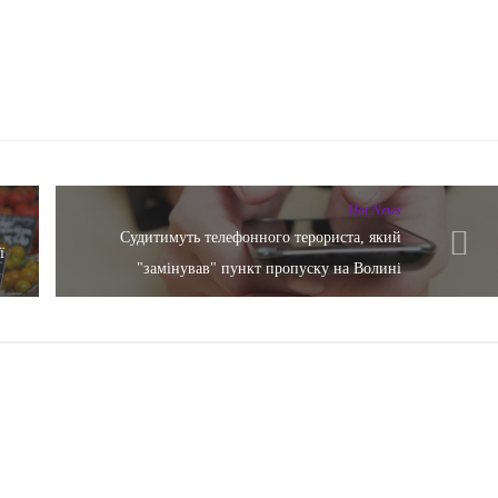
Hot News
Судитимуть телефонного терориста, який
ї
"замінував" пункт пропуску на Волині