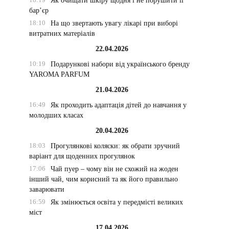
Як очищати шкіру щодня і не порушити її
бар’єр
18:10
На що звертають увагу лікарі при виборі
витратних матеріалів
22.04.2026
10:19
Подарункові набори від українського бренду
YAROMA PARFUM
21.04.2026
16:49
Як проходить адаптація дітей до навчання у
молодших класах
20.04.2026
18:03
Прогулянкові коляски: як обрати зручний
варіант для щоденних прогулянок
17:06
Чай пуер – чому він не схожий на жоден
інший чай, чим корисний та як його правильно
заварювати
16:59
Як змінюється освіта у передмісті великих
міст
17.04.2026