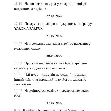
18:10
На що звертають увагу лікарі при виборі
витратних матеріалів
22.04.2026
10:19
Подарункові набори від українського бренду
YAROMA PARFUM
21.04.2026
16:49
Як проходить адаптація дітей до навчання у
молодших класах
20.04.2026
18:03
Прогулянкові коляски: як обрати зручний
варіант для щоденних прогулянок
17:06
Чай пуер – чому він не схожий на жоден
інший чай, чим корисний та як його правильно
заварювати
16:59
Як змінюється освіта у передмісті великих
міст
17.04.2026
9:59
Шопінг у Кракові: де шукати бренди, речі