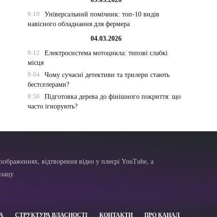
9:10
Універсальний помічник: топ-10 видів
навісного обладнання для фермера
04.03.2026
9:12
Електросистема мотоцикла: типові слабкі
місця
9:04
Чому сучасні детективи та трилери стають
бестселерами?
8:56
Підготовка дерева до фінішного покриття: що
часто ігнорують?
зображеннях, відтворення відео у плеєрі YouTube, а
зацу.
А
СТРУКТУРА ВЛАСНОСТІ
КОНТАКТИ
ПРО КАНАЛ