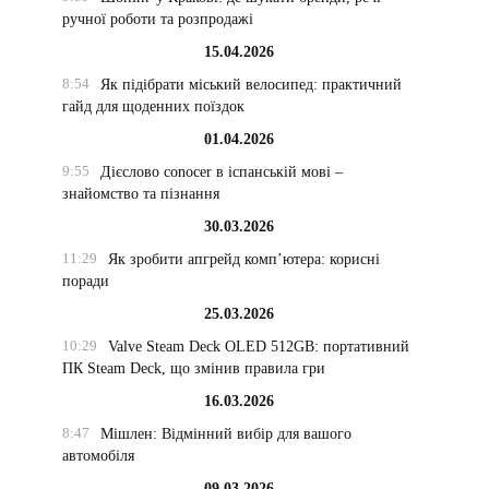
ручної роботи та розпродажі
15.04.2026
8:54
Як підібрати міський велосипед: практичний
гайд для щоденних поїздок
01.04.2026
9:55
Дієслово conocer в іспанській мові –
знайомство та пізнання
30.03.2026
11:29
Як зробити апгрейд комп’ютера: корисні
поради
25.03.2026
10:29
Valve Steam Deck OLED 512GB: портативний
ПК Steam Deck, що змінив правила гри
16.03.2026
8:47
Мішлен: Відмінний вибір для вашого
автомобіля
09.03.2026