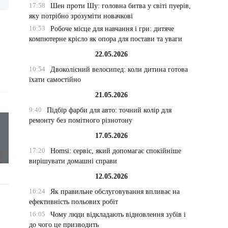
17:58
Шен проти Шу: головна битва у світі пуерів,
яку потрібно зрозуміти новачкові
16:53
Робоче місце для навчання і гри: дитяче
компютерне крісло як опора для постави та уваги
22.05.2026
10:54
Двоколісний велосипед: коли дитина готова
їхати самостійно
21.05.2026
9:40
Підбір фарби для авто: точний колір для
ремонту без помітного різнотону
17.05.2026
17:20
Homsi: сервіс, який допомагає спокійніше
вирішувати домашні справи
12.05.2026
16:24
Як правильне обслуговування впливає на
ефективність польових робіт
16:05
Чому люди відкладають відновлення зубів і
до чого це призводить