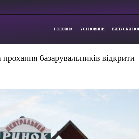
ГОЛОВНА
YСІ НОВИНИ
ВИПУСКИ НО
а прохання базарувальників відкрити