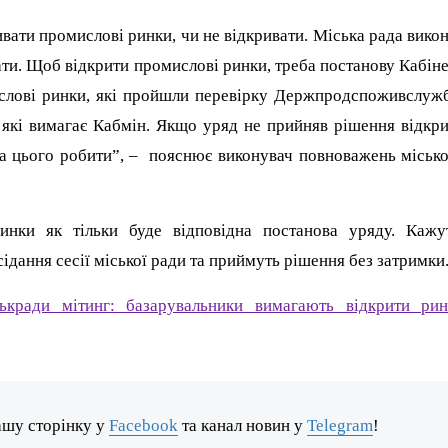
вати промислові ринки, чи не відкривати. Міська рада вико
вати. Щоб відкрити промислові ринки, треба постанову Кабін
ислові ринки, які пройшли перевірку Держпродспоживслуж
 які вимагає Кабмін. Якщо уряд не прийняв рішення відкр
ва цього робити”, – пояснює виконувач повноважень міськ
инки як тільки буде відповідна постанова уряду. Кажу
ідання сесії міської ради та приймуть рішення без затримки
ькради мітинг: базарувальники вимагають відкрити рин
ашу сторінку у
Facebook
та канал новин у
Telegram
!