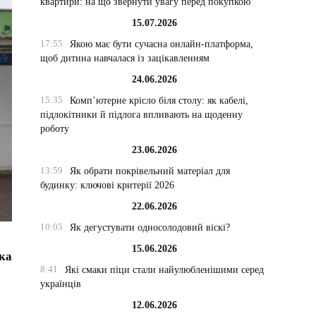
квартири: на що звернути увагу перед покупкою
15.07.2026
17:55
Якою має бути сучасна онлайн-платформа,
щоб дитина навчалася із зацікавленням
24.06.2026
15:35
Комп’ютерне крісло біля столу: як кабелі,
підлокітники й підлога впливають на щоденну
роботу
23.06.2026
13:59
Як обрати покрівельний матеріал для
будинку: ключові критерії 2026
22.06.2026
10:05
Як дегустувати односолодовий віскі?
15.06.2026
ька
8:41
Які смаки піци стали найулюбленішими серед
українців
12.06.2026