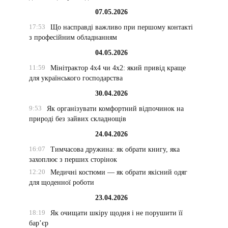
07.05.2026
17:53
Що насправді важливо при першому контакті
з професійним обладнанням
04.05.2026
11:59
Мінітрактор 4х4 чи 4х2: який привід краще
для українського господарства
30.04.2026
9:53
Як організувати комфортний відпочинок на
природі без зайвих складнощів
24.04.2026
16:07
Тимчасова дружина: як обрати книгу, яка
захоплює з перших сторінок
12:20
Медичні костюми — як обрати якісний одяг
для щоденної роботи
23.04.2026
18:19
Як очищати шкіру щодня і не порушити її
бар’єр