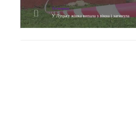
Yсі новини
У Луцьку жінка випала з вікна і загинула