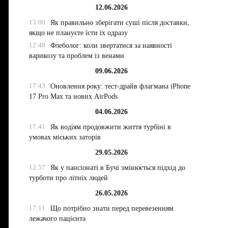
12.06.2026
13:00
Як правильно зберігати суші після доставки,
якщо не плануєте їсти їх одразу
12:48
Флеболог: коли звертатися за наявності
варикозу та проблем із венами
09.06.2026
17:43
Оновлення року: тест-драйв флагмана iPhone
17 Pro Max та нових AirPods
04.06.2026
17:41
Як водіям продовжити життя турбіні в
умовах міських заторів
29.05.2026
12:57
Як у пансіонаті в Бучі змінюється підхід до
турботи про літніх людей
26.05.2026
17:11
Що потрібно знати перед перевезенням
лежачого пацієнта