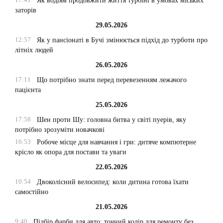
Як водіям продовжити життя турбіні в умовах міських
заторів
29.05.2026
12:57
Як у пансіонаті в Бучі змінюється підхід до турботи про
літніх людей
26.05.2026
17:11
Що потрібно знати перед перевезенням лежачого
пацієнта
25.05.2026
17:58
Шен проти Шу: головна битва у світі пуерів, яку
потрібно зрозуміти новачкові
16:53
Робоче місце для навчання і гри: дитяче компютерне
крісло як опора для постави та уваги
22.05.2026
10:54
Двоколісний велосипед: коли дитина готова їхати
самостійно
21.05.2026
9:40
Підбір фарби для авто: точний колір для ремонту без