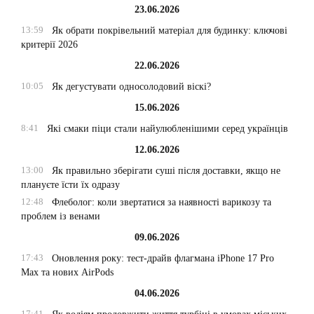
23.06.2026
13:59
Як обрати покрівельний матеріал для будинку: ключові
критерії 2026
22.06.2026
10:05
Як дегустувати односолодовий віскі?
15.06.2026
8:41
Які смаки піци стали найулюбленішими серед українців
12.06.2026
13:00
Як правильно зберігати суші після доставки, якщо не
плануєте їсти їх одразу
12:48
Флеболог: коли звертатися за наявності варикозу та
проблем із венами
09.06.2026
17:43
Оновлення року: тест-драйв флагмана iPhone 17 Pro
Max та нових AirPods
04.06.2026
17:41