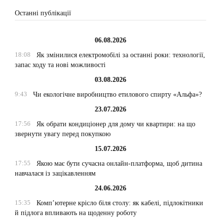
Останні публікації
06.08.2026
18:08
Як змінилися електромобілі за останні роки: технології,
запас ходу та нові можливості
03.08.2026
9:43
Чи екологічне виробництво етилового спирту «Альфа»?
23.07.2026
17:56
Як обрати кондиціонер для дому чи квартири: на що
звернути увагу перед покупкою
15.07.2026
17:55
Якою має бути сучасна онлайн-платформа, щоб дитина
навчалася із зацікавленням
24.06.2026
15:35
Комп’ютерне крісло біля столу: як кабелі, підлокітники
й підлога впливають на щоденну роботу