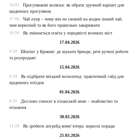
18:03
Прогулянкові коляски: як обрати зручний варіант для
щоденних прогулянок
17:06
Чай пуер – чому він не схожий на жоден інший чай,
чим корисний та як його правильно заварювати
16:59
Як змінюється освіта у передмісті великих міст
17.04.2026
9:59
Шопінг у Кракові: де шукати бренди, речі ручної роботи
та розпродажі
15.04.2026
8:54
Як підібрати міський велосипед: практичний гайд для
щоденних поїздок
01.04.2026
9:55
Дієслово conocer в іспанській мові – знайомство та
пізнання
30.03.2026
11:29
Як зробити апгрейд комп’ютера: корисні поради
25.03.2026