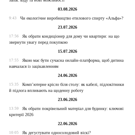
запас ходу та нові можливості
03.08.2026
9:43
Чи екологічне виробництво етилового спирту «Альфа»?
23.07.2026
17:56
Як обрати кондиціонер для дому чи квартири: на що
звернути увагу перед покупкою
15.07.2026
17:55
Якою має бути сучасна онлайн-платформа, щоб дитина
навчалася із зацікавленням
24.06.2026
15:35
Комп’ютерне крісло біля столу: як кабелі, підлокітники
й підлога впливають на щоденну роботу
23.06.2026
13:59
Як обрати покрівельний матеріал для будинку: ключові
критерії 2026
22.06.2026
10:05
Як дегустувати односолодовий віскі?