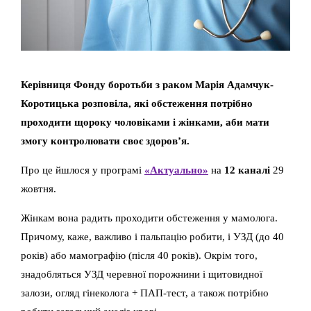
Керівниця Фонду боротьби з раком Марія Адамчук-
Коротицька розповіла, які обстеження потрібно
проходити щороку чоловіками і жінками, аби мати
змогу контролювати своє здоров’я.
Про це йшлося у програмі
«Актуально»
на
12 каналі
29
жовтня.
Жінкам вона радить проходити обстеження у мамолога.
Причому, каже, важливо і пальпацію робити, і УЗД (до 40
років) або мамографію (після 40 років). Окрім того,
знадобляться УЗД черевної порожнини і щитовидної
залози, огляд гінеколога + ПАП-тест, а також потрібно