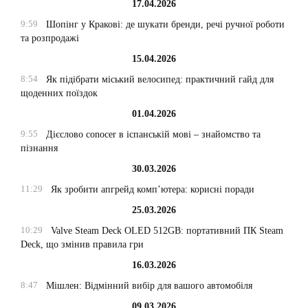
17.04.2026
9:59
Шопінг у Кракові: де шукати бренди, речі ручної роботи
та розпродажі
15.04.2026
8:54
Як підібрати міський велосипед: практичний гайд для
щоденних поїздок
01.04.2026
9:55
Дієслово conocer в іспанській мові – знайомство та
пізнання
30.03.2026
11:29
Як зробити апгрейд комп’ютера: корисні поради
25.03.2026
10:29
Valve Steam Deck OLED 512GB: портативний ПК Steam
Deck, що змінив правила гри
16.03.2026
8:47
Мішлен: Відмінний вибір для вашого автомобіля
09.03.2026