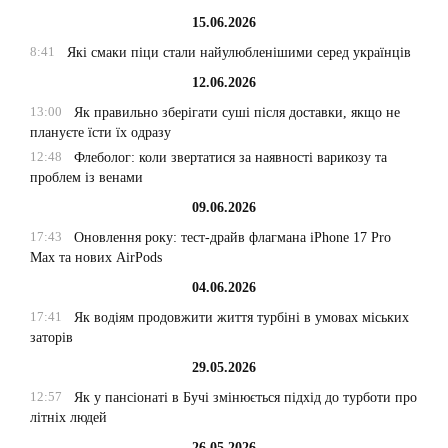
15.06.2026
8:41
Які смаки піци стали найулюбленішими серед українців
12.06.2026
13:00
Як правильно зберігати суші після доставки, якщо не
плануєте їсти їх одразу
12:48
Флеболог: коли звертатися за наявності варикозу та
проблем із венами
09.06.2026
17:43
Оновлення року: тест-драйв флагмана iPhone 17 Pro
Max та нових AirPods
04.06.2026
17:41
Як водіям продовжити життя турбіні в умовах міських
заторів
29.05.2026
12:57
Як у пансіонаті в Бучі змінюється підхід до турботи про
літніх людей
26.05.2026