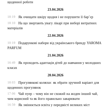
щоденної роботи
23.04.2026
18:19
Як очищати шкіру щодня і не порушити її бар’єр
18:10
На що звертають увагу лікарі при виборі витратних
матеріалів
22.04.2026
10:19
Подарункові набори від українського бренду YAROMA
PARFUM
21.04.2026
16:49
Як проходить адаптація дітей до навчання у молодших
класах
20.04.2026
18:03
Прогулянкові коляски: як обрати зручний варіант для
щоденних прогулянок
17:06
Чай пуер – чому він не схожий на жоден інший чай,
чим корисний та як його правильно заварювати
16:59
Як змінюється освіта у передмісті великих міст