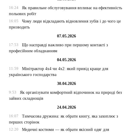
16:24
Як правильне обслуговування впливає на ефективність
польових робіт
16:05
Чому люди відкладають відновлення зубів і до чого це
призводить
07.05.2026
17:53
Що насправді важливо при першому контакті з
професійним обладнанням
04.05.2026
11:59
Мінітрактор 4х4 чи 4х2: який привід краще для
українського господарства
30.04.2026
9:53
Як організувати комфортний відпочинок на природі без
зайвих складнощів
24.04.2026
16:07
Тимчасова дружина: як обрати книгу, яка захоплює з
перших сторінок
12:20
Медичні костюми — як обрати якісний одяг для