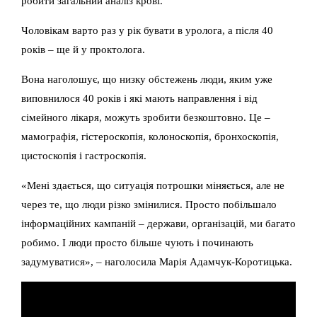
робити загальний аналіз крові.
Чоловікам варто раз у рік бувати в уролога, а після 40
років – ще й у проктолога.
Вона наголошує, що низку обстежень люди, яким уже
виповнилося 40 років і які мають направлення і від
сімейного лікаря, можуть зробити безкоштовно. Це –
мамографія, гістероскопія, колоноскопія, бронхоскопія,
цистоскопія і гастроскопія.
«Мені здається, що ситуація потрошки міняється, але не
через те, що люди різко змінилися. Просто побільшало
інформаційних кампаній – держави, організацій, ми багато
робимо. І люди просто більше чують і починають
задумуватися», – наголосила Марія Адамчук-Коротицька.