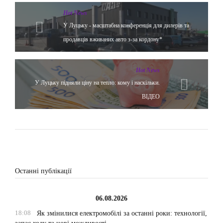
Hot News
У Луцьку - масштабна конференція для дилерів та
продавців вживаних авто з-за кордону*
Hot News
У Луцьку підняли ціну на тепло: кому і наскільки.
ВІДЕО
Останні публікації
06.08.2026
18:08
Як змінилися електромобілі за останні роки: технології,