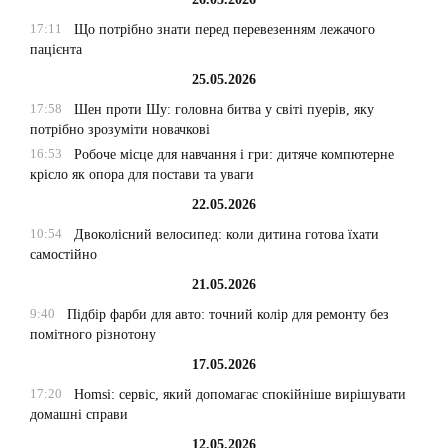
17:11
Що потрібно знати перед перевезенням лежачого
пацієнта
25.05.2026
17:58
Шен проти Шу: головна битва у світі пуерів, яку
потрібно зрозуміти новачкові
16:53
Робоче місце для навчання і гри: дитяче компютерне
крісло як опора для постави та уваги
22.05.2026
10:54
Двоколісний велосипед: коли дитина готова їхати
самостійно
21.05.2026
9:40
Підбір фарби для авто: точний колір для ремонту без
помітного різнотону
17.05.2026
17:20
Homsi: сервіс, який допомагає спокійніше вирішувати
домашні справи
12.05.2026