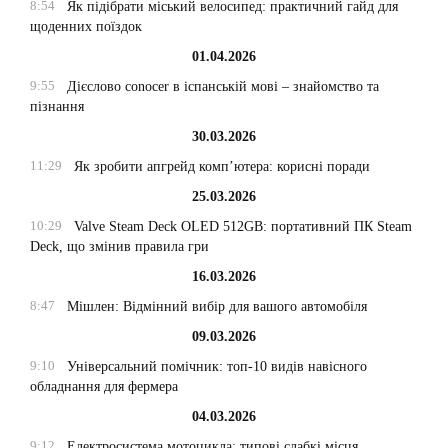
8:54
Як підібрати міський велосипед: практичний гайд для
щоденних поїздок
01.04.2026
9:55
Дієслово conocer в іспанській мові – знайомство та
пізнання
30.03.2026
11:29
Як зробити апгрейд комп’ютера: корисні поради
25.03.2026
10:29
Valve Steam Deck OLED 512GB: портативний ПК Steam
Deck, що змінив правила гри
16.03.2026
8:47
Мішлен: Відмінний вибір для вашого автомобіля
09.03.2026
9:10
Універсальний помічник: топ-10 видів навісного
обладнання для фермера
04.03.2026
9:12
Електросистема мотоцикла: типові слабкі місця