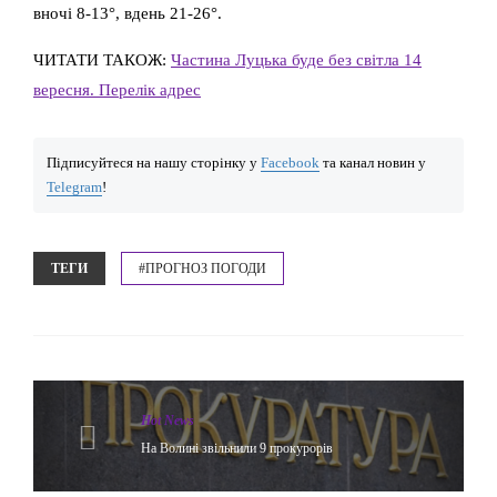
вночi 8-13°, вдень 21-26°.
ЧИТАТИ ТАКОЖ:
Частина Луцька буде без світла 14
вересня. Перелік адрес
Підписуйтеся на нашу сторінку у
Facebook
та канал новин у
Telegram
!
ТЕГИ
#ПРОГНОЗ ПОГОДИ
Hot News
На Волині звільнили 9 прокурорів