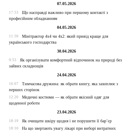
07.05.2026
17:53
Що насправді важливо при першому контакті з
професійним обладнанням
04.05.2026
11:59
Мінітрактор 4х4 чи 4х2: який привід краще для
українського господарства
30.04.2026
9:53
Як організувати комфортний відпочинок на природі без
зайвих складнощів
24.04.2026
16:07
Тимчасова дружина: як обрати книгу, яка захоплює з
перших сторінок
12:20
Медичні костюми — як обрати якісний одяг для
щоденної роботи
23.04.2026
18:19
Як очищати шкіру щодня і не порушити її бар’єр
18:10
На що звертають увагу лікарі при виборі витратних