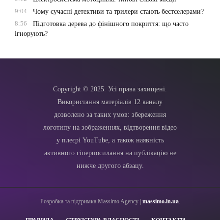
9:04
Чому сучасні детективи та трилери стають бестселерами?
8:56
Підготовка дерева до фінішного покриття: що часто
ігнорують?
Copyright © 2025. Усі права захищені.
Використання матеріалів 12 каналу
дозволено за таких умов: збереження
логотипу на зображеннях, відтворення відео
у плеєрі YouTube, а також наявність
активного гіперпосилання на публікацію не
нижче другого абзацу.
Розробка та підтримка Massimo Agency |
massimo.in.ua
.