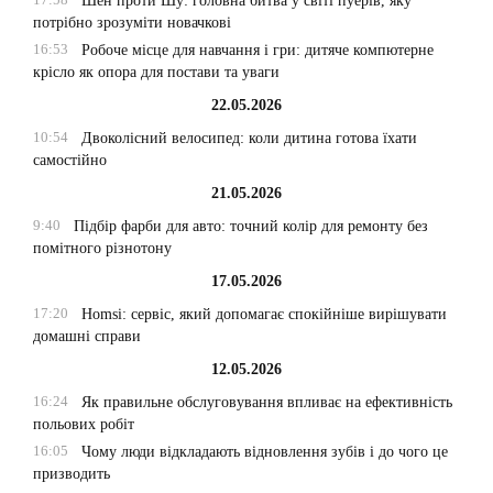
Шен проти Шу: головна битва у світі пуерів, яку
потрібно зрозуміти новачкові
16:53
Робоче місце для навчання і гри: дитяче компютерне
крісло як опора для постави та уваги
22.05.2026
10:54
Двоколісний велосипед: коли дитина готова їхати
самостійно
21.05.2026
9:40
Підбір фарби для авто: точний колір для ремонту без
помітного різнотону
17.05.2026
17:20
Homsi: сервіс, який допомагає спокійніше вирішувати
домашні справи
12.05.2026
16:24
Як правильне обслуговування впливає на ефективність
польових робіт
16:05
Чому люди відкладають відновлення зубів і до чого це
призводить