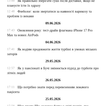
13:00
Як правильно зберігати суші після доставки, якщо не
плануєте їсти їх одразу
12:48
Флеболог: коли звертатися за наявності варикозу та
проблем із венами
09.06.2026
17:43
Оновлення року: тест-драйв флагмана iPhone 17 Pro
Max та нових AirPods
04.06.2026
17:41
Як водіям продовжити життя турбіні в умовах міських
заторів
29.05.2026
12:57
Як у пансіонаті в Бучі змінюється підхід до турботи про
літніх людей
26.05.2026
17:11
Що потрібно знати перед перевезенням лежачого
пацієнта
25.05.2026
17:58