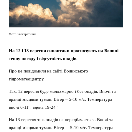
Фото ілюстративне
На 12 і 13 вересня синоптики прогнозують на Волині
теплу погоду і відсутність опадів.
Про це повідомили на сайті Волинського
гідрометеоцентру.
Так, 12 вересня буде малохмарно і без опадiв. Вночі та
вранці місцями туман. Вiтер – 5-10 м/с. Температура
вночi 6-11°, вдень 19-24°.
На 13 вересня теж опадів не передбачається. Вночі та
вранці місцями туман. Вiтер – 5-10 м/с. Температура