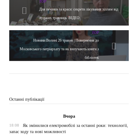
TOP
Для печінки та краси: секрети лікування зіллям від
луцьких травниць. ВІДЕО
TOP
Новини Волині 26 травня | Повернення до
Московського патріархату та як вилучають книги з
бібліотек
Останні публікації
Вчора
18:08
Як змінилися електромобілі за останні роки: технології,
запас ходу та нові можливості