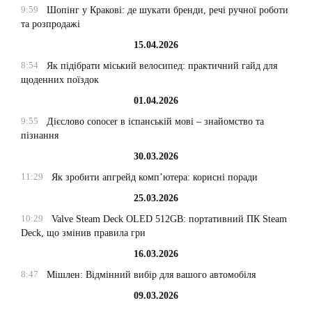
9:59
Шопінг у Кракові: де шукати бренди, речі ручної роботи
та розпродажі
15.04.2026
8:54
Як підібрати міський велосипед: практичний гайд для
щоденних поїздок
01.04.2026
9:55
Дієслово conocer в іспанській мові – знайомство та
пізнання
30.03.2026
11:29
Як зробити апгрейд комп’ютера: корисні поради
25.03.2026
10:29
Valve Steam Deck OLED 512GB: портативний ПК Steam
Deck, що змінив правила гри
16.03.2026
8:47
Мішлен: Відмінний вибір для вашого автомобіля
09.03.2026