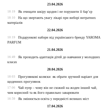
23.04.2026
18:19
Як очищати шкіру щодня і не порушити її бар’єр
18:10
На що звертають увагу лікарі при виборі витратних
матеріалів
22.04.2026
10:19
Подарункові набори від українського бренду YAROMA
PARFUM
21.04.2026
16:49
Як проходить адаптація дітей до навчання у молодших
класах
20.04.2026
18:03
Прогулянкові коляски: як обрати зручний варіант для
щоденних прогулянок
17:06
Чай пуер – чому він не схожий на жоден інший чай,
чим корисний та як його правильно заварювати
16:59
Як змінюється освіта у передмісті великих міст
17.04.2026