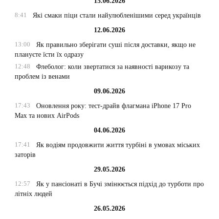
15.06.2026
8:41
Які смаки піци стали найулюбленішими серед українців
12.06.2026
13:00
Як правильно зберігати суші після доставки, якщо не
плануєте їсти їх одразу
12:48
Флеболог: коли звертатися за наявності варикозу та
проблем із венами
09.06.2026
17:43
Оновлення року: тест-драйв флагмана iPhone 17 Pro
Max та нових AirPods
04.06.2026
17:41
Як водіям продовжити життя турбіні в умовах міських
заторів
29.05.2026
12:57
Як у пансіонаті в Бучі змінюється підхід до турботи про
літніх людей
26.05.2026