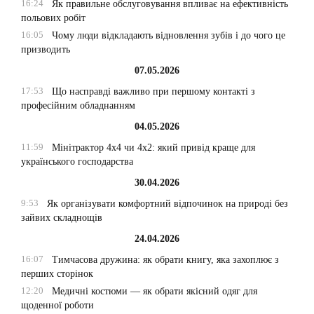
16:24
Як правильне обслуговування впливає на ефективність
польових робіт
16:05
Чому люди відкладають відновлення зубів і до чого це
призводить
07.05.2026
17:53
Що насправді важливо при першому контакті з
професійним обладнанням
04.05.2026
11:59
Мінітрактор 4х4 чи 4х2: який привід краще для
українського господарства
30.04.2026
9:53
Як організувати комфортний відпочинок на природі без
зайвих складнощів
24.04.2026
16:07
Тимчасова дружина: як обрати книгу, яка захоплює з
перших сторінок
12:20
Медичні костюми — як обрати якісний одяг для
щоденної роботи