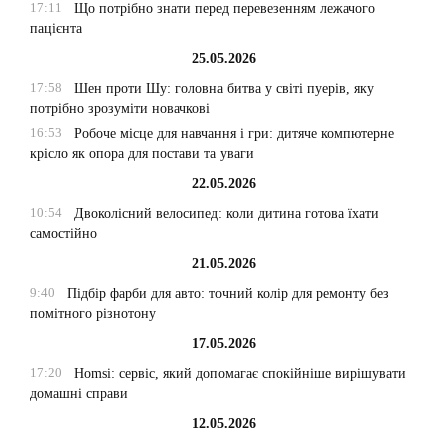
17:11
Що потрібно знати перед перевезенням лежачого
пацієнта
25.05.2026
17:58
Шен проти Шу: головна битва у світі пуерів, яку
потрібно зрозуміти новачкові
16:53
Робоче місце для навчання і гри: дитяче компютерне
крісло як опора для постави та уваги
22.05.2026
10:54
Двоколісний велосипед: коли дитина готова їхати
самостійно
21.05.2026
9:40
Підбір фарби для авто: точний колір для ремонту без
помітного різнотону
17.05.2026
17:20
Homsi: сервіс, який допомагає спокійніше вирішувати
домашні справи
12.05.2026