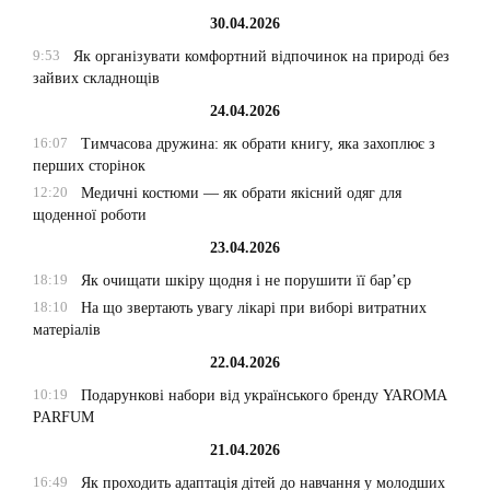
30.04.2026
9:53
Як організувати комфортний відпочинок на природі без
зайвих складнощів
24.04.2026
16:07
Тимчасова дружина: як обрати книгу, яка захоплює з
перших сторінок
12:20
Медичні костюми — як обрати якісний одяг для
щоденної роботи
23.04.2026
18:19
Як очищати шкіру щодня і не порушити її бар’єр
18:10
На що звертають увагу лікарі при виборі витратних
матеріалів
22.04.2026
10:19
Подарункові набори від українського бренду YAROMA
PARFUM
21.04.2026
16:49
Як проходить адаптація дітей до навчання у молодших