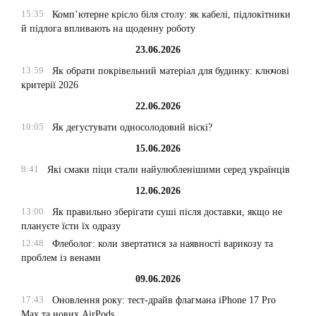
15:35
Комп’ютерне крісло біля столу: як кабелі, підлокітники
й підлога впливають на щоденну роботу
23.06.2026
13:59
Як обрати покрівельний матеріал для будинку: ключові
критерії 2026
22.06.2026
10:05
Як дегустувати односолодовий віскі?
15.06.2026
8:41
Які смаки піци стали найулюбленішими серед українців
12.06.2026
13:00
Як правильно зберігати суші після доставки, якщо не
плануєте їсти їх одразу
12:48
Флеболог: коли звертатися за наявності варикозу та
проблем із венами
09.06.2026
17:43
Оновлення року: тест-драйв флагмана iPhone 17 Pro
Max та нових AirPods