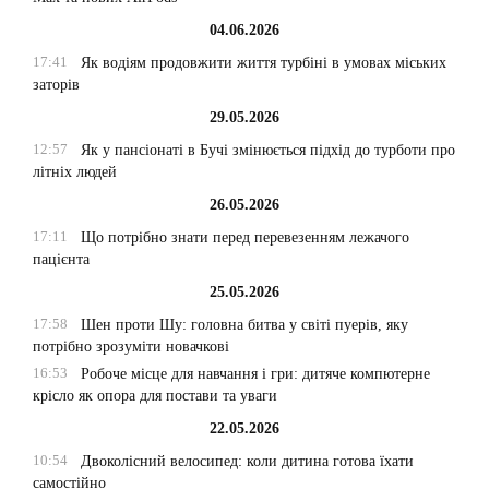
04.06.2026
17:41
Як водіям продовжити життя турбіні в умовах міських
заторів
29.05.2026
12:57
Як у пансіонаті в Бучі змінюється підхід до турботи про
літніх людей
26.05.2026
17:11
Що потрібно знати перед перевезенням лежачого
пацієнта
25.05.2026
17:58
Шен проти Шу: головна битва у світі пуерів, яку
потрібно зрозуміти новачкові
16:53
Робоче місце для навчання і гри: дитяче компютерне
крісло як опора для постави та уваги
22.05.2026
10:54
Двоколісний велосипед: коли дитина готова їхати
самостійно