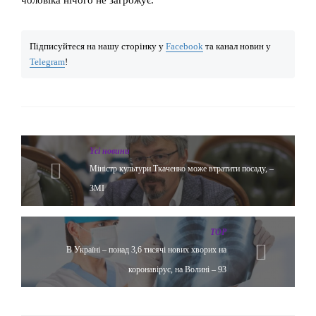
Підписуйтеся на нашу сторінку у
Facebook
та канал новин у
Telegram
!
Yсі новини
Міністр культури Ткаченко може втратити посаду, –
ЗМІ
TOP
В Україні – понад 3,6 тисячі нових хворих на
коронавірус, на Волині – 93