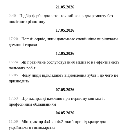
21.05.2026
9:40
Підбір фарби для авто: точний колір для ремонту без
помітного різнотону
17.05.2026
17:20
Homsi: сервіс, який допомагає спокійніше вирішувати
домашні справи
12.05.2026
16:24
Як правильне обслуговування впливає на ефективність
польових робіт
16:05
Чому люди відкладають відновлення зубів і до чого це
призводить
07.05.2026
17:53
Що насправді важливо при першому контакті з
професійним обладнанням
04.05.2026
11:59
Мінітрактор 4х4 чи 4х2: який привід краще для
українського господарства