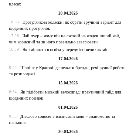
класах
20.04.2026
18:03
Прогулянкові коляски: як обрати зручний варіант для
щоденних прогулянок
17:06
Чай пуер – чому він не схожий на жоден інший чай,
чим корисний та як його правильно заварювати
16:59
Як змінюється освіта у передмісті великих міст
17.04.2026
9:59
Шопінг у Кракові: де шукати бренди, речі ручної роботи
та розпродажі
15.04.2026
8:54
Як підібрати міський велосипед: практичний гайд для
щоденних поїздок
01.04.2026
9:55
Дієслово conocer в іспанській мові – знайомство та
пізнання
30.03.2026