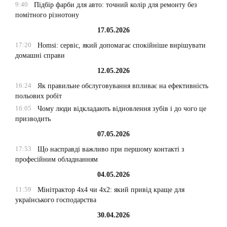
9:40
Підбір фарби для авто: точний колір для ремонту без
помітного різнотону
17.05.2026
17:20
Homsi: сервіс, який допомагає спокійніше вирішувати
домашні справи
12.05.2026
16:24
Як правильне обслуговування впливає на ефективність
польових робіт
16:05
Чому люди відкладають відновлення зубів і до чого це
призводить
07.05.2026
17:53
Що насправді важливо при першому контакті з
професійним обладнанням
04.05.2026
11:59
Мінітрактор 4х4 чи 4х2: який привід краще для
українського господарства
30.04.2026