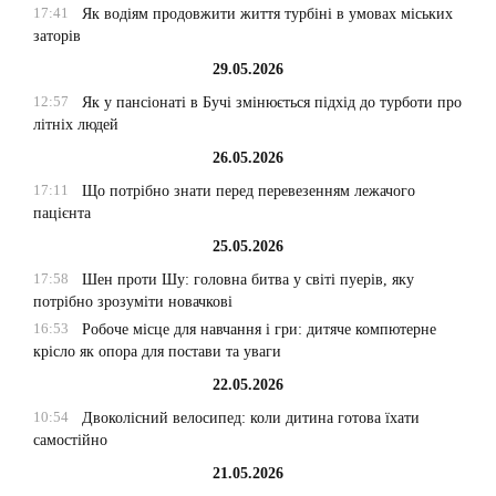
17:41
Як водіям продовжити життя турбіні в умовах міських
заторів
29.05.2026
12:57
Як у пансіонаті в Бучі змінюється підхід до турботи про
літніх людей
26.05.2026
17:11
Що потрібно знати перед перевезенням лежачого
пацієнта
25.05.2026
17:58
Шен проти Шу: головна битва у світі пуерів, яку
потрібно зрозуміти новачкові
16:53
Робоче місце для навчання і гри: дитяче компютерне
крісло як опора для постави та уваги
22.05.2026
10:54
Двоколісний велосипед: коли дитина готова їхати
самостійно
21.05.2026