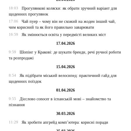
18:03
Прогулянкові коляски: як обрати зручний варіант для
щоденних прогулянок
17:06
Чай пуер – чому він не схожий на жоден інший чай,
чим корисний та як його правильно заварювати
16:59
Як змінюється освіта у передмісті великих міст
17.04.2026
9:59
Шопінг у Кракові: де шукати бренди, речі ручної роботи
та розпродажі
15.04.2026
8:54
Як підібрати міський велосипед: практичний гайд для
щоденних поїздок
01.04.2026
9:55
Дієслово conocer в іспанській мові – знайомство та
пізнання
30.03.2026
11:29
Як зробити апгрейд комп’ютера: корисні поради