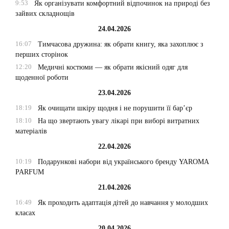
9:53
Як організувати комфортний відпочинок на природі без
зайвих складнощів
24.04.2026
16:07
Тимчасова дружина: як обрати книгу, яка захоплює з
перших сторінок
12:20
Медичні костюми — як обрати якісний одяг для
щоденної роботи
23.04.2026
18:19
Як очищати шкіру щодня і не порушити її бар’єр
18:10
На що звертають увагу лікарі при виборі витратних
матеріалів
22.04.2026
10:19
Подарункові набори від українського бренду YAROMA
PARFUM
21.04.2026
16:49
Як проходить адаптація дітей до навчання у молодших
класах
20.04.2026