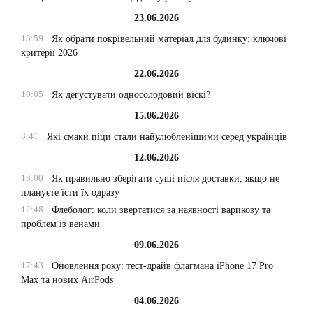
23.06.2026
13:59
Як обрати покрівельний матеріал для будинку: ключові
критерії 2026
22.06.2026
10:05
Як дегустувати односолодовий віскі?
15.06.2026
8:41
Які смаки піци стали найулюбленішими серед українців
12.06.2026
13:00
Як правильно зберігати суші після доставки, якщо не
плануєте їсти їх одразу
12:48
Флеболог: коли звертатися за наявності варикозу та
проблем із венами
09.06.2026
17:43
Оновлення року: тест-драйв флагмана iPhone 17 Pro
Max та нових AirPods
04.06.2026