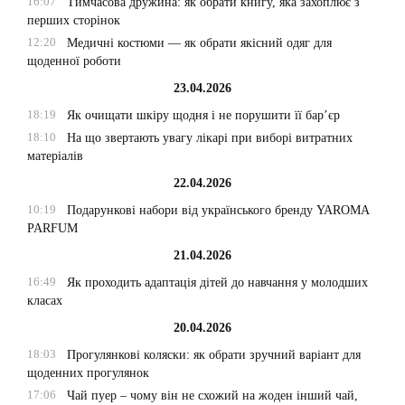
16:07
Тимчасова дружина: як обрати книгу, яка захоплює з
перших сторінок
12:20
Медичні костюми — як обрати якісний одяг для
щоденної роботи
23.04.2026
18:19
Як очищати шкіру щодня і не порушити її бар’єр
18:10
На що звертають увагу лікарі при виборі витратних
матеріалів
22.04.2026
10:19
Подарункові набори від українського бренду YAROMA
PARFUM
21.04.2026
16:49
Як проходить адаптація дітей до навчання у молодших
класах
20.04.2026
18:03
Прогулянкові коляски: як обрати зручний варіант для
щоденних прогулянок
17:06
Чай пуер – чому він не схожий на жоден інший чай,