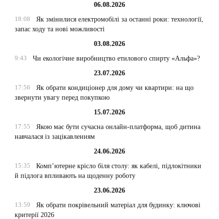
06.08.2026
18:08
Як змінилися електромобілі за останні роки: технології,
запас ходу та нові можливості
03.08.2026
9:43
Чи екологічне виробництво етилового спирту «Альфа»?
23.07.2026
17:56
Як обрати кондиціонер для дому чи квартири: на що
звернути увагу перед покупкою
15.07.2026
17:55
Якою має бути сучасна онлайн-платформа, щоб дитина
навчалася із зацікавленням
24.06.2026
15:35
Комп’ютерне крісло біля столу: як кабелі, підлокітники
й підлога впливають на щоденну роботу
23.06.2026
13:59
Як обрати покрівельний матеріал для будинку: ключові
критерії 2026