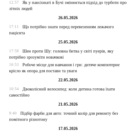
12:57
Як у пансіонаті в Бучі змінюється підхід до турботи про
літніх людей
26.05.2026
17:11
Що потрібно знати перед перевезенням лежачого
пацієнта
25.05.2026
17:58
Шен проти Шу: головна битва у світі пуерів, яку
потрібно зрозуміти новачкові
16:53
Робоче місце для навчання і гри: дитяче компютерне
крісло як опора для постави та уваги
22.05.2026
10:54
Двоколісний велосипед: коли дитина готова їхати
самостійно
21.05.2026
9:40
Підбір фарби для авто: точний колір для ремонту без
помітного різнотону
17.05.2026