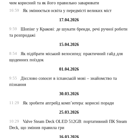
чим корисний та як його правильно заварювати
16:59
Як змінюється освіта у передмісті великих міст
17.04.2026
9:59
Шопінг у Кракові: де шукати бренди, речі ручної роботи
та розпродажі
15.04.2026
8:54
Як підібрати міський велосипед: практичний гайд для
щоденних поїздок
01.04.2026
9:55
Дієслово conocer в іспанській мові – знайомство та
пізнання
30.03.2026
11:29
Як зробити апгрейд комп’ютера: корисні поради
25.03.2026
10:29
Valve Steam Deck OLED 512GB: портативний ПК Steam
Deck, що змінив правила гри
16.03.2026