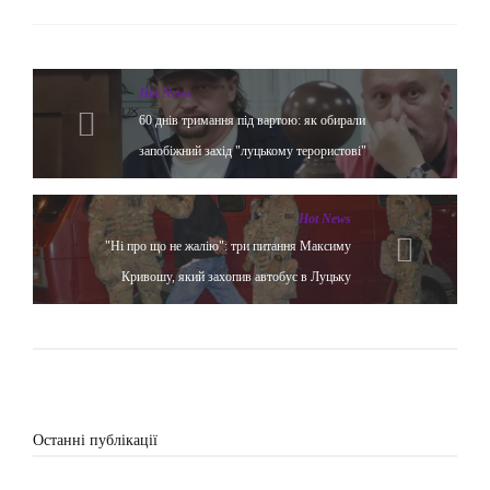
Hot News
60 днів тримання під вартою: як обирали
запобіжний захід "луцькому терористові"
Hot News
"Ні про що не жалію": три питання Максиму
Кривошу, який захопив автобус в Луцьку
Останні публікації