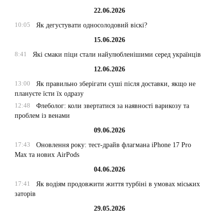
22.06.2026
10:05
Як дегустувати односолодовий віскі?
15.06.2026
8:41
Які смаки піци стали найулюбленішими серед українців
12.06.2026
13:00
Як правильно зберігати суші після доставки, якщо не
плануєте їсти їх одразу
12:48
Флеболог: коли звертатися за наявності варикозу та
проблем із венами
09.06.2026
17:43
Оновлення року: тест-драйв флагмана iPhone 17 Pro
Max та нових AirPods
04.06.2026
17:41
Як водіям продовжити життя турбіні в умовах міських
заторів
29.05.2026