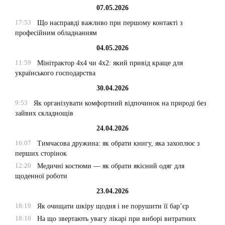
07.05.2026
17:53
Що насправді важливо при першому контакті з
професійним обладнанням
04.05.2026
11:59
Мінітрактор 4х4 чи 4х2: який привід краще для
українського господарства
30.04.2026
9:53
Як організувати комфортний відпочинок на природі без
зайвих складнощів
24.04.2026
16:07
Тимчасова дружина: як обрати книгу, яка захоплює з
перших сторінок
12:20
Медичні костюми — як обрати якісний одяг для
щоденної роботи
23.04.2026
18:19
Як очищати шкіру щодня і не порушити її бар’єр
18:10
На що звертають увагу лікарі при виборі витратних