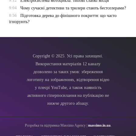
9:12
Електросистема мотоцикла: типові слабкі місця
9:04
Чому сучасні детективи та трилери стають бестселерами?
8:56
Підготовка дерева до фінішного покриття: що часто
ігнорують?
Copyright © 2025. Усі права захищені.
Використання матеріалів 12 каналу
дозволено за таких умов: збереження
логотипу на зображеннях, відтворення відео
у плеєрі YouTube, а також наявність
активного гіперпосилання на публікацію не
нижче другого абзацу.
Розробка та підтримка Massimo Agency |
massimo.in.ua
.