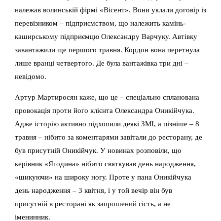
належав волинській фірмі «Вісент». Вони уклали договір із
перевізником – підприємством, що належить камінь-
каширському підприємцю Олександру Варчуку. Автівку
завантажили ще першого травня. Кордон вона перетнула
лише вранці четвертого. Де була вантажівка три дні –
невідомо.
Артур Мартиросян каже, що це – спеціально спланована
провокація проти його клієнта Олександра Оникійчука.
Адже історію активно підхопили деякі ЗМІ, а пізніше – 8
травня – нібито за коментарями завітали до ресторану, де
був присутній Оникійчук. У новинах розповіли, що
керівник «Ягодина» нібито святкував день народження,
«шикуючи» на широку ногу. Проте у пана Оникійчука
день народження – 3 квітня, і у той вечір він був
присутній в ресторані як запрошений гість, а не
іменинник.