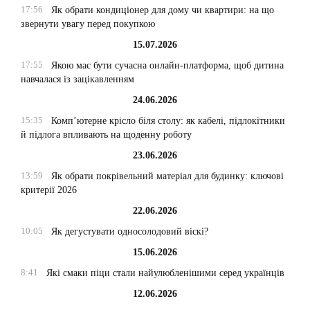
17:56
Як обрати кондиціонер для дому чи квартири: на що
звернути увагу перед покупкою
15.07.2026
17:55
Якою має бути сучасна онлайн-платформа, щоб дитина
навчалася із зацікавленням
24.06.2026
15:35
Комп’ютерне крісло біля столу: як кабелі, підлокітники
й підлога впливають на щоденну роботу
23.06.2026
13:59
Як обрати покрівельний матеріал для будинку: ключові
критерії 2026
22.06.2026
10:05
Як дегустувати односолодовий віскі?
15.06.2026
8:41
Які смаки піци стали найулюбленішими серед українців
12.06.2026