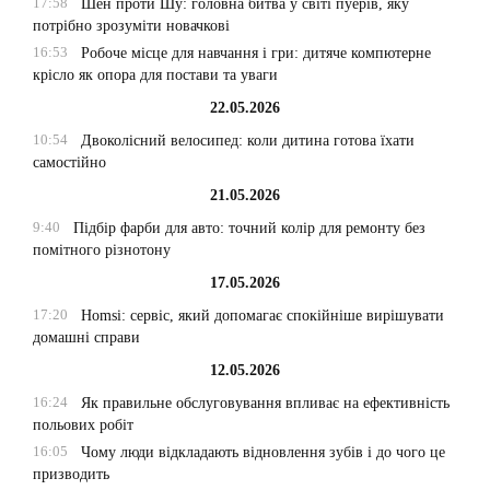
17:58
Шен проти Шу: головна битва у світі пуерів, яку
потрібно зрозуміти новачкові
16:53
Робоче місце для навчання і гри: дитяче компютерне
крісло як опора для постави та уваги
22.05.2026
10:54
Двоколісний велосипед: коли дитина готова їхати
самостійно
21.05.2026
9:40
Підбір фарби для авто: точний колір для ремонту без
помітного різнотону
17.05.2026
17:20
Homsi: сервіс, який допомагає спокійніше вирішувати
домашні справи
12.05.2026
16:24
Як правильне обслуговування впливає на ефективність
польових робіт
16:05
Чому люди відкладають відновлення зубів і до чого це
призводить