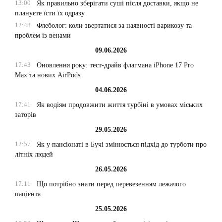
13:00
Як правильно зберігати суші після доставки, якщо не
плануєте їсти їх одразу
12:48
Флеболог: коли звертатися за наявності варикозу та
проблем із венами
09.06.2026
17:43
Оновлення року: тест-драйв флагмана iPhone 17 Pro
Max та нових AirPods
04.06.2026
17:41
Як водіям продовжити життя турбіні в умовах міських
заторів
29.05.2026
12:57
Як у пансіонаті в Бучі змінюється підхід до турботи про
літніх людей
26.05.2026
17:11
Що потрібно знати перед перевезенням лежачого
пацієнта
25.05.2026