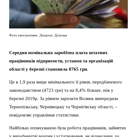
Фото ілюстративне. Джерело: Думская
Середня номінальна заробітна плата штатних
працівників підприємств, установ та організацій
області у березні становила 8765 грн
.
Це в 1,9 раза вище мінімального її рівня, передбаченого
законодавством (4723 грн) та на 8,4% більше, ніж у
березні 2019р. За рівнем зарплати Волинь випередила
Тернопільську, Чернівецьку та Чернігівську області, –
повідомляє управління статистики.
Найбільш оплачуваною була робота працівників, зайнятих
у виробництві машин і устатковання, не віднесених до