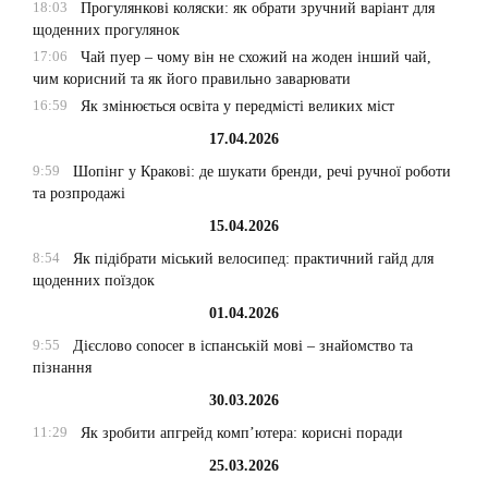
18:03
Прогулянкові коляски: як обрати зручний варіант для
щоденних прогулянок
17:06
Чай пуер – чому він не схожий на жоден інший чай,
чим корисний та як його правильно заварювати
16:59
Як змінюється освіта у передмісті великих міст
17.04.2026
9:59
Шопінг у Кракові: де шукати бренди, речі ручної роботи
та розпродажі
15.04.2026
8:54
Як підібрати міський велосипед: практичний гайд для
щоденних поїздок
01.04.2026
9:55
Дієслово conocer в іспанській мові – знайомство та
пізнання
30.03.2026
11:29
Як зробити апгрейд комп’ютера: корисні поради
25.03.2026