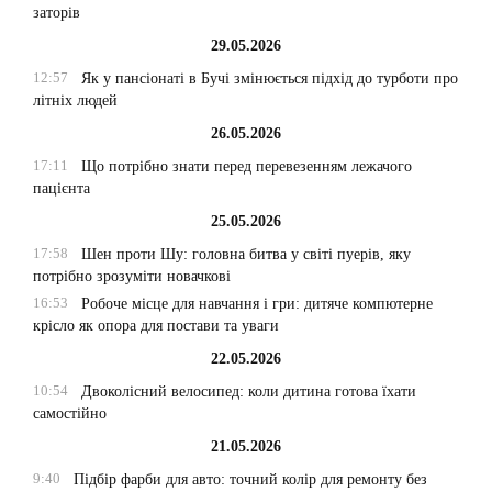
заторів
29.05.2026
12:57
Як у пансіонаті в Бучі змінюється підхід до турботи про
літніх людей
26.05.2026
17:11
Що потрібно знати перед перевезенням лежачого
пацієнта
25.05.2026
17:58
Шен проти Шу: головна битва у світі пуерів, яку
потрібно зрозуміти новачкові
16:53
Робоче місце для навчання і гри: дитяче компютерне
крісло як опора для постави та уваги
22.05.2026
10:54
Двоколісний велосипед: коли дитина готова їхати
самостійно
21.05.2026
9:40
Підбір фарби для авто: точний колір для ремонту без