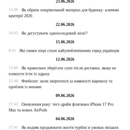
23.06.2026
13:59
Як обрати покрівельний матеріал для будинку: ключові
критерії 2026
22.06.2026
10:05
Як дегустувати односолодовий віскі?
15.06.2026
8:41
Які смаки піци стали найулюбленішими серед українців
12.06.2026
13:00
Як правильно зберігати суші після доставки, якщо не
плануєте їсти їх одразу
12:48
Флеболог: коли звертатися за наявності варикозу та
проблем із венами
09.06.2026
17:43
Оновлення року: тест-драйв флагмана iPhone 17 Pro
Max та нових AirPods
04.06.2026
17:41
Як водіям продовжити життя турбіні в умовах міських