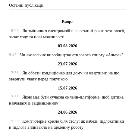
Останні публікації
Вчора
18:08
Як змінилися електромобілі за останні роки: технології,
запас ходу та нові можливості
03.08.2026
9:43
Чи екологічне виробництво етилового спирту «Альфа»?
23.07.2026
17:56
Як обрати кондиціонер для дому чи квартири: на що
звернути увагу перед покупкою
15.07.2026
17:55
Якою має бути сучасна онлайн-платформа, щоб дитина
навчалася із зацікавленням
24.06.2026
15:35
Комп’ютерне крісло біля столу: як кабелі, підлокітники
й підлога впливають на щоденну роботу