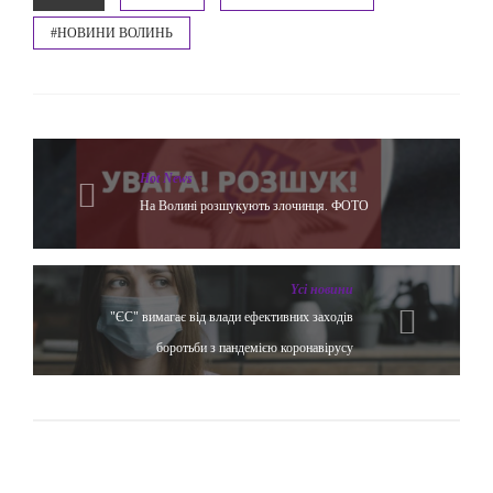
#НОВИНИ ВОЛИНЬ
Hot News
На Волині розшукують злочинця. ФОТО
Yсі новини
"ЄС" вимагає від влади ефективних заходів
боротьби з пандемією коронавірусу