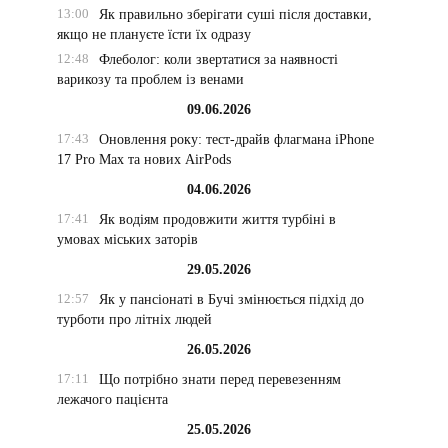
13:00
Як правильно зберігати суші після доставки,
якщо не плануєте їсти їх одразу
12:48
Флеболог: коли звертатися за наявності
варикозу та проблем із венами
09.06.2026
17:43
Оновлення року: тест-драйв флагмана iPhone
17 Pro Max та нових AirPods
04.06.2026
17:41
Як водіям продовжити життя турбіні в
умовах міських заторів
29.05.2026
12:57
Як у пансіонаті в Бучі змінюється підхід до
турботи про літніх людей
26.05.2026
17:11
Що потрібно знати перед перевезенням
лежачого пацієнта
25.05.2026