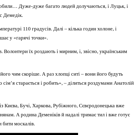
еробили… Дуже-дуже багато людей долучаються, і Луцьк, і
с Демедік.
пературі 110 градусів. Далі – кілька годин холоне, і
шає у «гарячі точки».
в. Волонтери їх роздають і мирним, і, звісно, українським
 його чим скоріше. А раз хлопці ситі – вони його будуть
то сім’я старається і робить», – ділиться роздумами Анатолій
і із Києва, Бучі, Харкова, Рубіжного, Сєвєродонецька вже
инянам. А родина Деменіків й надалі тримає тил і вже готує
и бити москалів.