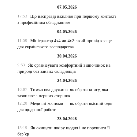
07.05.2026
17:53
Що насправді важливо при першому контакті
з професійним обладнанням
04.05.2026
11:59
Мінітрактор 4х4 чи 4х2: який привід краще
для українського господарства
30.04.2026
9:53
Як організувати комфортний відпочинок на
природі без зайвих складнощів
24.04.2026
16:07
Тимчасова дружина: як обрати книгу, яка
захоплює з перших сторінок
12:20
Медичні костюми — як обрати якісний одяг
для щоденної роботи
23.04.2026
18:19
Як очищати шкіру щодня і не порушити її
бар’єр