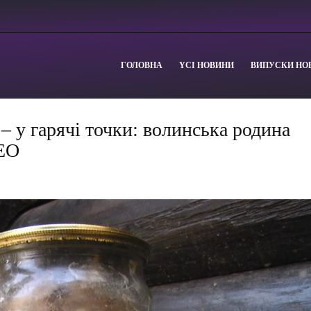
ГОЛОВНА
YСІ НОВИНИ
ВИПУСКИ НО
– у гарячі точки: волинська родина
ДЕО