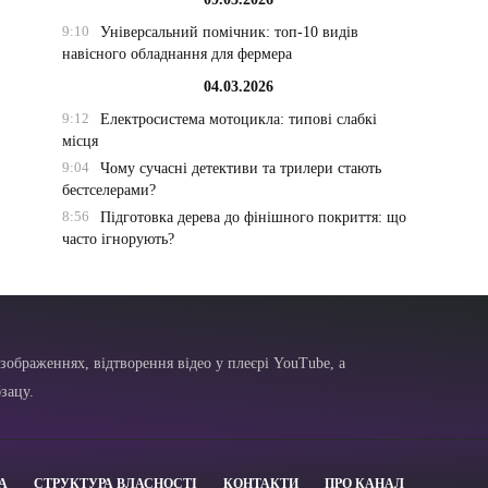
9:10
Універсальний помічник: топ-10 видів
навісного обладнання для фермера
04.03.2026
9:12
Електросистема мотоцикла: типові слабкі
місця
9:04
Чому сучасні детективи та трилери стають
бестселерами?
8:56
Підготовка дерева до фінішного покриття: що
часто ігнорують?
зображеннях, відтворення відео у плеєрі YouTube, а
зацу.
А
СТРУКТУРА ВЛАСНОСТІ
КОНТАКТИ
ПРО КАНАЛ