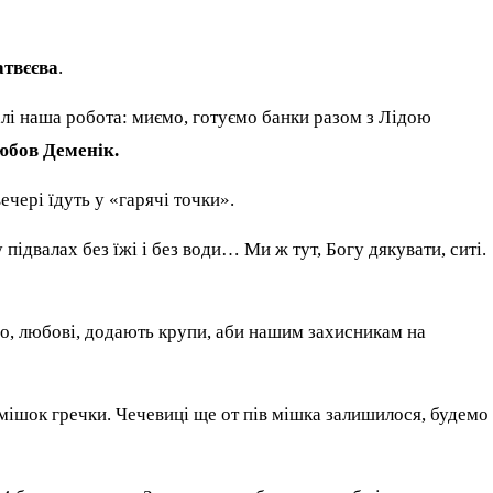
твєєва
.
алі наша робота: миємо, готуємо банки разом з Лідою
юбов Деменік.
чері їдуть у «гарячі точки».
підвалах без їжі і без води… Ми ж тут, Богу дякувати, ситі.
сно, любові, додають крупи, аби нашим захисникам на
мішок гречки. Чечевиці ще от пів мішка залишилося, будемо