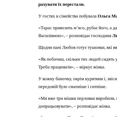
рахувати їх перестали.
У гостях в сімейства побувала
Ольга Ма
«Тарас привозить м’ясо, рубає його, а д
Василівною», – розповідає господиня
Л
Щодня пані Любов готує тушонки, які вве
«Як побачиш, скільки тих людей сидять у 
Треба працювати», – міркує жінка.
У кожну баночку, окрім курятини і, зві
передовій було смачніше і ситніше.
«Ми вже три мішки перловки виробили, 
допрацьовувати», – розповідає жінка.