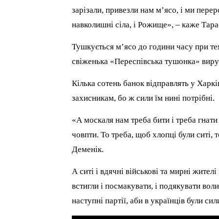
зарізали, привезли нам м’ясо, і ми пер
навколишні сіла, і Рожище», – каже Тара
Тушкується м’ясо до години часу при тем
свіженька «Переспівська тушонка» виру
Кілька сотень банок відправлять у Харкі
захисникам, бо ж сили їм нині потрібні.
«А москаля нам треба бити і треба гнати
човпти. То треба, щоб хлопці були ситі, 
Деменік.
А ситі і вдячні військові та мирні жител
встигли і посмакувати, і подякувати вол
наступні партії, аби в українців були сил