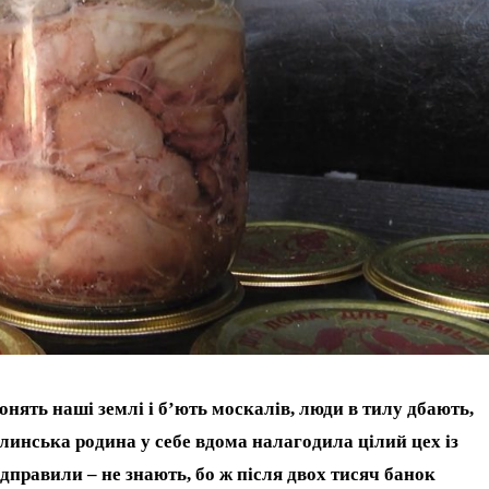
нять наші землі і б’ють москалів, люди в тилу дбають,
олинська родина у себе вдома налагодила цілий цех із
правили – не знають, бо ж після двох тисяч банок