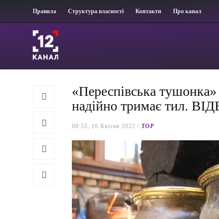
Правила
Структура власності
Контакти
Про канал
«Переспівська тушонка» 
надійно тримає тил. ВІ
08:53, 16 Квітня 2022 /
TOP