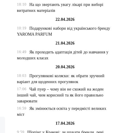
18:10
На що звертають увагу лікарі при виборі
витратних матеріалів
22.04.2026
10:19
Подарункові набори від українського бренду
YAROMA PARFUM
21.04.2026
16:49
Як проходить адаптація дітей до навчання у
молодших класах
20.04.2026
18:03
Прогулянкові коляски: як обрати зручний
варіант для щоденних прогулянок
17:06
Чай пуер – чому він не схожий на жоден
інший чай, чим корисний та як його правильно
заварювати
16:59
Як змінюється освіта у передмісті великих
міст
17.04.2026
9:59
Шопінг у Кракові: де шукати бренди, речі