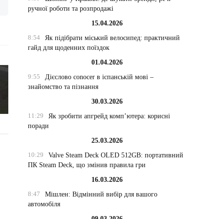
ручної роботи та розпродажі
15.04.2026
8:54
Як підібрати міський велосипед: практичний
гайд для щоденних поїздок
01.04.2026
9:55
Дієслово conocer в іспанській мові –
знайомство та пізнання
30.03.2026
11:29
Як зробити апгрейд комп’ютера: корисні
поради
25.03.2026
10:29
Valve Steam Deck OLED 512GB: портативний
ПК Steam Deck, що змінив правила гри
16.03.2026
8:47
Мішлен: Відмінний вибір для вашого
автомобіля
09.03.2026