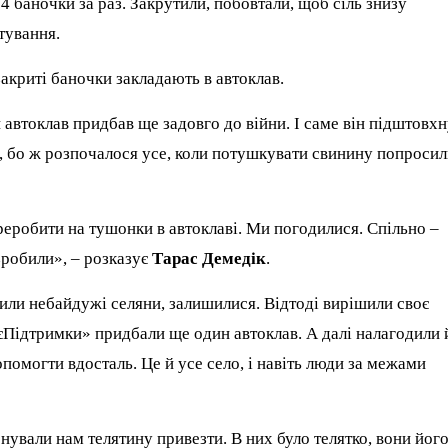
 баночки за раз. Закрутили, побовтали, щоб сіль знизу
тування.
акриті баночки закладають в автоклав.
 автоклав придбав ще задовго до війни. І саме він підштовх
 бо ж розпочалося усе, коли потушкувати свинину попроси
еробити на тушонки в автоклаві. Ми погодилися. Спільно –
 зробили», – розказує
Тарас Демедік
.
или небайдужі селяни, залишилися. Відтоді вирішили своє
єПідтримки» придбали ще один автоклав. А далі налагодили 
помогти вдосталь. Це й усе село, і навіть люди за межами
вали нам телятину привезти. В них було телятко, вони йог