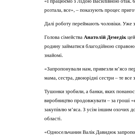
«І працюємо з Лідою Василівною отак. 64
розтала, все», – показують процес приго
Далі роботу переймають чоловіки. Уже з
Голова сімейства
Анатолій Демедік
цей
родину займатися благодійною справою,
знайомі.
«Запропонували нам, привезли м’ясо пер
мама, сестра, двоюрідні сестри – те все
Тушонки зробили, а банки, яких понанос
виробництво продовжувати – за гроші «
закупівлю м’яса. З усім іншим охочих до
області.
«Односельчанин Валік Давидюк запропону