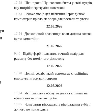
17:58
Шен проти Шу: головна битва у світі пуерів,
яку потрібно зрозуміти новачкові
16:53
Робоче місце для навчання і гри: дитяче
компютерне крісло як опора для постави та уваги
22.05.2026
нув
10:54
Двоколісний велосипед: коли дитина готова
ли
їхати самостійно
21.05.2026
9:40
Підбір фарби для авто: точний колір для
ремонту без помітного різнотону
17.05.2026
17:20
Homsi: сервіс, який допомагає спокійніше
вирішувати домашні справи
й
12.05.2026
16:24
Як правильне обслуговування впливає на
ефективність польових робіт
16:05
Чому люди відкладають відновлення зубів і
о
до чого це призводить