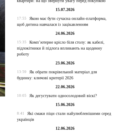
квартири: на що звернути увагу перед покупкою
15.07.2026
17:55
Якою має бути сучасна онлайн-платформа,
щоб дитина навчалася із зацікавленням
24.06.2026
15:35
Комп’ютерне крісло біля столу: як кабелі,
підлокітники й підлога впливають на щоденну
роботу
23.06.2026
13:59
Як обрати покрівельний матеріал для
будинку: ключові критерії 2026
22.06.2026
10:05
Як дегустувати односолодовий віскі?
15.06.2026
8:41
Які смаки піци стали найулюбленішими серед
українців
12.06.2026