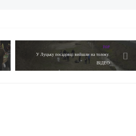
TOP
У Луцьку посадовці вийшли на толоку.
ВІДЕО